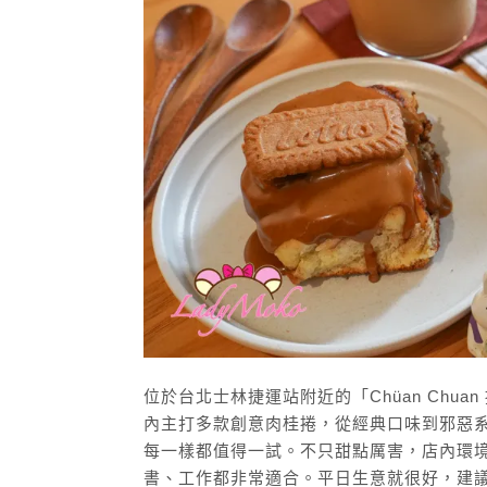
位於台北士林捷運站附近的「Chüan Chu
內主打多款創意肉桂捲，從經典口味到邪惡系t
每一樣都值得一試。不只甜點厲害，店內環
書、工作都非常適合。平日生意就很好，建議