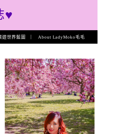
誌♥
環遊世界藍圖
About LadyMoko毛毛
About