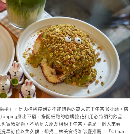
an 捲捲」，是肉桂捲控絕對不能錯過的高人氣下午茶咖啡廳。店
opping層出不窮，搭配細緻的咖啡拉花和用心特調的飲品，
境也寬敞舒適，不論是與朋友相約下午茶，還是一個人來看
提早訂位以免久候。想找士林美食或咖啡廳推薦，「Chüan