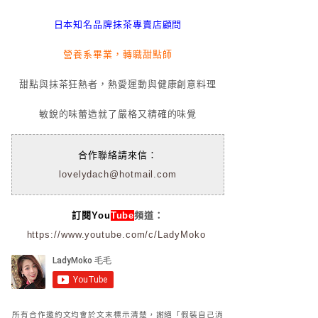
日本知名品牌抹茶專賣店顧問
營養系畢業，轉職甜點師
甜點與抹茶狂熱者，熱愛運動與健康創意料理
敏銳的味蕾造就了嚴格又精確的味覺
合作聯絡請來信：
lovelydach@hotmail.com
訂閱You
Tube
頻道：
https://www.youtube.com/c/LadyMoko
所有合作邀約文均會於文末標示清楚，謝絕「假裝自己消