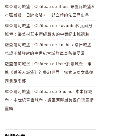
羅亞爾河城堡 | Château de Blois 布盧瓦城堡&
市區景點一日遊攻略，一部立體的法國歷史書
羅亞爾河城堡 | Château de Lavardin拉瓦爾丹
城堡 : 最美村莊中歷經戰火的中世紀山城遺跡
羅亞爾河城堡 | Château de Loches 洛什城堡 :
見證王權興起的中世紀古城與軍事防禦堡壘
羅亞爾河城堡 | Château d’Ussé於塞城堡 : 走
進《睡美人城堡》的夢幻世界，探索法國文藝復
興貴族宅邸
羅亞爾河城堡 | Château de Saumur 索米爾城
堡 : 中世紀童話城堡、盧瓦河畔最美視角與馬術
重鎮