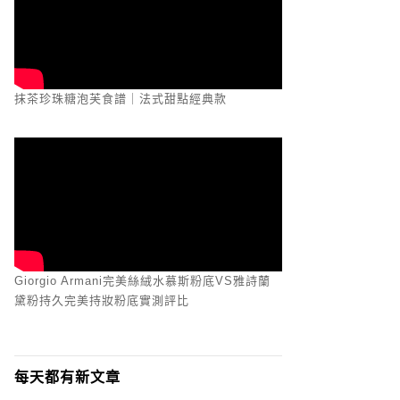
抹茶珍珠糖泡芙食譜｜法式甜點經典款
Giorgio Armani完美絲絨水慕斯粉底VS雅詩蘭
黛粉持久完美持妝粉底實測評比
每天都有新文章