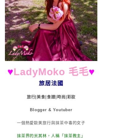
♥
LadyMoko 毛毛
♥
旅居法國
旅行|美食|食譜|時尚|彩妝
Blogger & Youtuber
一個熱愛歐美旅行與抹茶中毒的女子
抹茶界的米其林，人稱「抹茶教主」