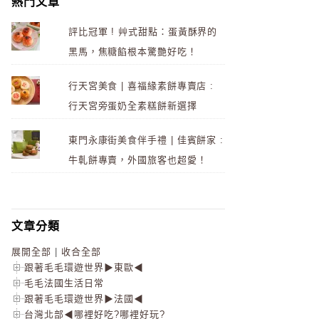
熱門文章
評比冠軍 ! 艸式甜點：蛋黃酥界的
黑馬，焦糖餡根本驚艷好吃！
行天宮美食 | 喜福緣素餅專賣店 :
行天宮旁蛋奶全素糕餅新選擇
東門永康街美食伴手禮 | 佳賓餅家 :
牛軋餅專賣，外國旅客也超愛！
文章分類
展開全部
|
收合全部
跟著毛毛環遊世界▶東歐◀
毛毛法國生活日常
跟著毛毛環遊世界▶法國◀
台灣北部◀哪裡好吃?哪裡好玩?