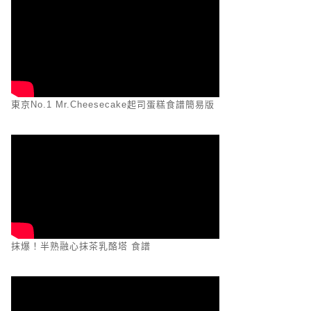
東京No.1 Mr.Cheesecake起司蛋糕食譜簡易版
抹爆！半熟融心抹茶乳酪塔 食譜