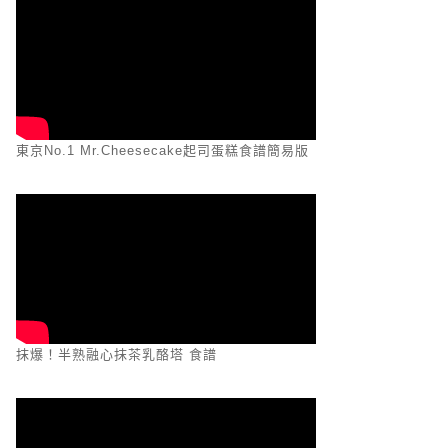
東京No.1 Mr.Cheesecake起司蛋糕食譜簡易版
抹爆！半熟融心抹茶乳酪塔 食譜