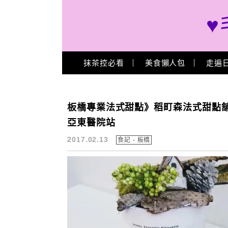
♥
Main Menu
抹茶控必看
美食懶人包
走遍
Ensemble Pâtisserie
板橋專業法式甜點》稻町森法式甜點舖
亞東醫院站
2017.02.13
食記 - 板橋