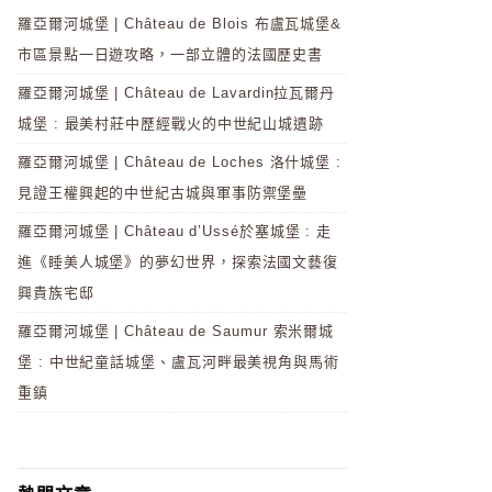
羅亞爾河城堡 | Château de Blois 布盧瓦城堡&
市區景點一日遊攻略，一部立體的法國歷史書
羅亞爾河城堡 | Château de Lavardin拉瓦爾丹
城堡 : 最美村莊中歷經戰火的中世紀山城遺跡
羅亞爾河城堡 | Château de Loches 洛什城堡 :
見證王權興起的中世紀古城與軍事防禦堡壘
羅亞爾河城堡 | Château d’Ussé於塞城堡 : 走
進《睡美人城堡》的夢幻世界，探索法國文藝復
興貴族宅邸
羅亞爾河城堡 | Château de Saumur 索米爾城
堡 : 中世紀童話城堡、盧瓦河畔最美視角與馬術
重鎮