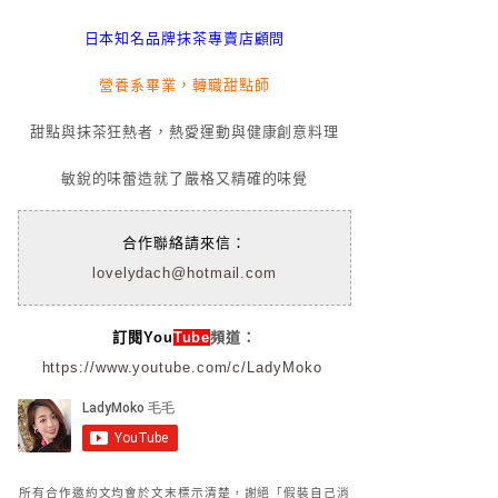
日本知名品牌抹茶專賣店顧問
營養系畢業，轉職甜點師
甜點與抹茶狂熱者，熱愛運動與健康創意料理
敏銳的味蕾造就了嚴格又精確的味覺
合作聯絡請來信：
lovelydach@hotmail.com
訂閱You
Tube
頻道：
https://www.youtube.com/c/LadyMoko
所有合作邀約文均會於文末標示清楚，謝絕「假裝自己消