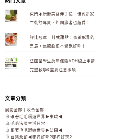
熱門文章
東門永康街美食伴手禮 | 佳賓餅家 :
牛軋餅專賣，外國旅客也超愛！
評比冠軍 ! 艸式甜點：蛋黃酥界的
黑馬，焦糖餡根本驚艷好吃！
法國留學生房屋保險ADH線上申請
完整教學&重要注意事項
文章分類
展開全部
|
收合全部
跟著毛毛環遊世界▶東歐◀
毛毛法國生活日常
跟著毛毛環遊世界▶法國◀
台灣北部◀哪裡好吃?哪裡好玩?