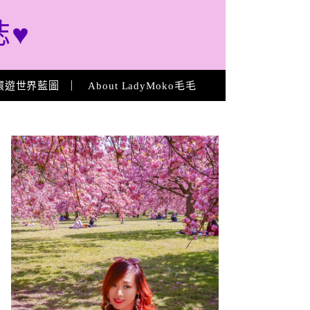
誌♥
環遊世界藍圖
About LadyMoko毛毛
About