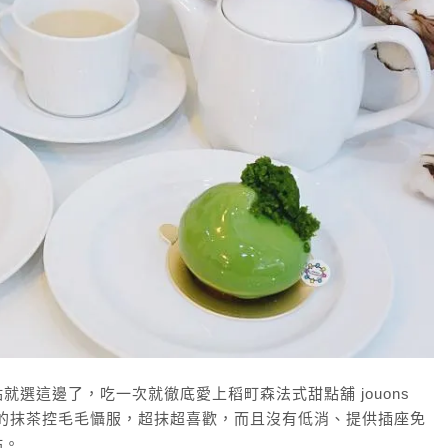
選這邊了，吃一次就徹底愛上稻町森法式甜點舖 jouons
點完全讓嚴格的抹茶控毛毛懾服，超抹超喜歡，而且沒有低消、提供插座免
站。