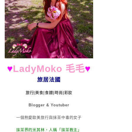
♥
LadyMoko 毛毛
♥
旅居法國
旅行|美食|食譜|時尚|彩妝
Blogger & Youtuber
一個熱愛歐美旅行與抹茶中毒的女子
抹茶界的米其林，人稱「抹茶教主」