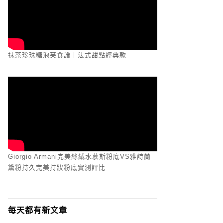
抹茶珍珠糖泡芙食譜｜法式甜點經典款
Giorgio Armani完美絲絨水慕斯粉底VS雅詩蘭
黛粉持久完美持妝粉底實測評比
每天都有新文章