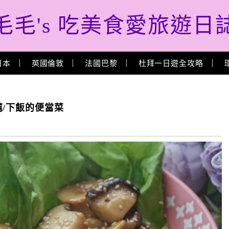
毛毛's 吃美食愛旅遊日
日本
英國倫敦
法國巴黎
杜拜一日遊全攻略
/下飯的便當菜