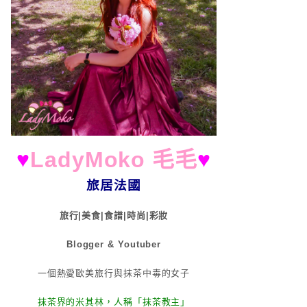
♥
LadyMoko 毛毛
♥
旅居法國
旅行|美食|食譜|時尚|彩妝
Blogger & Youtuber
一個熱愛歐美旅行與抹茶中毒的女子
抹茶界的米其林，人稱「抹茶教主」