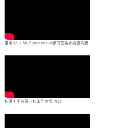
東京No.1 Mr.Cheesecake起司蛋糕食譜簡易版
抹爆！半熟融心抹茶乳酪塔 食譜