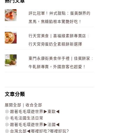
熱門文章
評比冠軍 ! 艸式甜點：蛋黃酥界的
黑馬，焦糖餡根本驚艷好吃！
行天宮美食 | 喜福緣素餅專賣店 :
行天宮旁蛋奶全素糕餅新選擇
東門永康街美食伴手禮 | 佳賓餅家 :
牛軋餅專賣，外國旅客也超愛！
文章分類
展開全部
|
收合全部
跟著毛毛環遊世界▶東歐◀
毛毛法國生活日常
跟著毛毛環遊世界▶法國◀
台灣北部◀哪裡好吃?哪裡好玩?