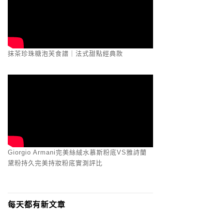
抹茶珍珠糖泡芙食譜｜法式甜點經典款
Giorgio Armani完美絲絨水慕斯粉底VS雅詩蘭
黛粉持久完美持妝粉底實測評比
每天都有新文章