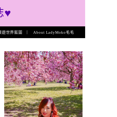
誌♥
環遊世界藍圖
About LadyMoko毛毛
About