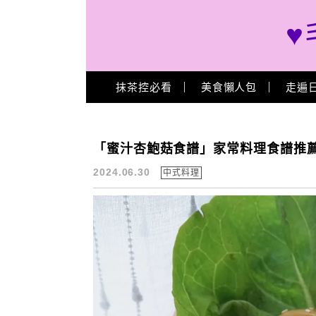
♥
Main Menu
抹茶控必看
美食懶人包
走遍
honey recipe
「蜜汁杏鮑菇食譜」家常料理食譜推薦
2024.06.30
中式料理