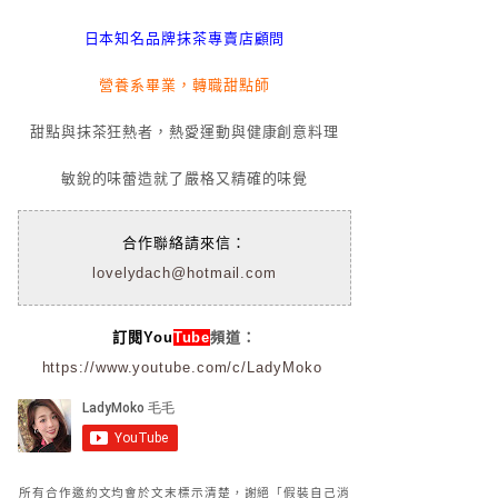
日本知名品牌抹茶專賣店顧問
營養系畢業，轉職甜點師
甜點與抹茶狂熱者，熱愛運動與健康創意料理
敏銳的味蕾造就了嚴格又精確的味覺
合作聯絡請來信：
lovelydach@hotmail.com
訂閱You
Tube
頻道：
https://www.youtube.com/c/LadyMoko
所有合作邀約文均會於文末標示清楚，謝絕「假裝自己消