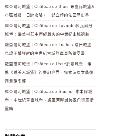
羅亞爾河城堡 | Château de Blois 布盧瓦城堡&
市區景點一日遊攻略，一部立體的法國歷史書
羅亞爾河城堡 | Château de Lavardin拉瓦爾丹
城堡 : 最美村莊中歷經戰火的中世紀山城遺跡
羅亞爾河城堡 | Château de Loches 洛什城堡 :
見證王權興起的中世紀古城與軍事防禦堡壘
羅亞爾河城堡 | Château d’Ussé於塞城堡 : 走
進《睡美人城堡》的夢幻世界，探索法國文藝復
興貴族宅邸
羅亞爾河城堡 | Château de Saumur 索米爾城
堡 : 中世紀童話城堡、盧瓦河畔最美視角與馬術
重鎮