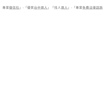
專業
徵信社
」-「優質
台中尋人
」「找人
尋人
」-「專業
免費法律諮詢