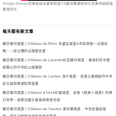
Giorgio Armani完美絲絨水慕斯粉底VS雅詩蘭黛粉持久完美持妝粉底
實測評比
每天都有新文章
羅亞爾河城堡 | Château de Blois 布盧瓦城堡&市區景點一日遊攻
略，一部立體的法國歷史書
羅亞爾河城堡 | Château de Lavardin拉瓦爾丹城堡 : 最美村莊中歷
經戰火的中世紀山城遺跡
羅亞爾河城堡 | Château de Loches 洛什城堡 : 見證王權興起的中世
紀古城與軍事防禦堡壘
羅亞爾河城堡 | Château d’Ussé於塞城堡 : 走進《睡美人城堡》的夢
幻世界，探索法國文藝復興貴族宅邸
羅亞爾河城堡 | Château de Saumur 索米爾城堡 : 中世紀童話城