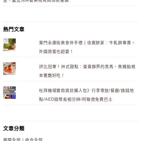
堡、盧瓦河畔最美視角與馬術重鎮
熱門文章
東門永康街美食伴手禮 | 佳賓餅家 : 牛軋餅專賣，
外國旅客也超愛！
評比冠軍 ! 艸式甜點：蛋黃酥界的黑馬，焦糖餡根
本驚艷好吃！
杜拜機場實用資訊懶人包》行李寄放/餐廳/換錢地
點/AED錢幣長相分辨/阿聯酋免費巴士
文章分類
展開全部
|
收合全部