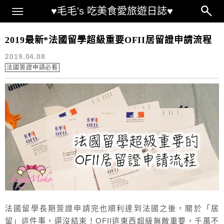
Main Menu
♥毛毛's 吃美食愛旅遊日誌♥
l’Office Français de l’Immigration et de l’Intégration
2019最新*法國留學超級重要OFII居留證申請流程
2019.04.08
法國簽證申請必看
法國留學長期簽證申請完也順利達到法國之後，關於「居
留」這件事，還沒結束！OFII這東西超級無敵重要，千萬不