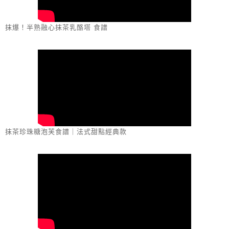
抹爆！半熟融心抹茶乳酪塔 食譜
抹茶珍珠糖泡芙食譜｜法式甜點經典款