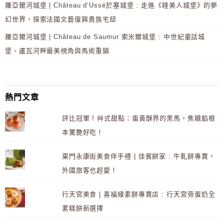
羅亞爾河城堡 | Château d’Ussé於塞城堡 : 走進《睡美人城堡》的夢
幻世界，探索法國文藝復興貴族宅邸
羅亞爾河城堡 | Château de Saumur 索米爾城堡 : 中世紀童話城
堡、盧瓦河畔最美視角與馬術重鎮
熱門文章
評比冠軍 ! 艸式甜點：蛋黃酥界的黑馬，焦糖餡根
本驚艷好吃！
東門永康街美食伴手禮 | 佳賓餅家 : 牛軋餅專賣，
外國旅客也超愛！
行天宮美食 | 喜福緣素餅專賣店 : 行天宮旁蛋奶全
素糕餅新選擇