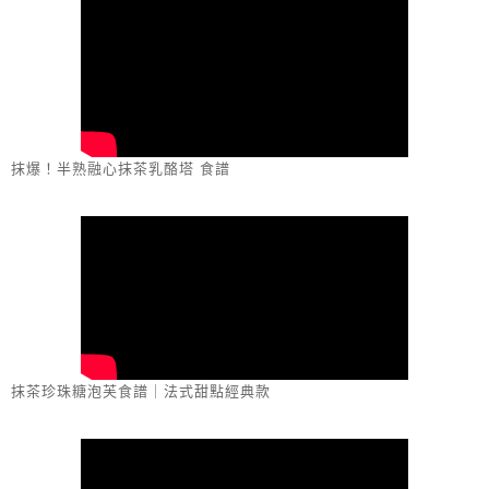
抹爆！半熟融心抹茶乳酪塔 食譜
抹茶珍珠糖泡芙食譜｜法式甜點經典款