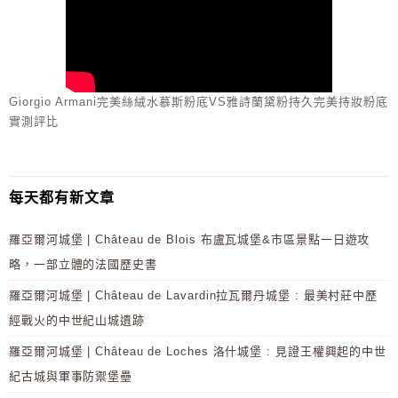
Giorgio Armani完美絲絨水慕斯粉底VS雅詩蘭黛粉持久完美持妝粉底
實測評比
每天都有新文章
羅亞爾河城堡 | Château de Blois 布盧瓦城堡&市區景點一日遊攻
略，一部立體的法國歷史書
羅亞爾河城堡 | Château de Lavardin拉瓦爾丹城堡 : 最美村莊中歷
經戰火的中世紀山城遺跡
羅亞爾河城堡 | Château de Loches 洛什城堡 : 見證王權興起的中世
紀古城與軍事防禦堡壘