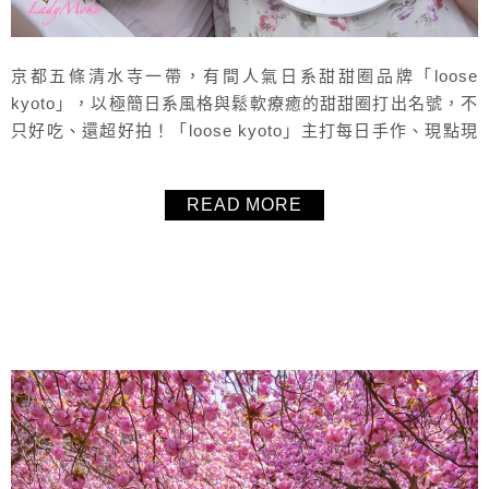
京都五條清水寺一帶，有間人氣日系甜甜圈品牌「loose
kyoto」，以極簡日系風格與鬆軟療癒的甜甜圈打出名號，不
只好吃、還超好拍！「loose kyoto」主打每日手作、現點現
擠的奶油甜甜圈，像是抹茶、焙茶、原味奶油等經典口味，
都是甜點控朝聖的熱門品項，除了甜甜圈，抹茶飲品、咖啡
READ MORE
也相當講究，熱飲均有美美細緻的拉花，牛奶也可以換成豆
奶燕麥奶，非常推薦！近清水寺、八坂庚申堂，穿和服來拍
照也超推薦！ ...
About