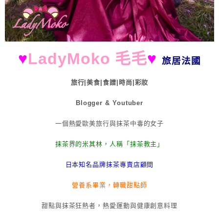
♥
LadyMoko 毛毛
♥
旅居法國
旅行|美食|食譜|時尚|彩妝
Blogger & Youtuber
一個熱愛歐美旅行與抹茶中毒的女子
抹茶界的米其林，人稱「抹茶教主」
日本知名品牌抹茶專賣店顧問
營養系畢業，轉職甜點師
甜點與抹茶狂熱者，熱愛運動與健康創意料理