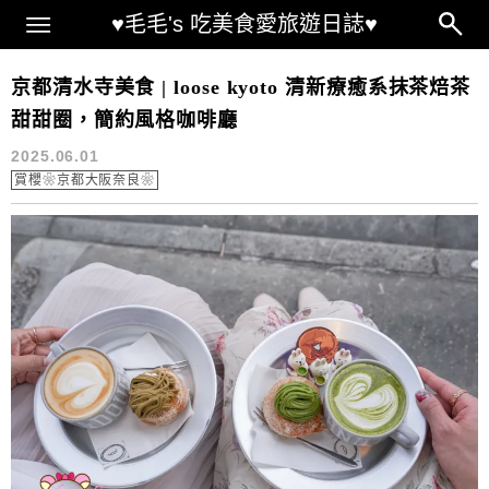
Main Menu
♥毛毛's 吃美食愛旅遊日誌♥
loose kyoto menu
京都清水寺美食 | loose kyoto 清新療癒系抹茶焙茶
甜甜圈，簡約風格咖啡廳
2025.06.01
賞櫻❀京都大阪奈良❀