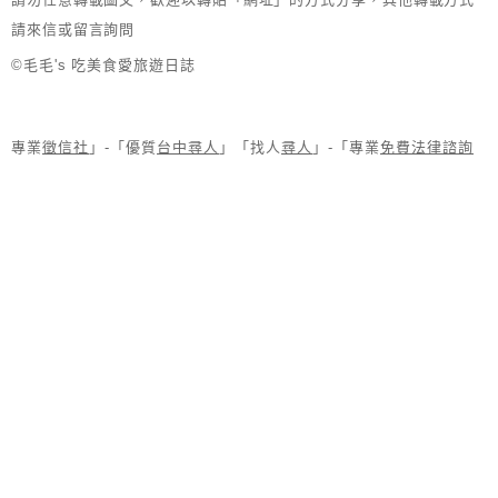
請來信或留言詢問
©毛毛's 吃美食愛旅遊日誌
專業
徵信社
」-「優質
台中尋人
」「找人
尋人
」-「專業
免費法律諮詢