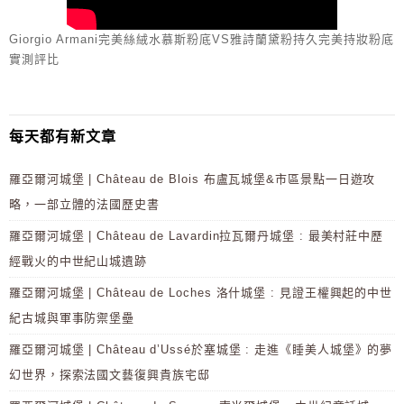
Giorgio Armani完美絲絨水慕斯粉底VS雅詩蘭黛粉持久完美持妝粉底
實測評比
每天都有新文章
羅亞爾河城堡 | Château de Blois 布盧瓦城堡&市區景點一日遊攻
略，一部立體的法國歷史書
羅亞爾河城堡 | Château de Lavardin拉瓦爾丹城堡 : 最美村莊中歷
經戰火的中世紀山城遺跡
羅亞爾河城堡 | Château de Loches 洛什城堡 : 見證王權興起的中世
紀古城與軍事防禦堡壘
羅亞爾河城堡 | Château d’Ussé於塞城堡 : 走進《睡美人城堡》的夢
幻世界，探索法國文藝復興貴族宅邸