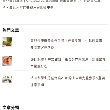
羅亞爾河城堡 | Château de Saumur 索米爾城堡 : 中世紀童話城
堡、盧瓦河畔最美視角與馬術重鎮
熱門文章
東門永康街美食伴手禮 | 佳賓餅家 : 牛軋餅專賣，
外國旅客也超愛！
評比冠軍 ! 艸式甜點：蛋黃酥界的黑馬，焦糖餡根
本驚艷好吃！
法國留學生房屋保險ADH線上申請完整教學&重要
注意事項
文章分類