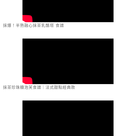
抹爆！半熟融心抹茶乳酪塔 食譜
抹茶珍珠糖泡芙食譜｜法式甜點經典款