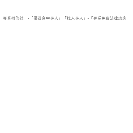
專業
徵信社
」-「優質
台中尋人
」「找人
尋人
」-「專業
免費法律諮詢