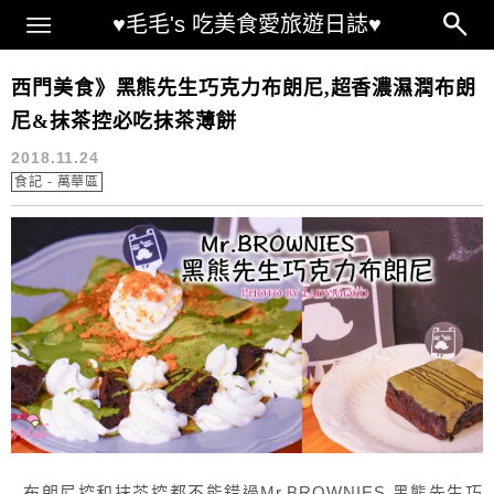
Main Menu
♥毛毛's 吃美食愛旅遊日誌♥
Mr.BROWNIES
西門美食》黑熊先生巧克力布朗尼,超香濃濕潤布朗
尼&抹茶控必吃抹茶薄餅
2018.11.24
食記 - 萬華區
布朗尼控和抹茶控都不能錯過Mr.BROWNIES 黑熊先生巧