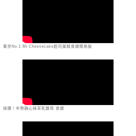
東京No.1 Mr.Cheesecake起司蛋糕食譜簡易版
抹爆！半熟融心抹茶乳酪塔 食譜