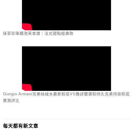
抹茶珍珠糖泡芙食譜｜法式甜點經典款
Giorgio Armani完美絲絨水慕斯粉底VS雅詩蘭黛粉持久完美持妝粉底
實測評比
每天都有新文章