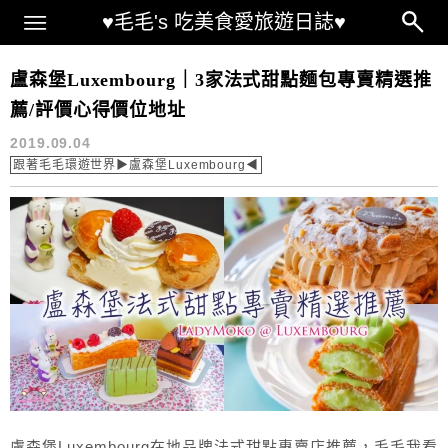
Main Menu
♥毛毛's 吃美食愛旅遊日誌♥
Pâtisserie Hoffmann
盧森堡Luxembourg｜3家法式甜點麵包專賣精選推
薦/評價心得價位地址
2019.09.04
跟著毛毛環遊世界▶盧森堡Luxembourg◀
盧森堡Luxembourg在地品牌法式甜點專賣店推薦，毛毛我看