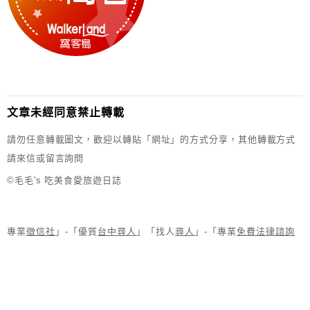
文章未經同意禁止轉載
請勿任意轉載圖文，歡迎以轉貼「網址」的方式分享，其他轉載方式
請來信或留言詢問
©毛毛's 吃美食愛旅遊日誌
專業
徵信社
」-「優質
台中尋人
」「找人
尋人
」-「專業
免費法律諮詢