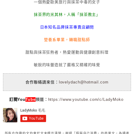
一個熱愛歐美旅行與抹茶中毒的女子
抹茶界的米其林，人稱「抹茶教主」
日本知名品牌抹茶專賣店顧問
營養系畢業，轉職甜點師
甜點與抹茶狂熱者，熱愛運動與健康創意料理
敏銳的味蕾造就了嚴格又精確的味覺
合作聯絡請來信：
lovelydach@hotmail.com
訂閱You
Tube
頻道：
https://www.youtube.com/c/LadyMoko
所有合作邀約文均會於文末標示清楚，謝絕「假裝自己消費」的商業文，為讀者