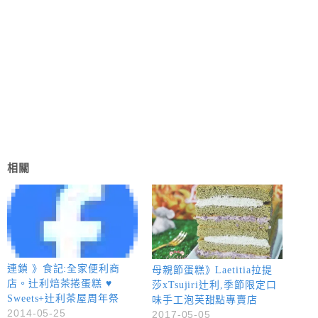
相關
連鎖 》食記:全家便利商
母親節蛋糕》Laetitia拉提
店。辻利焙茶捲蛋糕 ♥
莎xTsujiri辻利,季節限定口
Sweets+辻利茶屋周年祭
味手工泡芙甜點專賣店
2014-05-25
2017-05-05