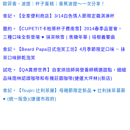
歐菲香、波提｜杯子蛋糕｜香蕉波提～一次分享！
食記。【全家便利商店】3/14白色情人節限定霜淇淋杯
邀約。【CUPETIT卡柏蒂杯子費南雪】2014春季品嘗會，
三種口味全新登場 ♥ 抹茶映雪 | 焦糖年華 | 培根義饗曲
食記。【Beard Papa日式泡芙工坊】4月季節限定口味 ~ 抹
茶口味餅乾泡芙
試吃。【QA異想世界】自家烘焙師與營養師精選甜點，細細
品味雨林認證咖啡和有機莊園咖啡(捷運大坪林)(新店)
食記。【Tsujiri 辻利茶屋】母親節限定新品 ♥ 辻利抹茶慕斯
♥ (統一阪急)(捷運市政府)