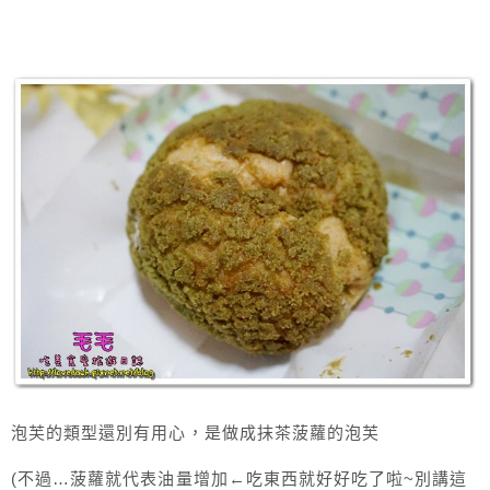
泡芙的類型還別有用心，是做成抹茶菠蘿的泡芙
(不過…菠蘿就代表油量增加←吃東西就好好吃了啦~別講這