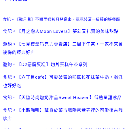
食記。【邀月兒】不期而遇被月兒邀來，氣氛裝潢一級棒的好餐廳
食記。【月之戀人Moon Lovers】夢幻又扎實的美味甜點
邀約。【七見櫻堂巧克力專賣店】三層下午茶，一家不來會
後悔的經典好店
邀約。【D2惡魔蛋糕】切片蛋糕午茶系列
食記。【六丁目cafe】可愛破表的熊熊拉花抹茶牛奶，鹹派
也好好吃
食記。【天糖時尚燉奶甜品Sweet Heaven】低熱量甜冰品
食記。【小路咖啡】藏身於菜市場隱密巷弄裡的可愛復古咖
啡店