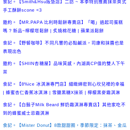
食記。【Smith&Hsu阪急店】二訪 ~ 本季特別推薦抹茶英式
手工酥餅scone <3
邀約。【MR.PAPA 比利時鬆餅專賣店】「喝」過起司蛋糕
嗎 ? 新品~檸檬塔鬆餅 | 炙燒棉花糖 | 蘋果派鬆餅
食記。【野餐咖啡】不同凡響的必點鹹派，司康和抹醬也是
表現出色
邀約。【SHIIN杏糖屋】品味質感，內湖高CP值的雙人下午
茶
食記。【8%ice 冰淇淋專門店】細緻綿密到心坎兒裡的幸福
| 蜂蜜杏仁香蕉冰淇淋 | 雪鹽黑糖X抹茶 | 檸檬黑麥霜淇淋
食記。【白鬍子Milk Beard 鮮奶霜淇淋專賣店】其他家吃不
到的蜂蜜威士忌霜淇淋
食記。【Mister Donut】8款甜甜圈，季節限定：抹茶、金瓜