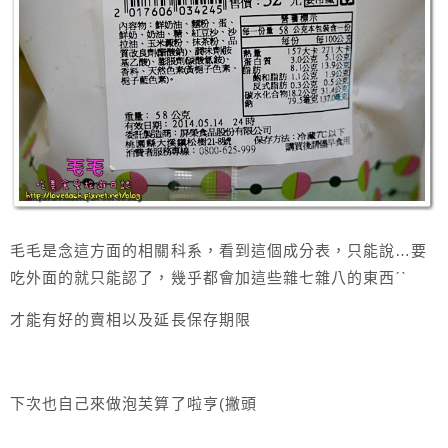
毛毛是念這方面的相關科系，看到這個成分表，只能說…要
吃外面的就只能認了，幾乎都會加這些雜七雜八的東西ˊˋ
才能有好的賣相以及延長保存期限
下次也自己來做泡芙算了啦亨(撇頭