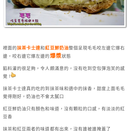
裡面的
抹茶卡士達
和
紅豆鮮奶油
整個呈現毛毛咬左邊它爆右
爆漿
邊，咬右邊它爆左邊的
狀態
餡料灌的很足夠，令人頗滿意的，沒有吃到空包彈泡芙的感
覺 !
抹茶卡士達真的吃的到抹茶味和適中的抹香，甜度上面毛毛
覺得剛好，奶油也不會太膩口
紅豆鮮奶油只有顏色和味道，沒有顆粒的口感，有淡淡的紅
豆香
抹茶和紅豆兩者的味道都有出來，沒有誰被誰掩蓋了