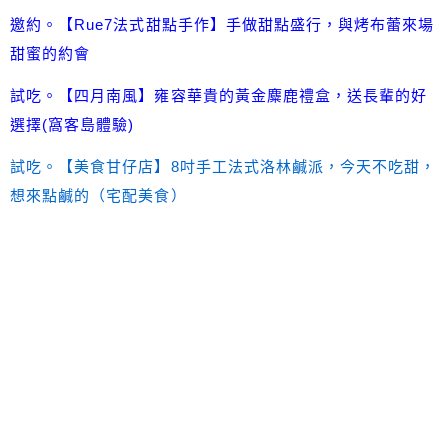
邀約。【Rue7法式甜點手作】手做甜點盛行，與烤布蕾來場
甜蜜的約會
試吃。【四月南風】雍容華貴的黃金麋鹿禮盒，送長輩的好
選擇(窩客島體驗)
試吃。【美食甘仔店】8吋手工法式洛林鹹派，今天不吃甜，
想來點鹹的（宅配美食）