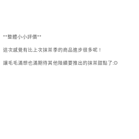
**整體小小評價**
這次感覺有比上次抹茶季的商品進步很多呢 !
讓毛毛滿想也滿期待其他陸續要推出的抹茶甜點了:D