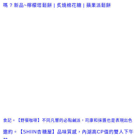
嗎 ? 新品~檸檬塔鬆餅 | 炙燒棉花糖 | 蘋果派鬆餅
食記。【野餐咖啡】不同凡響的必點鹹派，司康和抹醬也是表現出色
邀約。【SHIIN杏糖屋】品味質感，內湖高CP值的雙人下午