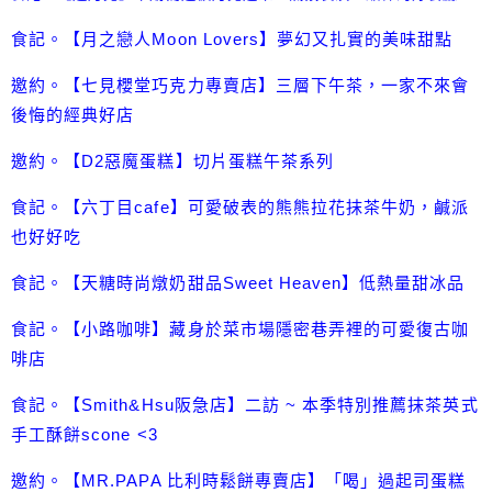
食記。【月之戀人Moon Lovers】夢幻又扎實的美味甜點
邀約。【七見櫻堂巧克力專賣店】三層下午茶，一家不來會
後悔的經典好店
邀約。【D2惡魔蛋糕】切片蛋糕午茶系列
食記。【六丁目cafe】可愛破表的熊熊拉花抹茶牛奶，鹹派
也好好吃
食記。【天糖時尚燉奶甜品Sweet Heaven】低熱量甜冰品
食記。【小路咖啡】藏身於菜市場隱密巷弄裡的可愛復古咖
啡店
食記。【Smith&Hsu阪急店】二訪 ~ 本季特別推薦抹茶英式
手工酥餅scone <3
邀約。【MR.PAPA 比利時鬆餅專賣店】「喝」過起司蛋糕