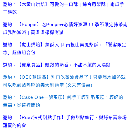
邀約。【木黃山烘焙】可愛的一口酥 | 綜合鳳梨酥 | 南瓜手
工餅乾
邀約。【Ponpie】吃Ponpie♥心情好澎湃 ! ! 季節限定抹茶南
瓜乳酪澎派 | 黃澄澄檸檬澎派
邀約。【虎山烘焙】絲酥入叩-南投山藥鳳梨酥，「饕客限定
款」超值組合包
邀約。【寶泉食品】飄散的奶香，不甜不膩的太陽餅
邀約。【OEC蔥媽媽】別再吃微波食品了 ! 只要隔水加熱就
可以吃到熱呼呼的義大利麵唷 (文末有優惠)
邀約。【Cake One一號蛋糕】純手工輕乳酪蛋糕，輕輕的
幸福，從這裡開始
邀約。【Rue7法式甜點手作】手做甜點盛行，與烤布蕾來場
甜蜜的約會