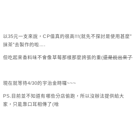
以35元一支來說，CP值真的很高!!!(就先不探討是使用甚麼”
抹茶”去製作的啦….
但吃起來香料味不會像草莓那樣那麼誇張的重(
還是說出來了
現在就等待4/30的宇治金時囉~~~
PS.目前並不知道有哪些分店偷跑，所以沒辦法提供給大
家，只能靠口耳相傳了(啥