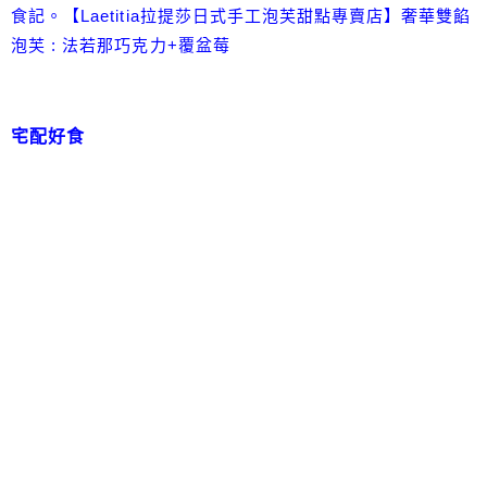
食記。【Laetitia拉提莎日式手工泡芙甜點專賣店】奢華雙餡
泡芙 : 法若那巧克力+覆盆莓
宅配好食