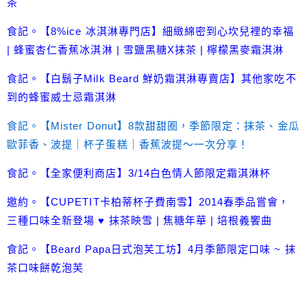
茶
食記。【8%ice 冰淇淋專門店】細緻綿密到心坎兒裡的幸福
| 蜂蜜杏仁香蕉冰淇淋 | 雪鹽黑糖X抹茶 | 檸檬黑麥霜淇淋
食記。【白鬍子Milk Beard 鮮奶霜淇淋專賣店】其他家吃不
到的蜂蜜威士忌霜淇淋
食記。【Mister Donut】8款甜甜圈，季節限定：抹茶、金瓜
歐菲香、波提｜杯子蛋糕｜香蕉波提～一次分享！
食記。【全家便利商店】3/14白色情人節限定霜淇淋杯
邀約。【CUPETIT卡柏蒂杯子費南雪】2014春季品嘗會，
三種口味全新登場 ♥ 抹茶映雪 | 焦糖年華 | 培根義饗曲
食記。【Beard Papa日式泡芙工坊】4月季節限定口味 ~ 抹
茶口味餅乾泡芙