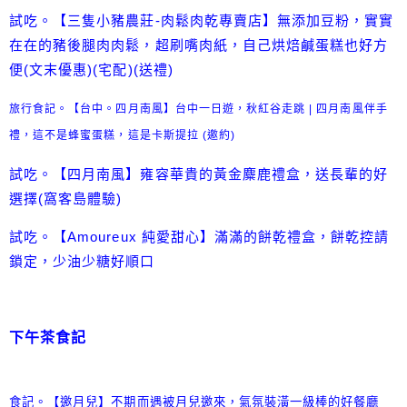
試吃。【三隻小豬農莊-肉鬆肉乾專賣店】無添加豆粉，實實
在在的豬後腿肉肉鬆，超刷嘴肉紙，自己烘焙鹹蛋糕也好方
便(文末優惠)(宅配)(送禮)
旅行食記。【台中。四月南風】台中一日遊，秋紅谷走跳 | 四月南風伴手
禮，這不是蜂蜜蛋糕，這是卡斯提拉 (邀約)
試吃。【四月南風】雍容華貴的黃金麋鹿禮盒，送長輩的好
選擇(窩客島體驗)
試吃。【Amoureux 純愛甜心】滿滿的餅乾禮盒，餅乾控請
鎖定，少油少糖好順口
下午茶食記
食記。【邀月兒】不期而遇被月兒邀來，氣氛裝潢一級棒的好餐廳