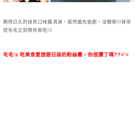
期待已久的抹茶口味霜淇淋，居然搶先偷跑，沒關係!!!抹茶
控毛毛立刻帶你來吃!!!
毛毛’s 吃美食愛旅遊日誌的粉絲團，
你按讚了嗎??>ˇ<