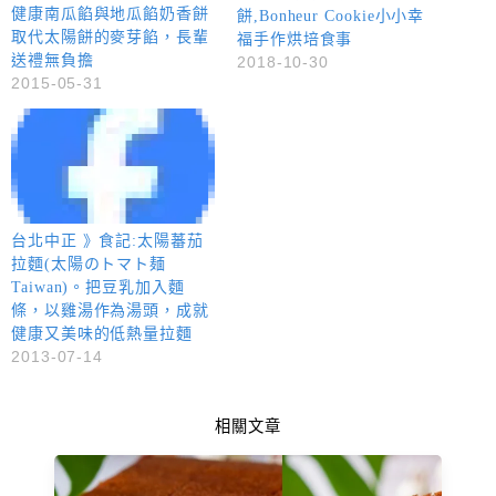
健康南瓜餡與地瓜餡奶香餅
餅,Bonheur Cookie小小幸
取代太陽餅的麥芽餡，長輩
福手作烘培食事
送禮無負擔
2018-10-30
2015-05-31
台北中正 》食記:太陽蕃茄
拉麵(太陽のトマト麺
Taiwan)。把豆乳加入麵
條，以雞湯作為湯頭，成就
健康又美味的低熱量拉麵
2013-07-14
相關文章