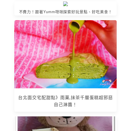
不費力！跟著Yumm呀咪探索好玩景點、好吃美食！
台北面交宅配甜點》雨菓,抹茶千層蛋糕超邪惡
自己淋醬！