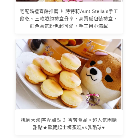
宅配婚禮喜餅推薦 》詩特莉Aunt Stella's手工
餅乾。三款婚約禮盒分享，高質感包裝禮盒，
紅色喜氣粉色超可愛，手工用心滿載
桃園大溪|宅配甜點 》杏芳食品。超人氣團購
甜點★雪藏起士棒蛋糕vs乳酪球♥