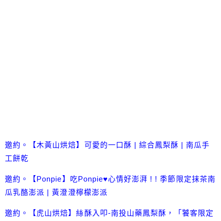
邀約。【木黃山烘焙】可愛的一口酥 | 綜合鳳梨酥 | 南瓜手
工餅乾
邀約。【Ponpie】吃Ponpie♥心情好澎湃 ! ! 季節限定抹茶南
瓜乳酪澎派 | 黃澄澄檸檬澎派
邀約。【虎山烘焙】絲酥入叩-南投山藥鳳梨酥，「饕客限定