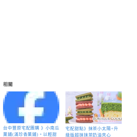
相關
台中豐原宅配團購 》小南瓜
宅配甜點》抹茶小太陽+升
菓鋪(滿珍香菓鋪)。以輕甜
級版超抹抹茶奶油夾心