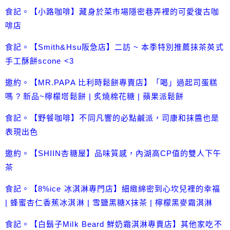
食記。【小路咖啡】藏身於菜市場隱密巷弄裡的可愛復古咖
啡店
食記。【Smith&Hsu阪急店】二訪 ~ 本季特別推薦抹茶英式
手工酥餅scone <3
邀約。【MR.PAPA 比利時鬆餅專賣店】「喝」過起司蛋糕
嗎 ? 新品~檸檬塔鬆餅 | 炙燒棉花糖 | 蘋果派鬆餅
食記。【野餐咖啡】不同凡響的必點鹹派，司康和抹醬也是
表現出色
邀約。【SHIIN杏糖屋】品味質感，內湖高CP值的雙人下午
茶
食記。【8%ice 冰淇淋專門店】細緻綿密到心坎兒裡的幸福
| 蜂蜜杏仁香蕉冰淇淋 | 雪鹽黑糖X抹茶 | 檸檬黑麥霜淇淋
食記。【白鬍子Milk Beard 鮮奶霜淇淋專賣店】其他家吃不