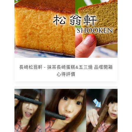
長崎松翁軒 - 抹茶長崎蛋糕&五三燒 品嚐開箱
心得評價