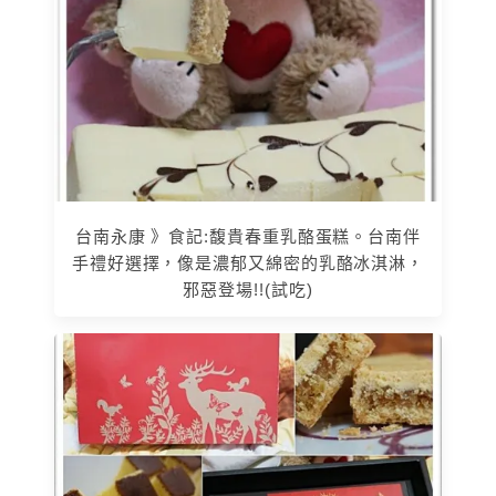
台南永康 》食記:馥貴春重乳酪蛋糕。台南伴
手禮好選擇，像是濃郁又綿密的乳酪冰淇淋，
邪惡登場!!(試吃)