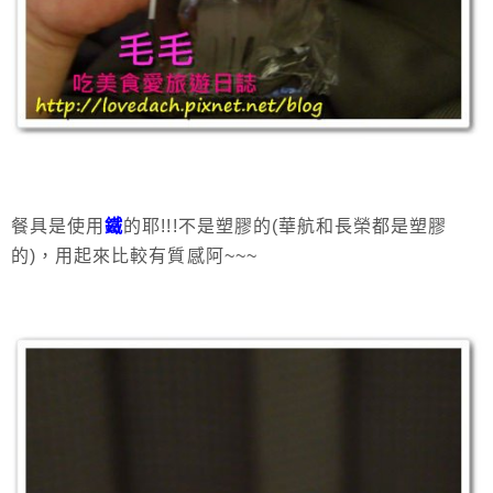
餐具是使用
鐵
的耶!!!不是塑膠的(華航和長榮都是塑膠
的)，用起來比較有質感阿~~~