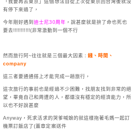
「我要再去東京」這個想法自從上次從東京回台灣後就沒
有停下來過了，
今年剛好遇到
迪士尼30周年
，說甚麼就是拚了命也死也
要去!!!!!!!!!!!(非常激動到一個不行
然而旅行阿~往往就是三個最大因素 :
錢、時間、
company
這三者要通通搭上才能完成一趟旅行，
這次旅行的事前也是經過不少困難，找朋友找到非常的絕
望，畢竟自己和周遭的人，都還沒有穩定的經濟能力，所
以也不好說甚麼
Anyway，死求活求的哭爹喊娘的就這樣拖著毛媽一起訂
機票訂飯店了(蓋章定案送件