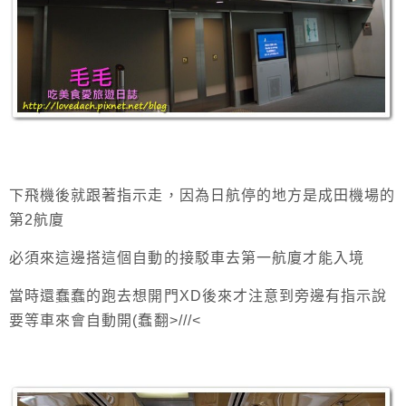
下飛機後就跟著指示走，因為日航停的地方是成田機場的
第2航廈
必須來這邊搭這個自動的接駁車去第一航廈才能入境
當時還蠢蠢的跑去想開門XD後來才注意到旁邊有指示說
要等車來會自動開(蠢翻>///<