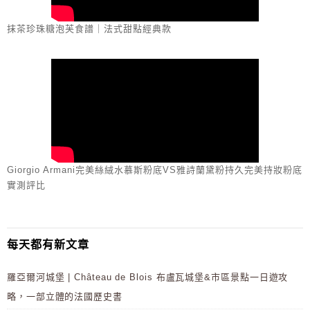
抹茶珍珠糖泡芙食譜｜法式甜點經典款
Giorgio Armani完美絲絨水慕斯粉底VS雅詩蘭黛粉持久完美持妝粉底
實測評比
每天都有新文章
羅亞爾河城堡 | Château de Blois 布盧瓦城堡&市區景點一日遊攻
略，一部立體的法國歷史書