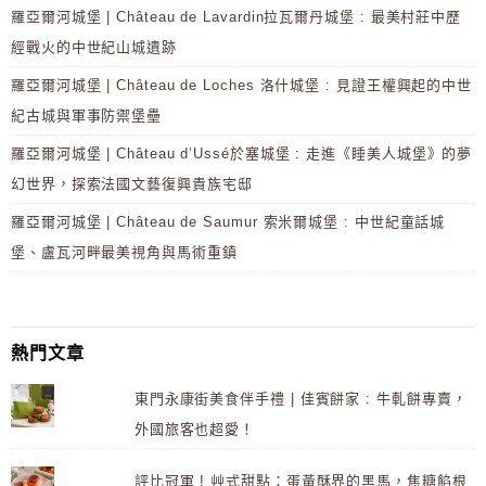
羅亞爾河城堡 | Château de Lavardin拉瓦爾丹城堡 : 最美村莊中歷
經戰火的中世紀山城遺跡
羅亞爾河城堡 | Château de Loches 洛什城堡 : 見證王權興起的中世
紀古城與軍事防禦堡壘
羅亞爾河城堡 | Château d’Ussé於塞城堡 : 走進《睡美人城堡》的夢
幻世界，探索法國文藝復興貴族宅邸
羅亞爾河城堡 | Château de Saumur 索米爾城堡 : 中世紀童話城
堡、盧瓦河畔最美視角與馬術重鎮
熱門文章
東門永康街美食伴手禮 | 佳賓餅家 : 牛軋餅專賣，
外國旅客也超愛！
評比冠軍 ! 艸式甜點：蛋黃酥界的黑馬，焦糖餡根