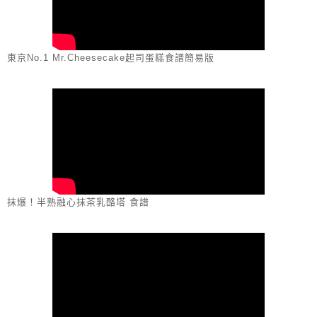
東京No.1 Mr.Cheesecake起司蛋糕食譜簡易版
抹爆！半熟融心抹茶乳酪塔 食譜