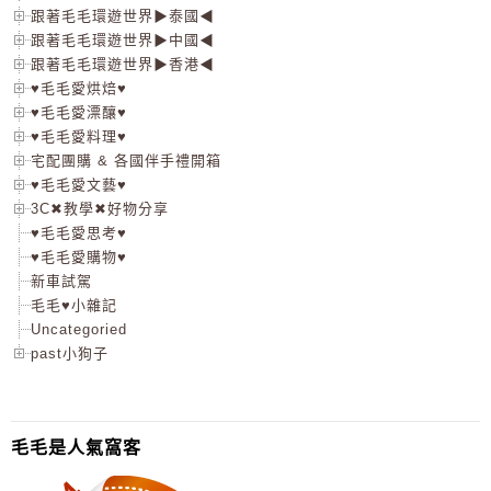
跟著毛毛環遊世界▶泰國◀
跟著毛毛環遊世界▶中國◀
跟著毛毛環遊世界▶香港◀
♥毛毛愛烘焙♥
♥毛毛愛漂釀♥
♥毛毛愛料理♥
宅配團購 & 各國伴手禮開箱
♥毛毛愛文藝♥
3C✖教學✖好物分享
♥毛毛愛思考♥
♥毛毛愛購物♥
新車試駕
毛毛♥小雜記
Uncategoried
past小狗子
毛毛是人氣窩客