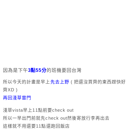
因為是下午
3點55分
的班機要回台灣
所以今天的計畫是早上
先去上野
( 把還沒買齊的東西趕快好
齊XD )
再回淺草雷門
淺草vista早上11點前要check out
所以一早出門前就先check out然後寄放行李再出去
這樣就不用還要11點還跑回飯店