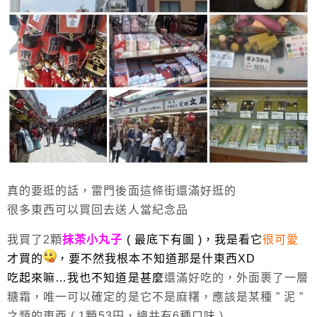
真的要逛的話，雷門後面這條街還滿好逛的
很多東西可以買回去送人當紀念品
我買了2顆
抹茶小丸子
( 最底下有圖 )，我是看它
很可愛
才買的
，要不然我根本不知道那是什東西XD
吃起來嘛…我也不知道是甚麼
還滿好吃的，外面裹了一層
糖霜，唯一可以確定的是它不是麻糬，應該是某種 ” 泥 ”
之類的東西 ( 1顆53円，總共有6種口味 )