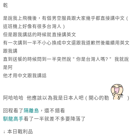
乾
是說我上飛機後，有個男空服員跟大家幾乎都直接講中文 (
這班機上好像有很多台灣人 )
但是跟我講話的時候就直接講英文
有一次講到一半不小心換成中文還跟我道歉然後繼續用英文
跟我講
直到送餐的時候問到一半突然說 ” 你是台灣人嗎? ” 我就說
是阿
他才用中文跟我講話
阿哈哈哈 他應該以為我是日本人吧 ( 開心的勒
)
回程看了
隔離島
，還不錯看
馴龍高手
看了一半就差不多要降落了
↓ 本日戰利品