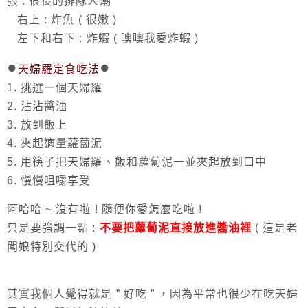
張 : 很長的排隊人潮
右上 : 炸魚 ( 很嫩 )
左下和右下 : 炸蝦 ( 噢噢我愛炸蝦 )
●
●
天婦羅定食吃法
1. 挑選一個天婦羅
2. 沾沾醬油
3. 放到飯上
4. 夾起適量蘿蔔泥
5. 用筷子把天婦羅、飯和蘿蔔泥一並夾起放到口中
6. 慢慢咀嚼享受
阿哈哈 ~ 沒有啦 ! 隨便你愛怎麼吃啦 !
只是要強調一點 :
不要把蘿蔔泥直接放進醬油裡
( 這是老
闆娘特別交代的 )
其實我個人覺得就是 ” 好吃 ” ，因為平常也很少在吃天婦