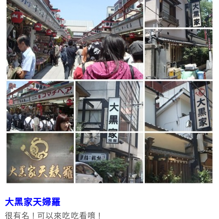
大黑家天婦羅
很有名 ! 可以來吃吃看唷 !