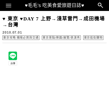
Main Menu
♥毛毛's 吃美食愛旅遊日誌♥
♥ 東京 ♥DAY 7 上野→淺草雷門→成田機場
→台灣
2010.07.01
東京攻略:機場必買與交通
東京景點/樂園/展覽/表演秀
東京逛街購物