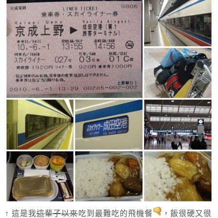
↑ 這是我
這輩子以來
吃到最難吃的飛機餐
，飯很硬又很