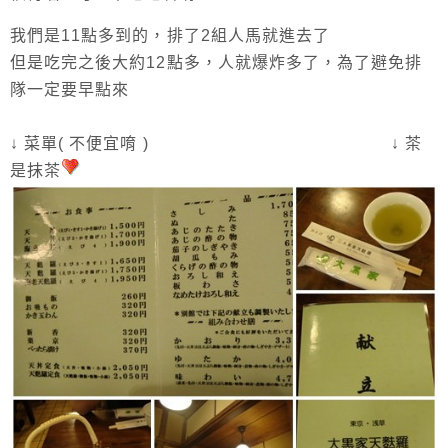
我們是11點多到的，排了2組人馬就進去了
但是吃完之後大約12點多，人就爆炸多了，為了避免排
隊一定要早點來
↓ 菜單( 不便宜唷 ) ↓ 茶
是抹茶