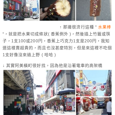
↑ 那邊很流行這種 “
水果棒
“，就是把水果切成條狀( 香蕉例外 )，然後插上竹籤或筷
子，1支100或200円，香蕉上巧克力1支是200円，我知
道這樣賣超貴的，而且也沒甚麼特別，但是來這裡不吃個
1支好像沒來過上野 ( 哈哈 )
↓ 其實阿美橫町很好找，因為他是沿著電車的高架橋