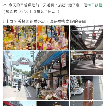
PS.今天的早餐還是前一天毛哥 ” 施捨 “給了我一個
梅子飯糰
( 錢都被涉谷和上野搶光了阿…
)
↓ 上野阿美橫町的香水店 ( 真是香與魚腥的交織= = )