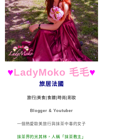
♥
LadyMoko 毛毛
♥
旅居法國
旅行|美食|食譜|時尚|彩妝
Blogger & Youtuber
一個熱愛歐美旅行與抹茶中毒的女子
抹茶界的米其林，人稱「抹茶教主」