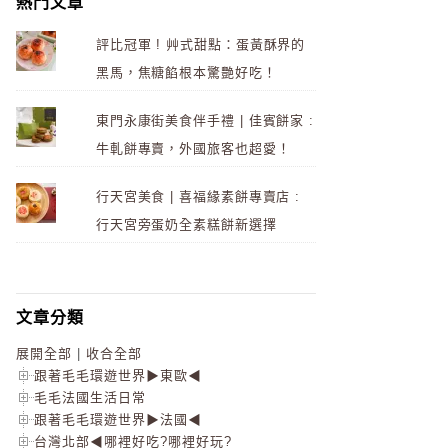
熱門文章
評比冠軍 ! 艸式甜點：蛋黃酥界的
黑馬，焦糖餡根本驚艷好吃！
東門永康街美食伴手禮 | 佳賓餅家 :
牛軋餅專賣，外國旅客也超愛！
行天宮美食 | 喜福緣素餅專賣店 :
行天宮旁蛋奶全素糕餅新選擇
文章分類
展開全部
|
收合全部
跟著毛毛環遊世界▶東歐◀
毛毛法國生活日常
跟著毛毛環遊世界▶法國◀
台灣北部◀哪裡好吃?哪裡好玩?