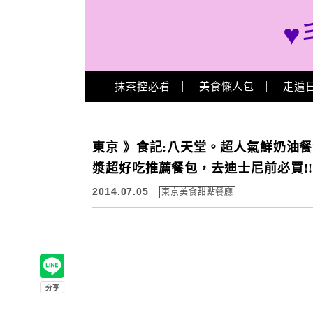
♥
Main Menu
抹茶控必看
美食懶人包
走遍
東京 》食記:八天堂。超人氣鮮奶油
漿超好吃推薦餐包，去迪士尼前必買!
2014.07.05
東京美食甜點餐廳