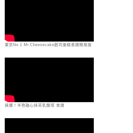
東京No.1 Mr.Cheesecake起司蛋糕食譜簡易版
抹爆！半熟融心抹茶乳酪塔 食譜