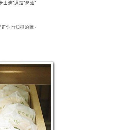
士達”還是”奶油”
反正你也知道的嘛~