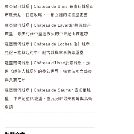
羅亞爾河城堡 | Château de Blois 布盧瓦城堡&
市區景點一日遊攻略，一部立體的法國歷史書
羅亞爾河城堡 | Château de Lavardin拉瓦爾丹
城堡 : 最美村莊中歷經戰火的中世紀山城遺跡
羅亞爾河城堡 | Château de Loches 洛什城堡 :
見證王權興起的中世紀古城與軍事防禦堡壘
羅亞爾河城堡 | Château d’Ussé於塞城堡 : 走
進《睡美人城堡》的夢幻世界，探索法國文藝復
興貴族宅邸
羅亞爾河城堡 | Château de Saumur 索米爾城
堡 : 中世紀童話城堡、盧瓦河畔最美視角與馬術
重鎮