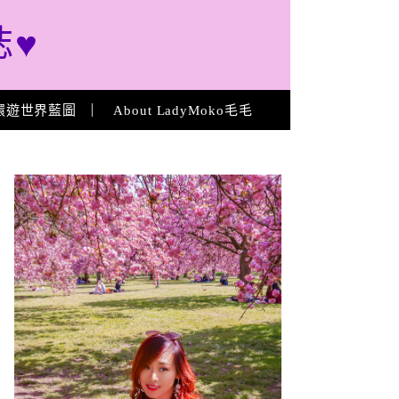
誌♥
環遊世界藍圖
About LadyMoko毛毛
About