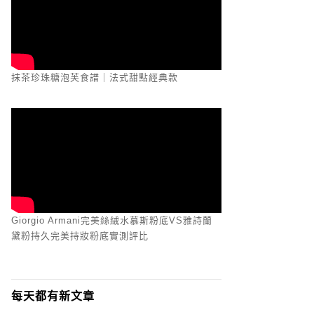
抹茶珍珠糖泡芙食譜｜法式甜點經典款
Giorgio Armani完美絲絨水慕斯粉底VS雅詩蘭
黛粉持久完美持妝粉底實測評比
每天都有新文章