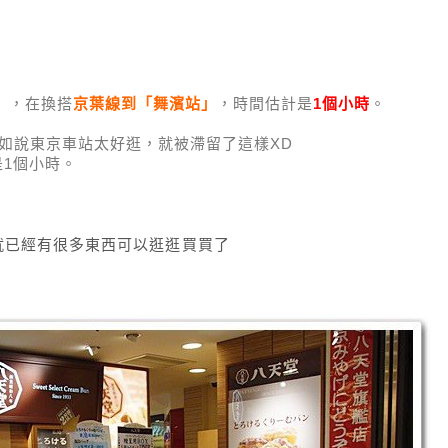
」
，在換搭
京葉線到「舞濱站」
，時間估計是
1個小時
。
如說東京車站太好逛，就被滯留了這樣XD
1個小時。
就已經有很多東西可以逛逛買買了