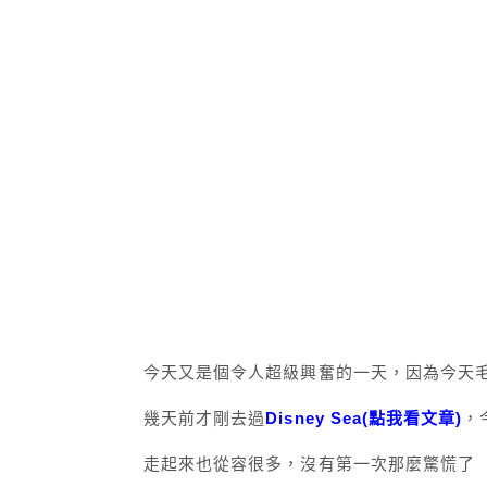
今天又是個令人超級興奮的一天，因為今天毛毛又要
幾天前才剛去過
Disney Sea(點我看文章)
，
走起來也從容很多，沒有第一次那麼驚慌了