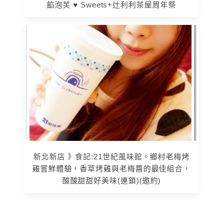
餡泡芙 ♥ Sweets+辻利利茶屋周年祭
新北新店 》食記:21世紀風味館。鄉村老梅烤
雞嘗鮮體驗，香草烤雞與老梅醬的最佳組合，
酸酸甜甜好美味(連鎖)(邀約)