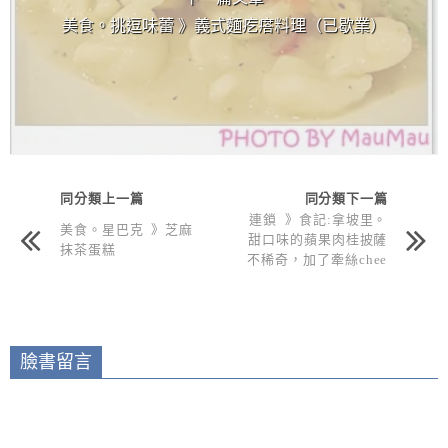
美食。挑逗味蕾 》義式麵疙瘩料理（已歇業）
同分類上一篇
同分類下一篇
連鎖 》食記:拿坡里。
美食。星巴克 》芝麻
甜口味的蘋果肉桂披薩
抹茶蛋糕
不稀奇，加了牽絲chee
se才經典!!!(邀約)
臉書留言