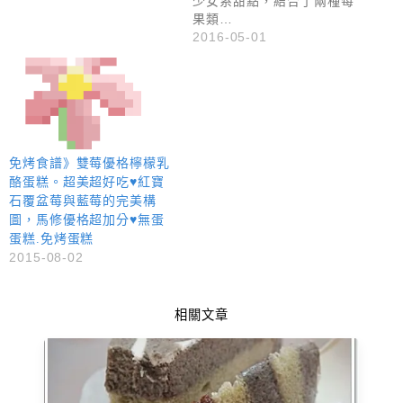
少女系甜點，結合了兩種莓
果類…
2016-05-01
免烤食譜》雙莓優格檸檬乳
酪蛋糕。超美超好吃♥紅寶
石覆盆莓與藍莓的完美構
圖，馬修優格超加分♥無蛋
蛋糕.免烤蛋糕
2015-08-02
相關文章