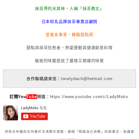
抹茶界的米其林，人稱「抹茶教主」
日本知名品牌抹茶專賣店顧問
營養系畢業，轉職甜點師
甜點與抹茶狂熱者，熱愛運動與健康創意料理
敏銳的味蕾造就了嚴格又精確的味覺
合作聯絡請來信：
lovelydach@hotmail.com
訂閱You
Tube
頻道：
https://www.youtube.com/c/LadyMoko
所有合作邀約文均會於文末標示清楚，謝絕「假裝自己消費」的商業文，為讀者