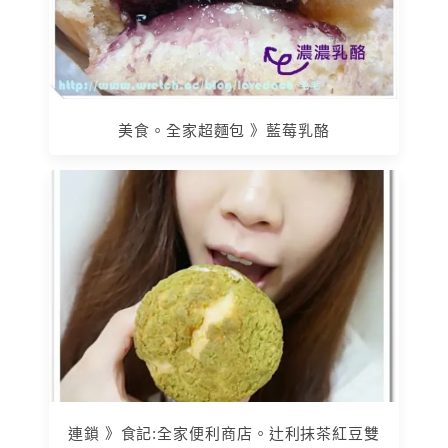
美食。全家超麵包 》藍莓乳酪
連鎖 》食記:全家便利商店。辻利抹茶紅豆雙