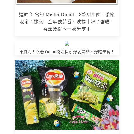
連鎖 》食記:Mister Donut。8款甜甜圈，季節
限定：抹茶、金瓜歐菲香、波提｜杯子蛋糕｜
香蕉波提～一次分享！
不費力！跟著Yumm呀咪探索好玩景點、好吃美食！