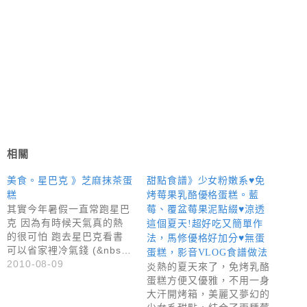
相關
美食。星巴克 》芝麻抹茶蛋
甜點食譜》少女粉嫩系♥免
糕
烤莓果乳酪優格蛋糕。藍
其實今年暑假一直常跑星巴
莓、覆盆莓果泥點綴♥涼透
克 因為有時候天氣真的熱
這個夏天!超好吃又簡單作
的很可怕 跑去星巴克看書
法，馬修優格好加分♥無蛋
可以省家裡冷氣錢 (&nbs…
蛋糕，影音VLOG食譜做法
2010-08-09
炎熱的夏天來了，免烤乳酪
蛋糕方便又優雅，不用一身
大汗開烤箱，美麗又夢幻的