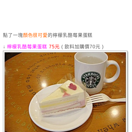
點了一塊
顏色很可愛
的檸檬乳酪莓果蛋糕
↓
檸檬乳酪莓果蛋糕
75元
( 飲料加購價70元 )