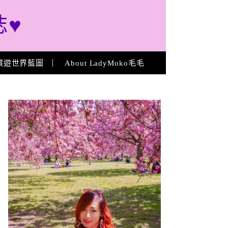
誌♥
環遊世界藍圖
About LadyMoko毛毛
About