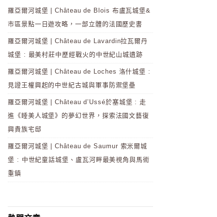
羅亞爾河城堡 | Château de Blois 布盧瓦城堡&
市區景點一日遊攻略，一部立體的法國歷史書
羅亞爾河城堡 | Château de Lavardin拉瓦爾丹
城堡 : 最美村莊中歷經戰火的中世紀山城遺跡
羅亞爾河城堡 | Château de Loches 洛什城堡 :
見證王權興起的中世紀古城與軍事防禦堡壘
羅亞爾河城堡 | Château d’Ussé於塞城堡 : 走
進《睡美人城堡》的夢幻世界，探索法國文藝復
興貴族宅邸
羅亞爾河城堡 | Château de Saumur 索米爾城
堡 : 中世紀童話城堡、盧瓦河畔最美視角與馬術
重鎮