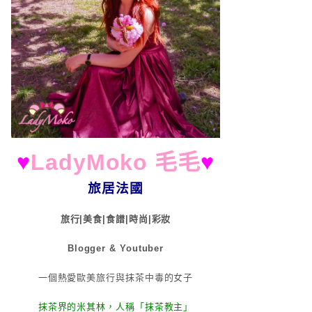
♥
LadyMoko 毛毛
♥
旅居法國
旅行|美食|食譜|時尚|彩妝
Blogger & Youtuber
一個熱愛歐美旅行與抹茶中毒的女子
抹茶界的米其林，人稱「抹茶教主」