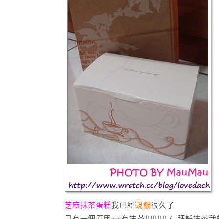
芝麻抹茶蛋糕
我已經
覬覦
很久了
只有一個原因~~有抹茶!!!!!!!!! (
拜託抹茶我的