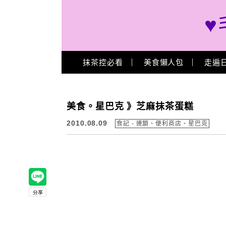
♥
Main Menu
抹茶控必看
美食懶人包
走遍
美食。星巴克 》芝麻抹茶蛋糕
2010.08.09
食記 - 連鎖、便利商店、星巴克