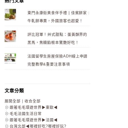
熱門文章
東門永康街美食伴手禮 | 佳賓餅家 :
牛軋餅專賣，外國旅客也超愛！
評比冠軍 ! 艸式甜點：蛋黃酥界的
黑馬，焦糖餡根本驚艷好吃！
法國留學生房屋保險ADH線上申請
完整教學&重要注意事項
文章分類
展開全部
|
收合全部
跟著毛毛環遊世界▶東歐◀
毛毛法國生活日常
跟著毛毛環遊世界▶法國◀
台灣北部◀哪裡好吃?哪裡好玩?