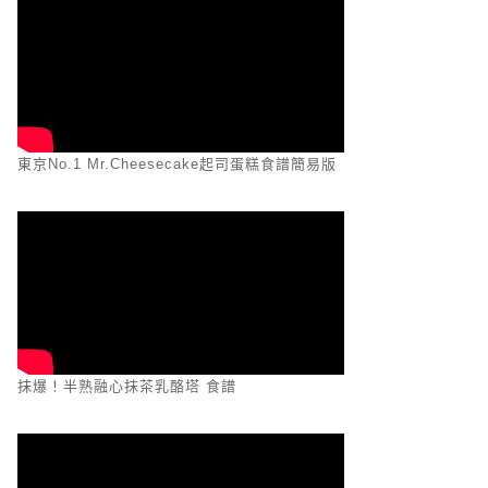
東京No.1 Mr.Cheesecake起司蛋糕食譜簡易版
抹爆！半熟融心抹茶乳酪塔 食譜