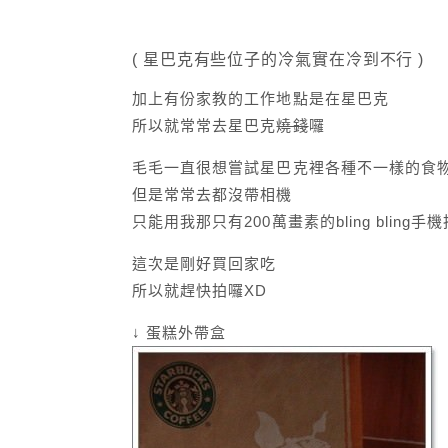
( 星巴克有些位子的冷氣實在冷到不行 )
加上有份家教的工作地點是在星巴克
所以就常常去星巴克
燒錢
囉
毛毛一直很想嘗試星巴克裡各種不一樣的食
但是常常去都沒帶相機
只能用我那只有200萬畫素的bling bling手
這次是剛好買回家吃
所以就趕快拍囉XD
↓ 蛋糕外帶盒