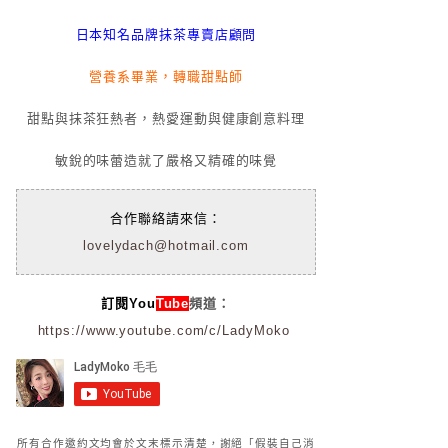
日本知名品牌抹茶專賣店顧問
營養系畢業，轉職甜點師
甜點與抹茶狂熱者，熱愛運動與健康創意料理
敏銳的味蕾造就了嚴格又精確的味覺
合作聯絡請來信：
lovelydach@hotmail.com
訂閱You
Tube
頻道：
https://www.youtube.com/c/LadyMoko
所有合作邀約文均會於文末標示清楚，謝絕「假裝自己消