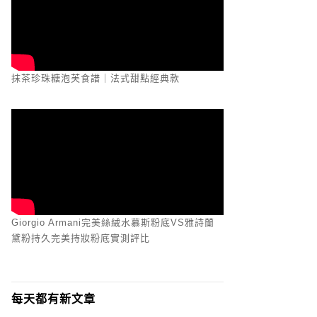
抹茶珍珠糖泡芙食譜｜法式甜點經典款
Giorgio Armani完美絲絨水慕斯粉底VS雅詩蘭
黛粉持久完美持妝粉底實測評比
每天都有新文章