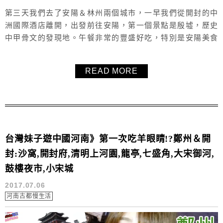
第三天我們去了安陽＆林州兩個城市，一早我們從開封的中
洲國際酒店離開，出發前往安陽，第一個景點是殷墟，歷史
中甲骨文的發現地。午餐非常的豐盛好吃，特別是安陽美食
「三不沾」讓毛毛印象深刻，午餐結束後立刻再驅車前往林
州，來到了太行大峽谷，桃花谷的部分我們坐車省略過去
READ MORE
了，直接前往三個不同的瞭望台，還去了刺激又壯觀的天空
棧道。晚上的飯店是位於林州的紅旗渠迎賓館。
台灣妹子遊中國河南》第一次吃羊眼睛!?鄭州＆開
封:沙窩,開封府,清明上河園,龍亭,七盛角,大宋御河,
鼓樓夜市,小宋城
2017.07.06
河南古都慢生活