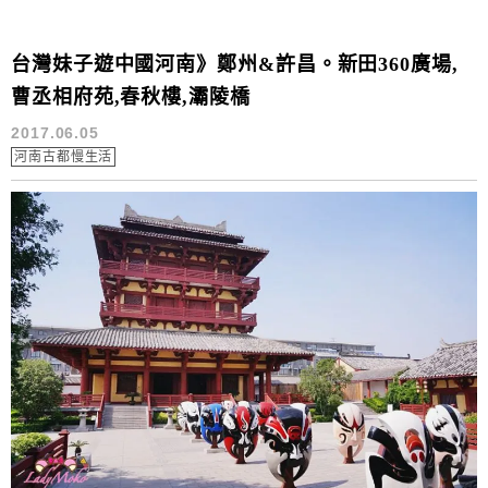
台灣妹子遊中國河南》鄭州&許昌。新田360廣場,
曹丞相府苑,春秋樓,灞陵橋
2017.06.05
河南古都慢生活