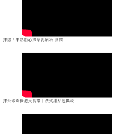
抹爆！半熟融心抹茶乳酪塔 食譜
抹茶珍珠糖泡芙食譜｜法式甜點經典款