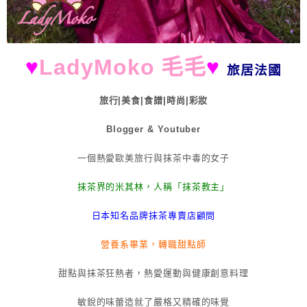
♥
LadyMoko 毛毛
♥
旅居法國
旅行|美食|食譜|時尚|彩妝
Blogger & Youtuber
一個熱愛歐美旅行與抹茶中毒的女子
抹茶界的米其林，人稱「抹茶教主」
日本知名品牌抹茶專賣店顧問
營養系畢業，轉職甜點師
甜點與抹茶狂熱者，熱愛運動與健康創意料理
敏銳的味蕾造就了嚴格又精確的味覺