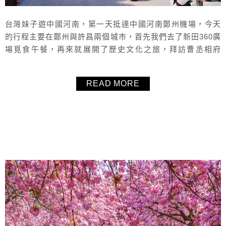
台灣妹子遊中國河南，第一天抵達中國河南鄭州機場，今天
的行程主要在鄭州與許昌兩個城市，首先我們去了新田360廣
場覓食午餐，再來就展開了歷史文化之旅，拜訪曹丞相府
苑、春秋樓、灞陵橋各個許昌重要且知名的歷史景點。文末
有一整天的影音VLOG，跟著毛毛一起玩中國河南吧！
READ MORE
About