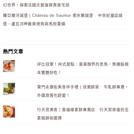
幻世界，探索法國文藝復興貴族宅邸
羅亞爾河城堡 | Château de Saumur 索米爾城堡 : 中世紀童話城
堡、盧瓦河畔最美視角與馬術重鎮
熱門文章
評比冠軍 ! 艸式甜點：蛋黃酥界的黑馬，焦糖餡根
本驚艷好吃！
東門永康街美食伴手禮 | 佳賓餅家 : 牛軋餅專賣，
外國旅客也超愛！
行天宮美食 | 喜福緣素餅專賣店 : 行天宮旁蛋奶全
素糕餅新選擇