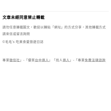
文章未經同意禁止轉載
請勿任意轉載圖文，歡迎以轉貼「網址」的方式分享，其他轉載方式
請來信或留言詢問
©毛毛's 吃美食愛旅遊日誌
專業
徵信社
」-「優質
台中尋人
」「找人
尋人
」-「專業
免費法律諮詢