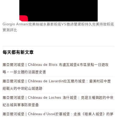
Giorgio Armani完美絲絨水慕斯粉底VS雅詩蘭黛粉持久完美持妝粉底
實測評比
每天都有新文章
羅亞爾河城堡 | Château de Blois 布盧瓦城堡&市區景點一日遊攻
略，一部立體的法國歷史書
羅亞爾河城堡 | Château de Lavardin拉瓦爾丹城堡 : 最美村莊中歷
經戰火的中世紀山城遺跡
羅亞爾河城堡 | Château de Loches 洛什城堡 : 見證王權興起的中世
紀古城與軍事防禦堡壘
羅亞爾河城堡 | Château d’Ussé於塞城堡 : 走進《睡美人城堡》的夢