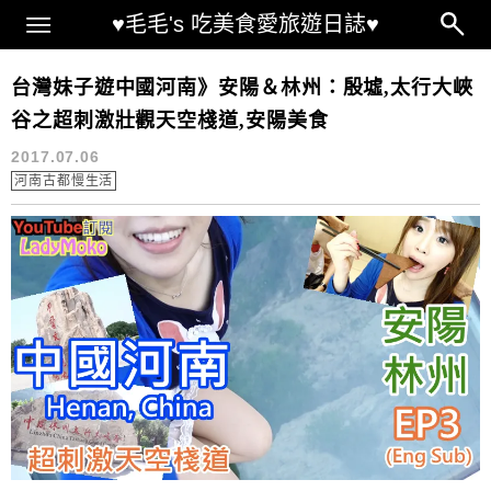
Main Menu
♥毛毛's 吃美食愛旅遊日誌♥
河南古都慢生活
台灣妹子遊中國河南》安陽＆林州：殷墟,太行大峽
谷之超刺激壯觀天空棧道,安陽美食
2017.07.06
河南古都慢生活