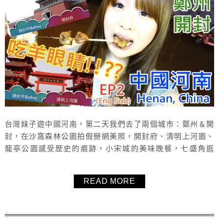
台灣妹子遊中國河南，第二天我們去了兩個城市：鄭州＆開
封，在沙窩森林公園拍假掰網美照，開封府、清明上河園、
龍亭公園感受歷史的痕跡，小宋城的美味晚餐，七盛角逛
街，大宋御河夜遊船，在鼓樓夜市達成人生第一次吃羊眼的
成就！晚上的飯店是位於開封的中州國際飯店。文末有一整
READ MORE
天的影音VLOG，跟著毛毛一起玩中國河南吧！