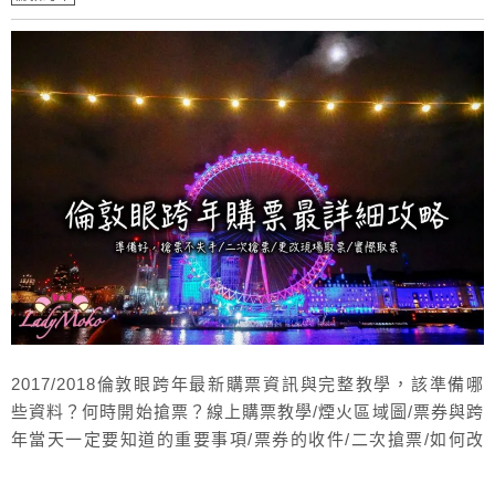
2017/2018倫敦眼跨年最新購票資訊與完整教學，該準備哪
些資料？何時開始搶票？線上購票教學/煙火區域圖/票券與跨
年當天一定要知道的重要事項/票券的收件/二次搶票/如何改
成現場取票?實際取票經驗等等超詳細完整分享，毛毛嘔心瀝
血的整理與經驗分享，祝大家搶票順利！