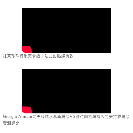
抹茶珍珠糖泡芙食譜｜法式甜點經典款
Giorgio Armani完美絲絨水慕斯粉底VS雅詩蘭黛粉持久完美持妝粉底
實測評比