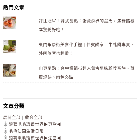
熱門文章
評比冠軍 ! 艸式甜點：蛋黃酥界的黑馬，焦糖餡根
本驚艷好吃！
東門永康街美食伴手禮 | 佳賓餅家 : 牛軋餅專賣，
外國旅客也超愛！
山東早點 : 台中模範街超人氣古早味粉漿蛋餅、蔥
蛋燒餅、肉包必點
文章分類
展開全部
|
收合全部
跟著毛毛環遊世界▶東歐◀
毛毛法國生活日常
跟著毛毛環遊世界▶法國◀