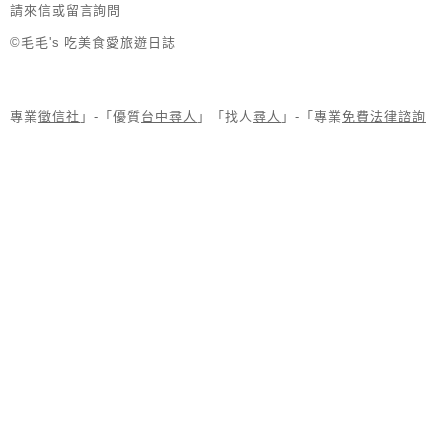
請來信或留言詢問
©毛毛's 吃美食愛旅遊日誌
專業
徵信社
」-「優質
台中尋人
」「找人
尋人
」-「專業
免費法律諮詢