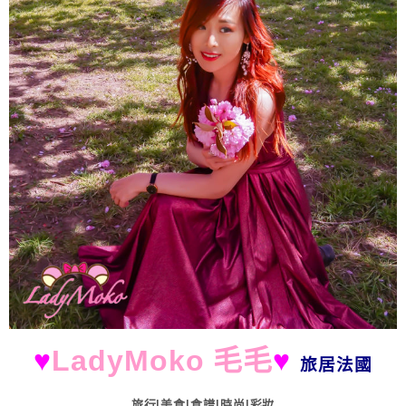
♥
LadyMoko 毛毛
♥
旅居法國
旅行|美食|食譜|時尚|彩妝