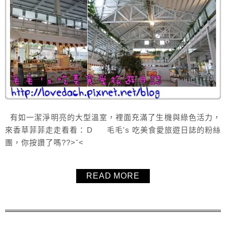
有如一潔淨明亮的大型溫室，裡面充滿了生機與綠色活力，
來香草菲菲走走看看：Ｄ 毛毛's 吃美食愛旅遊日誌的粉絲
團，你按讚了嗎??>ˇ<
READ MORE