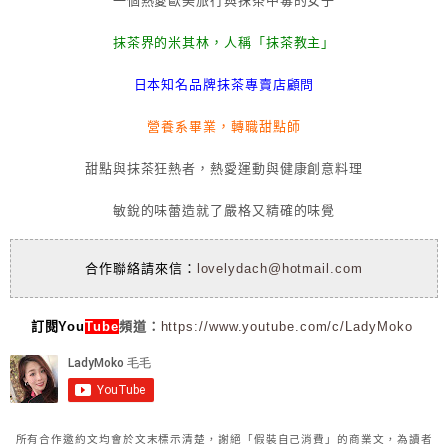
一個熱愛歐美旅行與抹茶中毒的女子
抹茶界的米其林，人稱「抹茶教主」
日本知名品牌抹茶專賣店顧問
營養系畢業，轉職甜點師
甜點與抹茶狂熱者，熱愛運動與健康創意料理
敏銳的味蕾造就了嚴格又精確的味覺
合作聯絡請來信：
lovelydach@hotmail.com
訂閱You
Tube
頻道：
https://www.youtube.com/c/LadyMoko
所有合作邀約文均會於文末標示清楚，謝絕「假裝自己消費」的商業文，為讀者