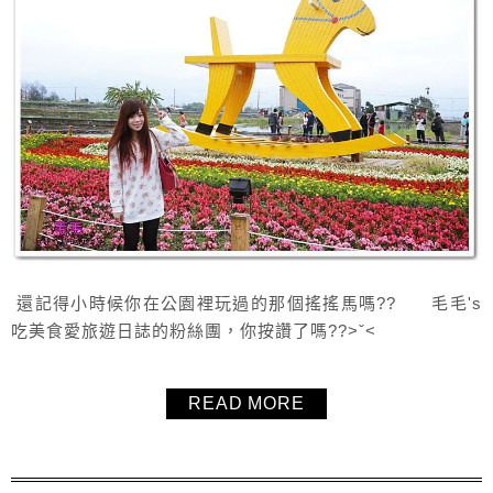
還記得小時候你在公園裡玩過的那個搖搖馬嗎?? 毛毛's
吃美食愛旅遊日誌的粉絲團，你按讚了嗎??>ˇ<
READ MORE