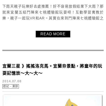
下雨天親子玩樂好去處推薦！好不容易放假結果下大雨？那
就來宜蘭五結鬥陣來七桃體驗館玩耍吧！互動學習寓教於
樂，親子一起玩VR和AR。其實在來到鬥陣來七桃體驗館之
前阿毛我對VR和AR超級陌生，根本不知道這兩個現下最夯
的東西到底是什麼，這次來鬥陣來七桃體驗館玩過一遍之
READ MORE
後，總算讓阿毛對VR和AR有初淺的認識，原來VR和AR是很
親民的東西呢。
宜蘭三星 》搖搖洛克馬。宜蘭夯景點，將童年的玩
耍記憶放～大～大～
2014.07.08
遊記 - 東部