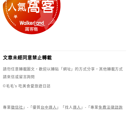
文章未經同意禁止轉載
請勿任意轉載圖文，歡迎以轉貼「網址」的方式分享，其他轉載方式
請來信或留言詢問
©毛毛's 吃美食愛旅遊日誌
專業
徵信社
」-「優質
台中尋人
」「找人
尋人
」-「專業
免費法律諮詢