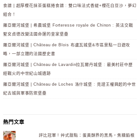
食譜 | 超厚櫻花抹茶蛋糕捲食譜 : 雙口味法式香緹+櫻花白豆沙，夢幻
組合！
羅亞爾河城堡 | 希農城堡 Forteresse royale de Chinon : 英法交戰
聖女貞德改變法國命運的皇家堡壘
羅亞爾河城堡 | Château de Blois 布盧瓦城堡&市區景點一日遊攻
略，一部立體的法國歷史書
羅亞爾河城堡 | Château de Lavardin拉瓦爾丹城堡 : 最美村莊中歷
經戰火的中世紀山城遺跡
羅亞爾河城堡 | Château de Loches 洛什城堡 : 見證王權興起的中世
紀古城與軍事防禦堡壘
熱門文章
評比冠軍 ! 艸式甜點：蛋黃酥界的黑馬，焦糖餡根