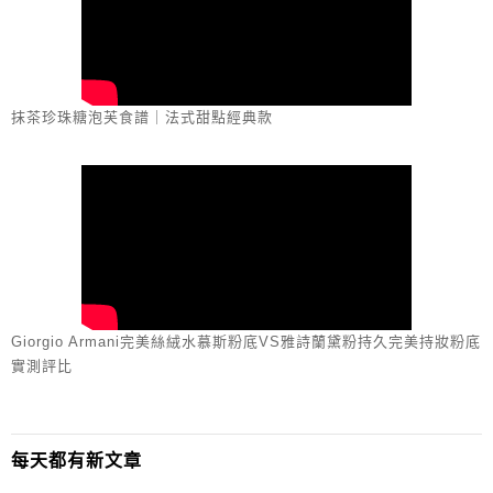
抹茶珍珠糖泡芙食譜｜法式甜點經典款
Giorgio Armani完美絲絨水慕斯粉底VS雅詩蘭黛粉持久完美持妝粉底
實測評比
每天都有新文章