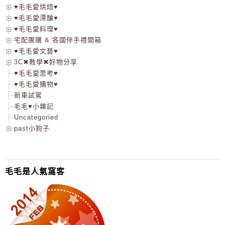
♥毛毛愛烘焙♥
♥毛毛愛漂釀♥
♥毛毛愛料理♥
宅配團購 & 各國伴手禮開箱
♥毛毛愛文藝♥
3C✖教學✖好物分享
♥毛毛愛思考♥
♥毛毛愛購物♥
新車試駕
毛毛♥小雜記
Uncategoried
past小狗子
毛毛是人氣窩客