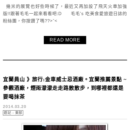
幾米的展覽也好些時候了，最近又再加設了飛天火車加強
版!!跟著毛毛一起來看看吧:D 毛毛's 吃美食愛旅遊日誌的
粉絲團，你按讚了嗎??>ˇ<
READ MORE
宜蘭員山 》旅行:金車威士忌酒廠。宜蘭推薦景點 ~
參觀酒廠，煙雨濛濛走走路散散步，到哪裡都還是
要喝抹茶
2014.03.20
遊記 - 東部