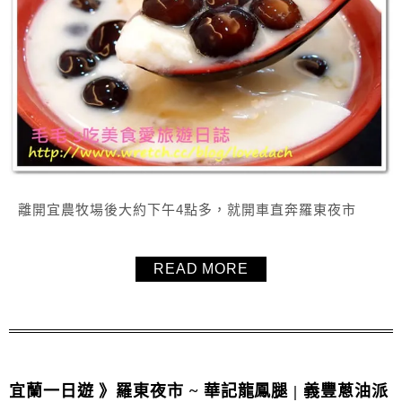
離開宜農牧場後大約下午4點多，就開車直奔羅東夜市
READ MORE
宜蘭一日遊 》羅東夜市 ~ 華記龍鳳腿 | 義豐蔥油派