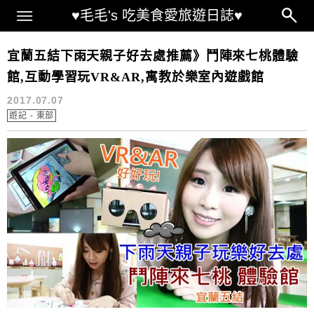
Main Menu
♥毛毛's 吃美食愛旅遊日誌♥
遊記 – 東部
宜蘭五結下雨天親子好去處推薦》鬥陣來七桃體驗
館,互動學習玩VR&AR,寓教於樂室內遊戲館
2017.07.07
遊記 - 東部