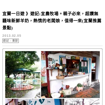
宜蘭一日遊 》遊記:宜農牧場。親子必來，超讚無
騷味新鮮羊奶，熱情的老闆娘，值得一來(宜蘭推薦
景點)
2013.02.05
遊記 - 東部