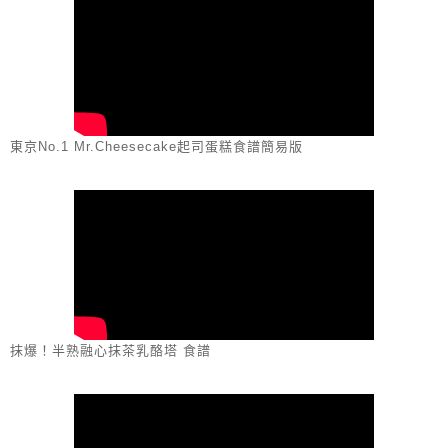
東京No.1 Mr.Cheesecake起司蛋糕食譜簡易版
抹爆！半熟融心抹茶乳酪塔 食譜