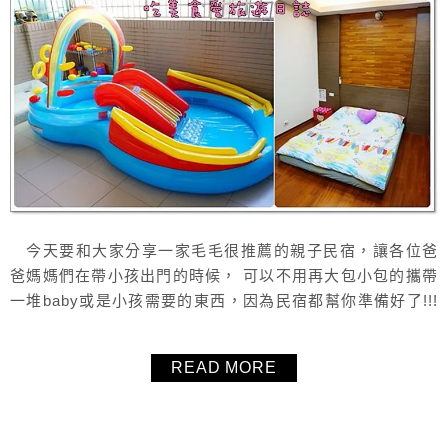
今天要和大家分享一家毛毛很推薦的親子民宿，讓各位爸
爸媽媽們在帶小孩出門的時候， 可以不用再大包小包的攜帶
一堆baby或是小孩需要的東西，因為民宿都幫你準備好了!!!
貼心又齊全的設備，絕對讓你眼睛為之一亮!!! 毛毛's 吃美
食愛旅遊日誌的粉絲團，你按讚了嗎??>ˇ<
READ MORE