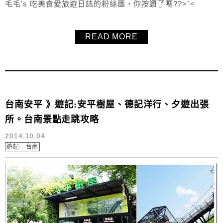
毛毛's 吃美食愛旅遊日誌的粉絲團，你按讚了嗎??>ˇ<
READ MORE
台南安平 》遊記:安平樹屋、德記洋行、夕遊出張
所。台南景點走跳攻略
2014.10.04
遊記 - 台南