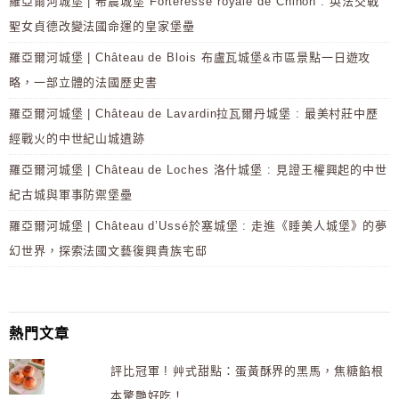
羅亞爾河城堡 | 希農城堡 Forteresse royale de Chinon : 英法交戰
聖女貞德改變法國命運的皇家堡壘
羅亞爾河城堡 | Château de Blois 布盧瓦城堡&市區景點一日遊攻
略，一部立體的法國歷史書
羅亞爾河城堡 | Château de Lavardin拉瓦爾丹城堡 : 最美村莊中歷
經戰火的中世紀山城遺跡
羅亞爾河城堡 | Château de Loches 洛什城堡 : 見證王權興起的中世
紀古城與軍事防禦堡壘
羅亞爾河城堡 | Château d’Ussé於塞城堡 : 走進《睡美人城堡》的夢
幻世界，探索法國文藝復興貴族宅邸
熱門文章
評比冠軍 ! 艸式甜點：蛋黃酥界的黑馬，焦糖餡根
本驚艷好吃！