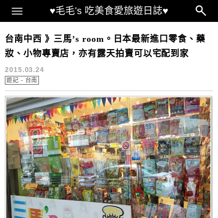
Main Menu
♥毛毛's 吃美食愛旅遊日誌♥
遊記 – 台南
台南中西 》三馬’s room。日本最新進口零食、藥
妝、小物專賣店，亦有露天拍賣可以宅配到家
2015.03.24
遊記 - 台南