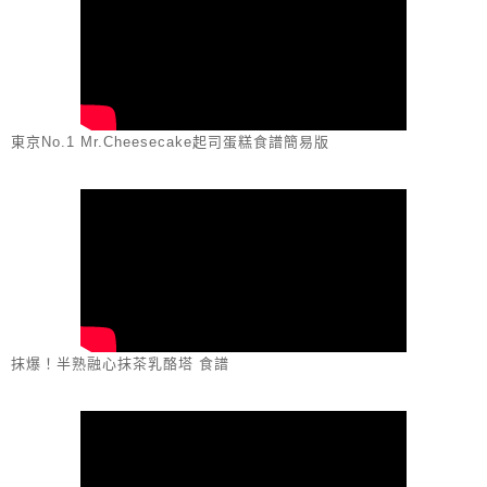
東京No.1 Mr.Cheesecake起司蛋糕食譜簡易版
抹爆！半熟融心抹茶乳酪塔 食譜