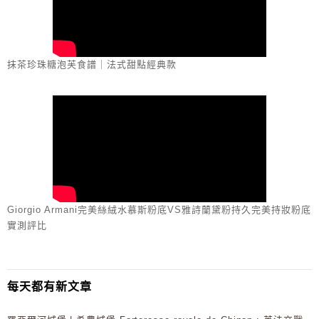
抹茶珍珠糖泡芙食譜｜法式甜點經典款
Giorgio Armani完美絲絨水慕斯粉底VS雅詩蘭黛粉持久完美持妝粉底
實測評比
每天都有新文章