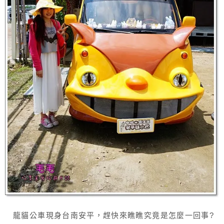
龍貓公車現身台南安平，趕快來瞧瞧究竟是怎麼一回事?