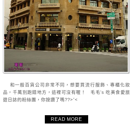
和一般百貨公司非常不同，想要買流行服飾、專櫃化妝
品，千萬別跑錯地方，這裡可沒有喔！ 毛毛's 吃美食愛旅
遊日誌的粉絲團，你按讚了嗎??>ˇ<
READ MORE