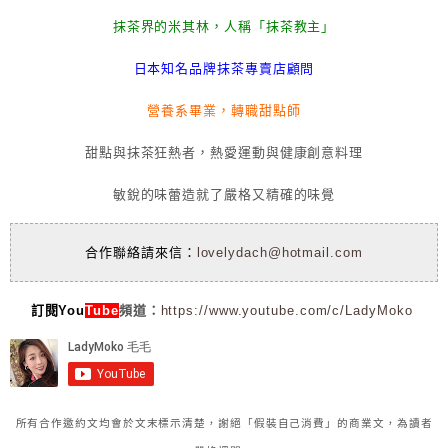
抹茶界的米其林，人稱「抹茶教主」
日本知名品牌抹茶專賣店顧問
營養系畢業，轉職甜點師
甜點與抹茶狂熱者，熱愛運動與健康創意料理
敏銳的味蕾造就了嚴格又精確的味覺
合作聯絡請來信：
lovelydach@hotmail.com
訂閱You
Tube
頻道：
https://www.youtube.com/c/LadyMoko
所有合作邀約文均會於文末標示清楚，謝絕「假裝自己消費」的商業文，為讀者