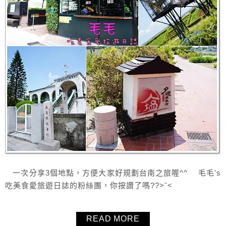
一次分享3個地點，方便大家好規劃台南之旅喔^^ 毛毛's
吃美食愛旅遊日誌的粉絲團，你按讚了嗎??>ˇ<
READ MORE