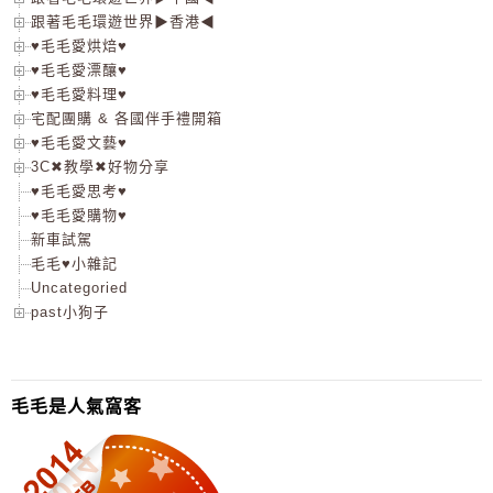
跟著毛毛環遊世界▶香港◀
♥毛毛愛烘焙♥
♥毛毛愛漂釀♥
♥毛毛愛料理♥
宅配團購 & 各國伴手禮開箱
♥毛毛愛文藝♥
3C✖教學✖好物分享
♥毛毛愛思考♥
♥毛毛愛購物♥
新車試駕
毛毛♥小雜記
Uncategoried
past小狗子
毛毛是人氣窩客