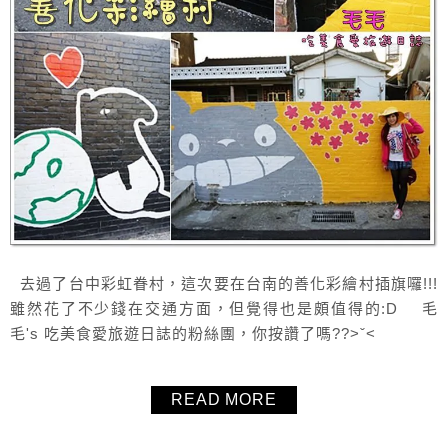
去過了台中彩虹眷村，這次要在台南的善化彩繪村插旗囉!!!
雖然花了不少錢在交通方面，但覺得也是頗值得的:D 毛
毛's 吃美食愛旅遊日誌的粉絲團，你按讚了嗎??>ˇ<
READ MORE