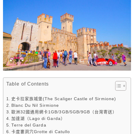
Table of Contents
史卡拉家族城堡(The Scaliger Castle of Sirmione)
Blanc Du Nil Sirmione
歐洲32國通用網卡1GB/3GB/5GB/9GB（台灣寄送）
加達湖（Lago di Garda）
Terre del Garda
卡度婁洞穴Grotte di Catullo