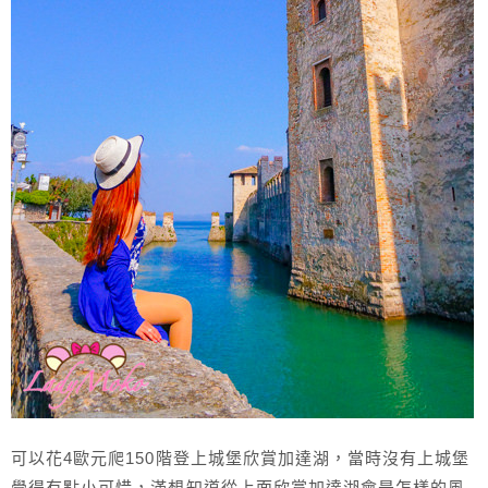
可以花4歐元爬150階登上城堡欣賞加達湖，當時沒有上城堡
覺得有點小可惜，滿想知道從上面欣賞加達湖會是怎樣的風