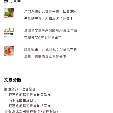
熱門文章
東門永康街美食伴手禮 | 佳賓餅家 :
牛軋餅專賣，外國旅客也超愛！
法國留學生房屋保險ADH線上申請
完整教學&重要注意事項
評比冠軍 ! 艸式甜點：蛋黃酥界的
黑馬，焦糖餡根本驚艷好吃！
文章分類
展開全部
|
收合全部
跟著毛毛環遊世界▶東歐◀
毛毛法國生活日常
跟著毛毛環遊世界▶法國◀
台灣北部◀哪裡好吃?哪裡好玩?