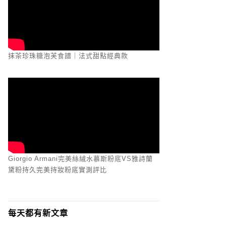
抹茶珍珠糖泡芙食譜｜法式甜點經典款
Giorgio Armani完美絲絨水慕斯粉底VS雅詩蘭
黛粉持久完美持妝粉底實測評比
每天都有新文章