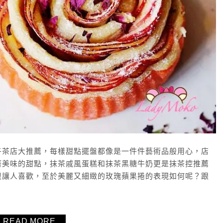
午茶店大推薦，每樣甜點擺盤都像是一件件藝術品般用心，店
著美味的甜點，抹茶戚風蛋糕和抹茶黑糖牛奶更是抹茶控推薦
很讓人喜歡，至於美麗又細緻的玫瑰蘋果捲的表現如何呢？跟
READ MORE