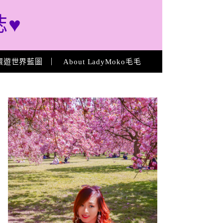
誌♥
環遊世界藍圖
About LadyMoko毛毛
About