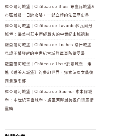
羅亞爾河城堡 | Château de Blois 布盧瓦城堡&
市區景點一日遊攻略，一部立體的法國歷史書
羅亞爾河城堡 | Château de Lavardin拉瓦爾丹
城堡 : 最美村莊中歷經戰火的中世紀山城遺跡
羅亞爾河城堡 | Château de Loches 洛什城堡 :
見證王權興起的中世紀古城與軍事防禦堡壘
羅亞爾河城堡 | Château d’Ussé於塞城堡 : 走
進《睡美人城堡》的夢幻世界，探索法國文藝復
興貴族宅邸
羅亞爾河城堡 | Château de Saumur 索米爾城
堡 : 中世紀童話城堡、盧瓦河畔最美視角與馬術
重鎮