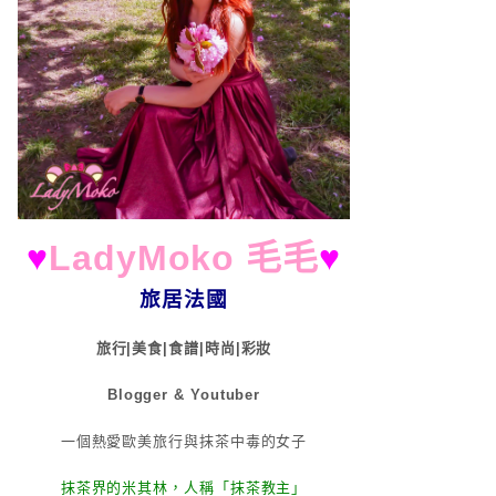
♥
LadyMoko 毛毛
♥
旅居法國
旅行|美食|食譜|時尚|彩妝
Blogger & Youtuber
一個熱愛歐美旅行與抹茶中毒的女子
抹茶界的米其林，人稱「抹茶教主」