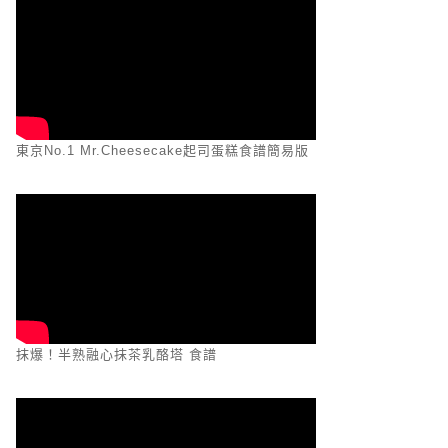
東京No.1 Mr.Cheesecake起司蛋糕食譜簡易版
抹爆！半熟融心抹茶乳酪塔 食譜