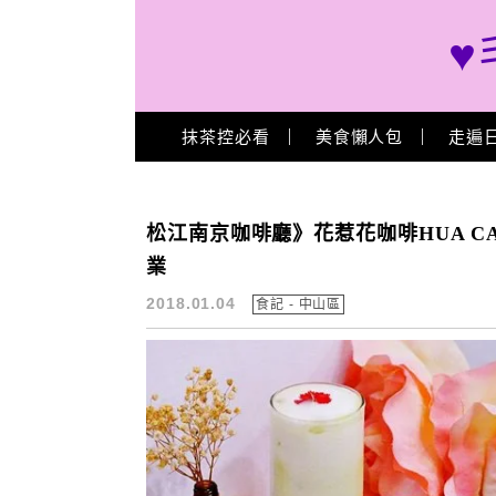
♥
Main Menu
抹茶控必看
美食懶人包
走遍
乾燥花
松江南京咖啡廳》花惹花咖啡HUA C
業
2018.01.04
食記 - 中山區