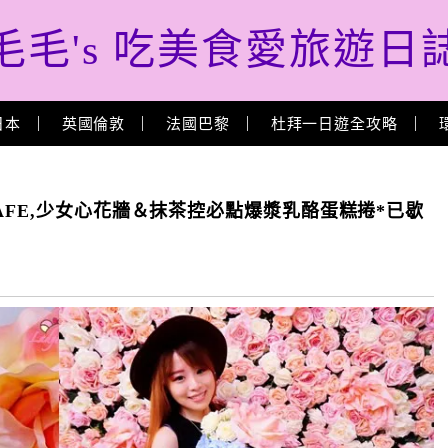
毛毛's 吃美食愛旅遊日
日本
英國倫敦
法國巴黎
杜拜一日遊全攻略
AFE,少女心花牆＆抹茶控必點爆漿乳酪蛋糕捲*已歇