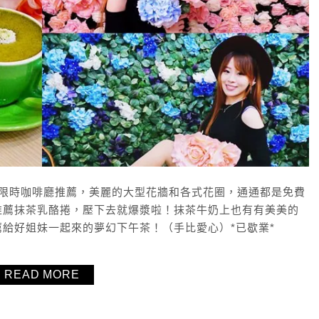
的不限時咖啡廳推薦，美麗的大型花牆和各式花圈，通通都是免費
推薦抹茶乳酪捲，壓下去就爆漿啦！抹茶牛奶上也有有美美的
給好姐妹一起來的夢幻下午茶！（手比愛心）*已歇業*
READ MORE