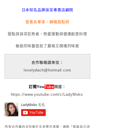
日本知名品牌抹茶專賣店顧問
營養系畢業，轉職甜點師
甜點與抹茶狂熱者，熱愛運動與健康創意料理
敏銳的味蕾造就了嚴格又精確的味覺
合作聯絡請來信：
lovelydach@hotmail.com
訂閱You
Tube
頻道：
https://www.youtube.com/c/LadyMoko
所有合作邀約文均會於文末標示清楚，謝絕「假裝自己消