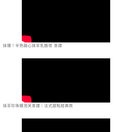
抹爆！半熟融心抹茶乳酪塔 食譜
抹茶珍珠糖泡芙食譜｜法式甜點經典款