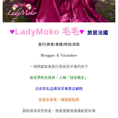
♥
LadyMoko 毛毛
♥
旅居法國
旅行|美食|食譜|時尚|彩妝
Blogger & Youtuber
一個熱愛歐美旅行與抹茶中毒的女子
抹茶界的米其林，人稱「抹茶教主」
日本知名品牌抹茶專賣店顧問
營養系畢業，轉職甜點師
甜點與抹茶狂熱者，熱愛運動與健康創意料理