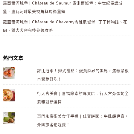
羅亞爾河城堡 | Château de Saumur 索米爾城堡 : 中世紀童話城
堡、盧瓦河畔最美視角與馬術重鎮
羅亞爾河城堡 | Château de Cheverny雪維尼城堡: 丁丁博物館、花
園、獵犬犬舍完整參觀攻略
熱門文章
評比冠軍 ! 艸式甜點：蛋黃酥界的黑馬，焦糖餡根
本驚艷好吃！
行天宮美食 | 喜福緣素餅專賣店 : 行天宮旁蛋奶全
素糕餅新選擇
東門永康街美食伴手禮 | 佳賓餅家 : 牛軋餅專賣，
外國旅客也超愛！