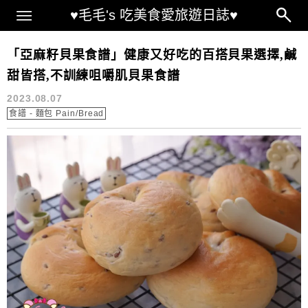
Main Menu
♥毛毛's 吃美食愛旅遊日誌♥
亞麻籽麵包食譜
「亞麻籽貝果食譜」健康又好吃的百搭貝果選擇,鹹
甜皆搭,不訓練咀嚼肌貝果食譜
2023.08.07
食譜 - 麵包 Pain/Bread