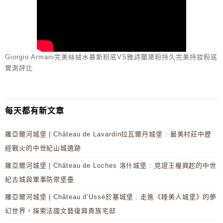
Giorgio Armani完美絲絨水慕斯粉底VS雅詩蘭黛粉持久完美持妝粉底
實測評比
每天都有新文章
羅亞爾河城堡 | Château de Lavardin拉瓦爾丹城堡 : 最美村莊中歷
經戰火的中世紀山城遺跡
羅亞爾河城堡 | Château de Loches 洛什城堡 : 見證王權興起的中世
紀古城與軍事防禦堡壘
羅亞爾河城堡 | Château d’Ussé於塞城堡 : 走進《睡美人城堡》的夢
幻世界，探索法國文藝復興貴族宅邸