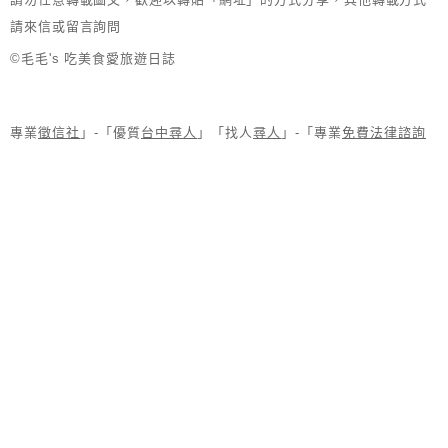
請來信或留言詢問
©毛毛's 吃美食愛旅遊日誌
專業
徵信社
」-「優質
台中尋人
」「找人
尋人
」-「專業
免費法律諮詢