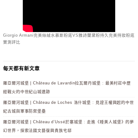
Giorgio Armani完美絲絨水慕斯粉底VS雅詩蘭黛粉持久完美持妝粉底
實測評比
每天都有新文章
羅亞爾河城堡 | Château de Lavardin拉瓦爾丹城堡 : 最美村莊中歷
經戰火的中世紀山城遺跡
羅亞爾河城堡 | Château de Loches 洛什城堡 : 見證王權興起的中世
紀古城與軍事防禦堡壘
羅亞爾河城堡 | Château d’Ussé於塞城堡 : 走進《睡美人城堡》的夢
幻世界，探索法國文藝復興貴族宅邸