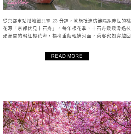
從京都車站搭地鐵只需 23 分鐘，就能抵達彷彿隔絕塵世的桃
花源「京都伏見十石舟」。每年櫻花季，十石舟緩緩滑過枝
頭滿開的粉紅櫻花海，楊柳垂蔭輕拂河面，乘客宛如穿越回
江戶時代的浪漫歲月。花期末更是夢幻的櫻吹雪時刻，一片
片花瓣在船旁飄落，如詩如畫。即使沒有搭乘十石舟，伏見
READ MORE
河道沿岸依然是京都極具魅力的賞櫻散策路線，四季景色皆
美得令人屏息。這篇文章將整理 完整的開放時間、乘船地
點、交通方式與票價資訊，帶你輕...
About