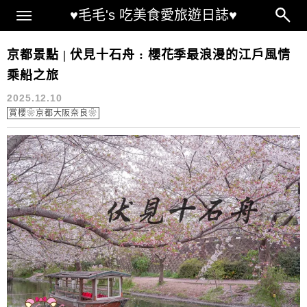
Main Menu
♥毛毛's 吃美食愛旅遊日誌♥
京都伏見十石舟
京都景點 | 伏見十石舟 : 櫻花季最浪漫的江戶風情
乘船之旅
2025.12.10
賞櫻❀京都大阪奈良❀