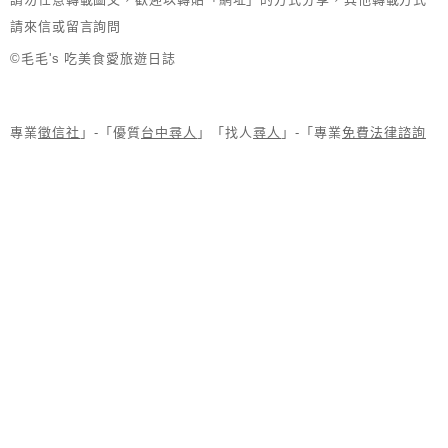
請來信或留言詢問
©毛毛's 吃美食愛旅遊日誌
專業
徵信社
」-「優質
台中尋人
」「找人
尋人
」-「專業
免費法律諮詢