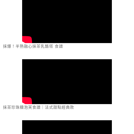
抹爆！半熟融心抹茶乳酪塔 食譜
抹茶珍珠糖泡芙食譜｜法式甜點經典款