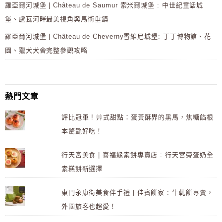
羅亞爾河城堡 | Château de Saumur 索米爾城堡 : 中世紀童話城
堡、盧瓦河畔最美視角與馬術重鎮
羅亞爾河城堡 | Château de Cheverny雪維尼城堡: 丁丁博物館、花
園、獵犬犬舍完整參觀攻略
熱門文章
評比冠軍 ! 艸式甜點：蛋黃酥界的黑馬，焦糖餡根
本驚艷好吃！
行天宮美食 | 喜福緣素餅專賣店 : 行天宮旁蛋奶全
素糕餅新選擇
東門永康街美食伴手禮 | 佳賓餅家 : 牛軋餅專賣，
外國旅客也超愛！