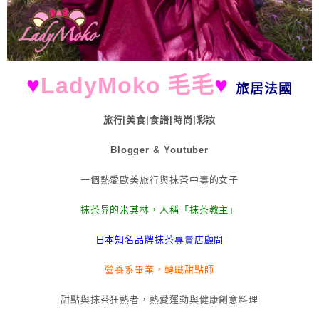
♥
LadyMoko 毛毛
♥
旅居法國
旅行|美食|食譜|時尚|彩妝
Blogger & Youtuber
一個熱愛歐美旅行與抹茶中毒的女子
抹茶界的米其林，人稱「抹茶教主」
日本知名品牌抹茶專賣店顧問
營養系畢業，轉職甜點師
甜點與抹茶狂熱者，熱愛運動與健康創意料理