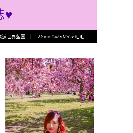
誌♥
環遊世界藍圖
About LadyMoko毛毛
About