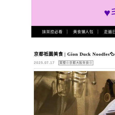
♥
Main Menu
抹茶控必看
美食懶人包
走遍
京都拉麵推薦
京都祇園美食 | Gion Duck Noodl
2025.07.17
賞櫻❀京都大阪奈良❀