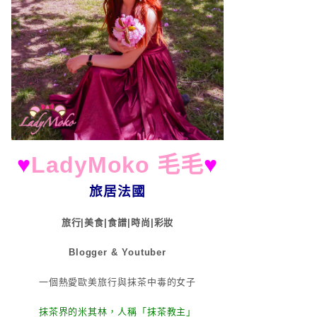
♥
LadyMoko 毛毛
♥
旅居法國
旅行|美食|食譜|時尚|彩妝
Blogger & Youtuber
一個熱愛歐美旅行與抹茶中毒的女子
抹茶界的米其林，人稱「抹茶教主」