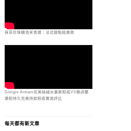
抹茶珍珠糖泡芙食譜｜法式甜點經典款
Giorgio Armani完美絲絨水慕斯粉底VS雅詩蘭
黛粉持久完美持妝粉底實測評比
每天都有新文章