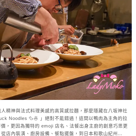
職人精神與法式料理美感的高質感拉麵，那麼隱藏在八坂神社
ck Noodles 🦆🍜 」絕對不能錯過！這間以鴨肉為主角的拉
評價，更因為獨特的 emoji 店名、法餐出身主廚的創意巧思更
，從店內裝潢、廚房設備、餐點擺盤，到日本和歌山紀州...