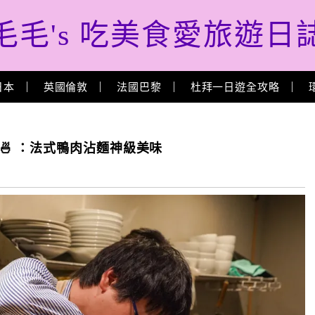
毛毛's 吃美食愛旅遊日
日本
英國倫敦
法國巴黎
杜拜一日遊全攻略
es🦆🍜 ：法式鴨肉沾麵神級美味