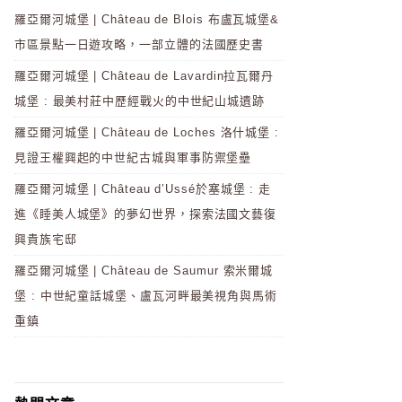
羅亞爾河城堡 | Château de Blois 布盧瓦城堡&
市區景點一日遊攻略，一部立體的法國歷史書
羅亞爾河城堡 | Château de Lavardin拉瓦爾丹
城堡 : 最美村莊中歷經戰火的中世紀山城遺跡
羅亞爾河城堡 | Château de Loches 洛什城堡 :
見證王權興起的中世紀古城與軍事防禦堡壘
羅亞爾河城堡 | Château d’Ussé於塞城堡 : 走
進《睡美人城堡》的夢幻世界，探索法國文藝復
興貴族宅邸
羅亞爾河城堡 | Château de Saumur 索米爾城
堡 : 中世紀童話城堡、盧瓦河畔最美視角與馬術
重鎮