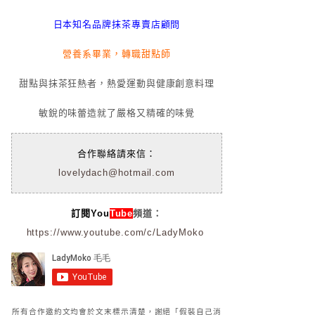
日本知名品牌抹茶專賣店顧問
營養系畢業，轉職甜點師
甜點與抹茶狂熱者，熱愛運動與健康創意料理
敏銳的味蕾造就了嚴格又精確的味覺
合作聯絡請來信：
lovelydach@hotmail.com
訂閱You
Tube
頻道：
https://www.youtube.com/c/LadyMoko
所有合作邀約文均會於文末標示清楚，謝絕「假裝自己消