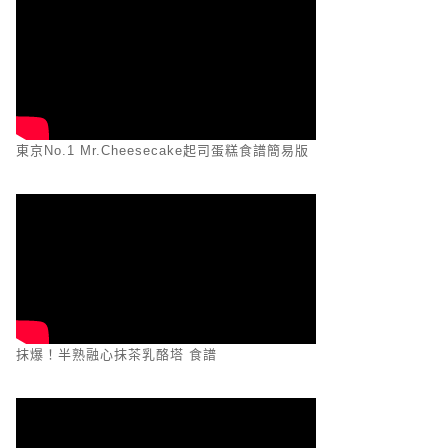
東京No.1 Mr.Cheesecake起司蛋糕食譜簡易版
抹爆！半熟融心抹茶乳酪塔 食譜