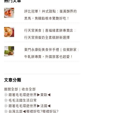
熱門文章
評比冠軍 ! 艸式甜點：蛋黃酥界的
黑馬，焦糖餡根本驚艷好吃！
行天宮美食 | 喜福緣素餅專賣店 :
行天宮旁蛋奶全素糕餅新選擇
東門永康街美食伴手禮 | 佳賓餅家 :
牛軋餅專賣，外國旅客也超愛！
文章分類
展開全部
|
收合全部
跟著毛毛環遊世界▶東歐◀
毛毛法國生活日常
跟著毛毛環遊世界▶法國◀
台灣北部◀哪裡好吃?哪裡好玩?