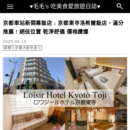
Main Menu
♥毛毛's 吃美食愛旅遊日誌♥
京都新開幕飯店
京都車站新開幕飯店 : 京都東寺洛希爾飯店，滿分
推薦 ! 絕佳位置 乾淨舒適 價格讚爆
2025.09.15
賞櫻❀京都大阪奈良❀