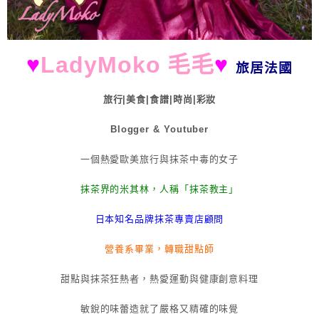
♥
LadyMoko 毛毛
♥
旅居法國
旅行|美食|食譜|時尚|彩妝
Blogger & Youtuber
一個熱愛歐美旅行與抹茶中毒的女子
抹茶界的米其林，人稱「抹茶教主」
日本知名品牌抹茶專賣店顧問
營養系畢業，轉職甜點師
甜點與抹茶狂熱者，熱愛運動與健康創意料理
敏銳的味蕾造就了嚴格又精確的味覺