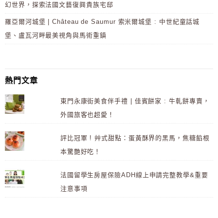
幻世界，探索法國文藝復興貴族宅邸
羅亞爾河城堡 | Château de Saumur 索米爾城堡 : 中世紀童話城
堡、盧瓦河畔最美視角與馬術重鎮
熱門文章
東門永康街美食伴手禮 | 佳賓餅家 : 牛軋餅專賣，
外國旅客也超愛！
評比冠軍 ! 艸式甜點：蛋黃酥界的黑馬，焦糖餡根
本驚艷好吃！
法國留學生房屋保險ADH線上申請完整教學&重要
注意事項