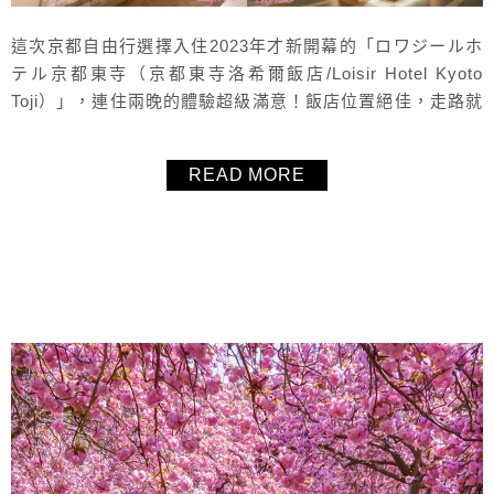
這次京都自由行選擇入住2023年才新開幕的「ロワジールホ
テル京都東寺（京都東寺洛希爾飯店/Loisir Hotel Kyoto
Toji）」，連住兩晚的體驗超級滿意！飯店位置絕佳，走路就
能到京都車站，交通方便前往各大景點。房間寬敞、超新乾
淨又舒適，床鋪好睡到一覺到天亮，還能自行調整室內溫
READ MORE
度，非常貼心。價格更是令人驚喜，櫻花季旺季也能符合小
資女預算，淡季更是CP值爆表！另外還有日式與西式的自助
早餐，...
About