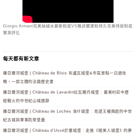
Giorgio Armani完美絲絨水慕斯粉底VS雅詩蘭黛粉持久完美持妝粉底
實測評比
每天都有新文章
羅亞爾河城堡 | Château de Blois 布盧瓦城堡&市區景點一日遊攻
略，一部立體的法國歷史書
羅亞爾河城堡 | Château de Lavardin拉瓦爾丹城堡 : 最美村莊中歷
經戰火的中世紀山城遺跡
羅亞爾河城堡 | Château de Loches 洛什城堡 : 見證王權興起的中世
紀古城與軍事防禦堡壘
羅亞爾河城堡 | Château d’Ussé於塞城堡 : 走進《睡美人城堡》的夢