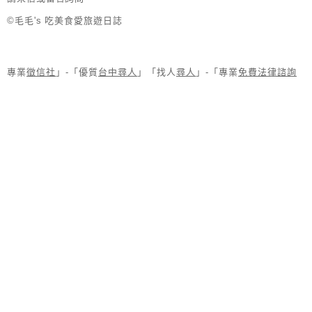
©毛毛's 吃美食愛旅遊日誌
專業
徵信社
」-「優質
台中尋人
」「找人
尋人
」-「專業
免費法律諮詢