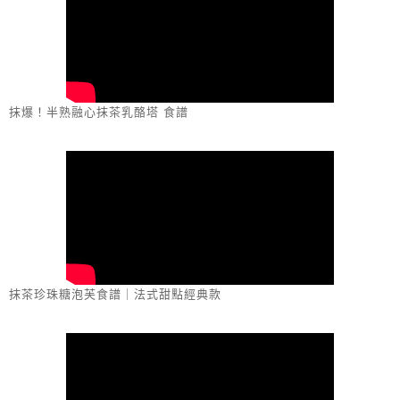
抹爆！半熟融心抹茶乳酪塔 食譜
抹茶珍珠糖泡芙食譜｜法式甜點經典款