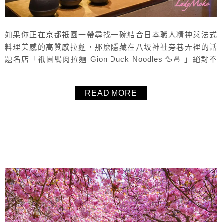
如果你正在京都祇園一帶尋找一碗結合日本職人精神與法式
料理美感的高質感拉麵，那麼隱藏在八坂神社旁巷弄裡的話
題名店「祇園鴨肉拉麵 Gion Duck Noodles 🦆🍜 」絕對不
能錯過！這間以鴨肉為主角的拉麵專門店，不只在 Google
地圖上擁有超高評價，更因為獨特的 emoji 店名、法餐出身
READ MORE
主廚的創意巧思更讓「🦆🍜」成為京都每日排隊的超人氣美
食，從店內裝潢、廚房設備、餐點擺盤，到日本和歌山紀
州...
About