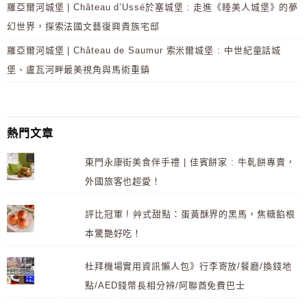
羅亞爾河城堡 | Château d’Ussé於塞城堡 : 走進《睡美人城堡》的夢
幻世界，探索法國文藝復興貴族宅邸
羅亞爾河城堡 | Château de Saumur 索米爾城堡 : 中世紀童話城
堡、盧瓦河畔最美視角與馬術重鎮
熱門文章
東門永康街美食伴手禮 | 佳賓餅家 : 牛軋餅專賣，
外國旅客也超愛！
評比冠軍 ! 艸式甜點：蛋黃酥界的黑馬，焦糖餡根
本驚艷好吃！
杜拜機場實用資訊懶人包》行李寄放/餐廳/換錢地
點/AED錢幣長相分辨/阿聯酋免費巴士