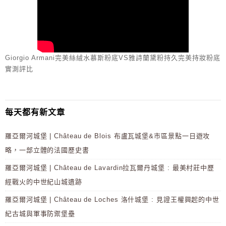
Giorgio Armani完美絲絨水慕斯粉底VS雅詩蘭黛粉持久完美持妝粉底
實測評比
每天都有新文章
羅亞爾河城堡 | Château de Blois 布盧瓦城堡&市區景點一日遊攻
略，一部立體的法國歷史書
羅亞爾河城堡 | Château de Lavardin拉瓦爾丹城堡 : 最美村莊中歷
經戰火的中世紀山城遺跡
羅亞爾河城堡 | Château de Loches 洛什城堡 : 見證王權興起的中世
紀古城與軍事防禦堡壘