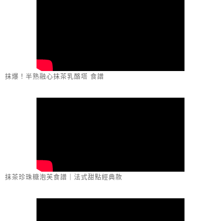
抹爆！半熟融心抹茶乳酪塔 食譜
抹茶珍珠糖泡芙食譜｜法式甜點經典款