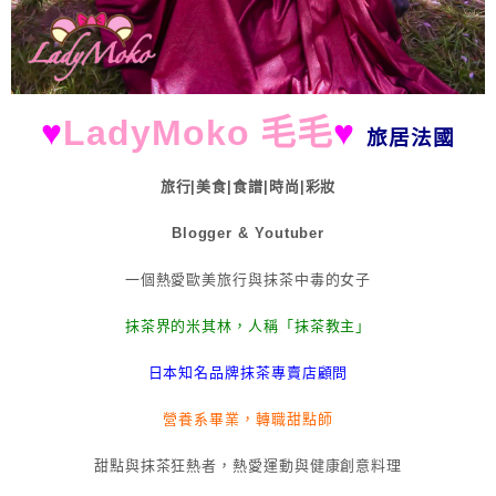
♥
LadyMoko 毛毛
♥
旅居法國
旅行|美食|食譜|時尚|彩妝
Blogger & Youtuber
一個熱愛歐美旅行與抹茶中毒的女子
抹茶界的米其林，人稱「抹茶教主」
日本知名品牌抹茶專賣店顧問
營養系畢業，轉職甜點師
甜點與抹茶狂熱者，熱愛運動與健康創意料理