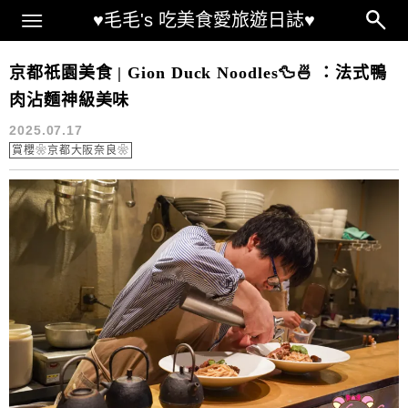
Main Menu
♥毛毛's 吃美食愛旅遊日誌♥
京都鴨料理
京都祇園美食 | Gion Duck Noodles🦆🍜 ：法式鴨
肉沾麵神級美味
2025.07.17
賞櫻❀京都大阪奈良❀