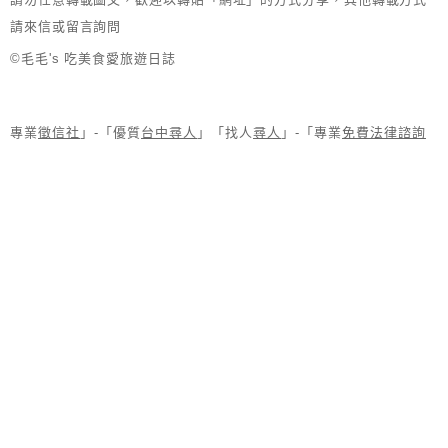
請來信或留言詢問
©毛毛's 吃美食愛旅遊日誌
專業
徵信社
」-「優質
台中尋人
」「找人
尋人
」-「專業
免費法律諮詢