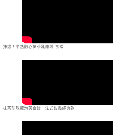
抹爆！半熟融心抹茶乳酪塔 食譜
抹茶珍珠糖泡芙食譜｜法式甜點經典款