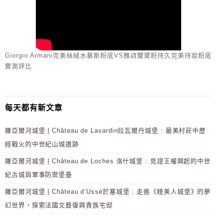
Giorgio Armani完美絲絨水慕斯粉底VS雅詩蘭黛粉持久完美持妝粉底
實測評比
每天都有新文章
羅亞爾河城堡 | Château de Lavardin拉瓦爾丹城堡 : 最美村莊中歷
經戰火的中世紀山城遺跡
羅亞爾河城堡 | Château de Loches 洛什城堡 : 見證王權興起的中世
紀古城與軍事防禦堡壘
羅亞爾河城堡 | Château d’Ussé於塞城堡 : 走進《睡美人城堡》的夢
幻世界，探索法國文藝復興貴族宅邸