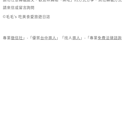
請來信或留言詢問
©毛毛's 吃美食愛旅遊日誌
專業
徵信社
」-「優質
台中尋人
」「找人
尋人
」-「專業
免費法律諮詢