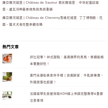
羅亞爾河城堡 | Château de Saumur 索米爾城堡 : 中世紀童話城
堡、盧瓦河畔最美視角與馬術重鎮
羅亞爾河城堡 | Château de Cheverny雪維尼城堡: 丁丁博物館、花
園、獵犬犬舍完整參觀攻略
熱門文章
評比冠軍 ! 艸式甜點：蛋黃酥界的黑馬，焦糖餡根
本驚艷好吃！
東門永康街美食伴手禮 | 佳賓餅家 : 牛軋餅專賣，
外國旅客也超愛！
法國留學生房屋保險ADH線上申請完整教學&重要
注意事項