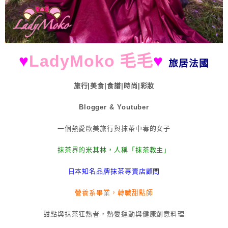
♥
LadyMoko 毛毛
♥
旅居法國
旅行|美食|食譜|時尚|彩妝
Blogger & Youtuber
一個熱愛歐美旅行與抹茶中毒的女子
抹茶界的米其林，人稱「抹茶教主」
日本知名品牌抹茶專賣店顧問
營養系畢業，轉職甜點師
甜點與抹茶狂熱者，熱愛運動與健康創意料理