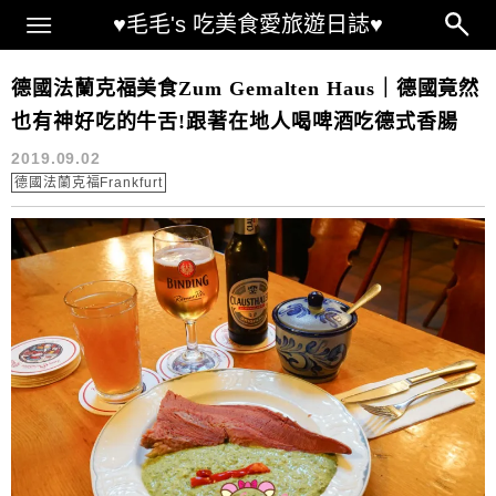
Main Menu
♥毛毛's 吃美食愛旅遊日誌♥
傳統料理餐廳
德國法蘭克福美食Zum Gemalten Haus｜德國竟然
也有神好吃的牛舌!跟著在地人喝啤酒吃德式香腸
2019.09.02
德國法蘭克福Frankfurt