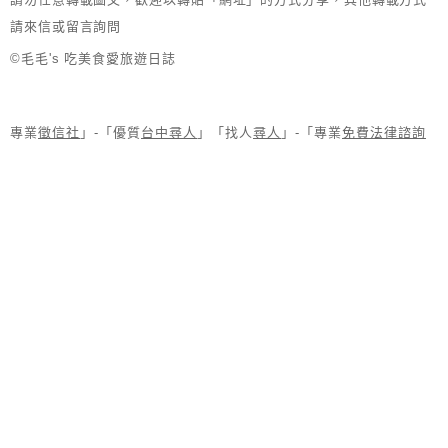
請來信或留言詢問
©毛毛's 吃美食愛旅遊日誌
專業
徵信社
」-「優質
台中尋人
」「找人
尋人
」-「專業
免費法律諮詢