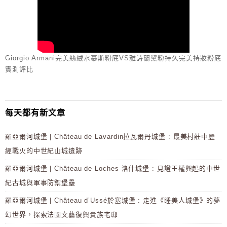
Giorgio Armani完美絲絨水慕斯粉底VS雅詩蘭黛粉持久完美持妝粉底
實測評比
每天都有新文章
羅亞爾河城堡 | Château de Lavardin拉瓦爾丹城堡 : 最美村莊中歷
經戰火的中世紀山城遺跡
羅亞爾河城堡 | Château de Loches 洛什城堡 : 見證王權興起的中世
紀古城與軍事防禦堡壘
羅亞爾河城堡 | Château d’Ussé於塞城堡 : 走進《睡美人城堡》的夢
幻世界，探索法國文藝復興貴族宅邸