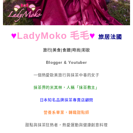
♥
LadyMoko 毛毛
♥
旅居法國
旅行|美食|食譜|時尚|彩妝
Blogger & Youtuber
一個熱愛歐美旅行與抹茶中毒的女子
抹茶界的米其林，人稱「抹茶教主」
日本知名品牌抹茶專賣店顧問
營養系畢業，轉職甜點師
甜點與抹茶狂熱者，熱愛運動與健康創意料理