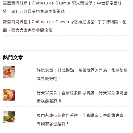
羅亞爾河城堡 | Château de Saumur 索米爾城堡 : 中世紀童話城
堡、盧瓦河畔最美視角與馬術重鎮
羅亞爾河城堡 | Château de Cheverny雪維尼城堡: 丁丁博物館、花
園、獵犬犬舍完整參觀攻略
熱門文章
評比冠軍 ! 艸式甜點：蛋黃酥界的黑馬，焦糖餡根
本驚艷好吃！
行天宮美食 | 喜福緣素餅專賣店 : 行天宮旁蛋奶全
素糕餅新選擇
東門永康街美食伴手禮 | 佳賓餅家 : 牛軋餅專賣，
外國旅客也超愛！