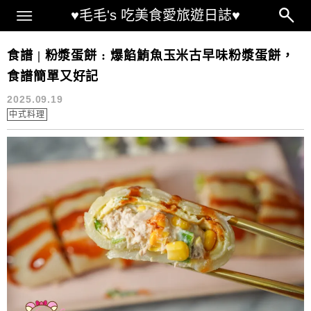
Main Menu
♥毛毛's 吃美食愛旅遊日誌♥
古早味早餐食譜
食譜 | 粉漿蛋餅 : 爆餡鮪魚玉米古早味粉漿蛋餅，
食譜簡單又好記
2025.09.19
中式料理