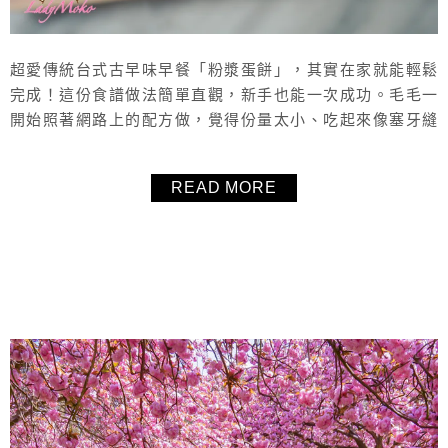
超愛傳統台式古早味早餐「粉漿蛋餅」，其實在家就能輕鬆
完成！這份食譜做法簡單直觀，新手也能一次成功。毛毛一
開始照著網路上的配方做，覺得份量太小、吃起來像塞牙縫
（笑），因此特地調整了比例與水量，讓份量更接近市售早
餐店蛋餅，口感更飽足、厚實Q彈，也能包入更多餡料。這
READ MORE
次搭配的餡料是我最愛的鮪魚玉米搭配香蔥蛋，鹹香美味完
全不輸外面！文中會分享粉漿調法、翻面技巧與煎法秘訣，
還有完整影片教學，保證你也能做出厚皮...
About