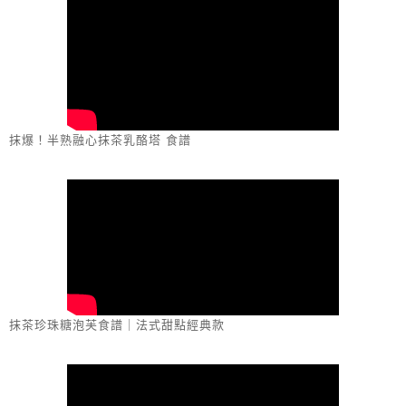
抹爆！半熟融心抹茶乳酪塔 食譜
抹茶珍珠糖泡芙食譜｜法式甜點經典款