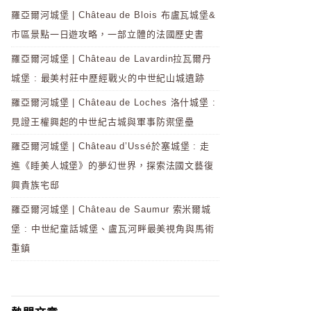
羅亞爾河城堡 | Château de Blois 布盧瓦城堡&
市區景點一日遊攻略，一部立體的法國歷史書
羅亞爾河城堡 | Château de Lavardin拉瓦爾丹
城堡 : 最美村莊中歷經戰火的中世紀山城遺跡
羅亞爾河城堡 | Château de Loches 洛什城堡 :
見證王權興起的中世紀古城與軍事防禦堡壘
羅亞爾河城堡 | Château d’Ussé於塞城堡 : 走
進《睡美人城堡》的夢幻世界，探索法國文藝復
興貴族宅邸
羅亞爾河城堡 | Château de Saumur 索米爾城
堡 : 中世紀童話城堡、盧瓦河畔最美視角與馬術
重鎮