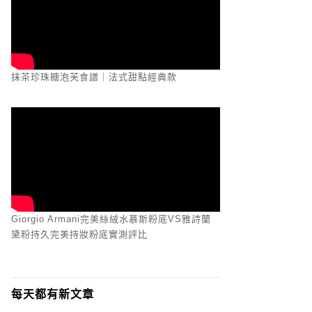
抹茶珍珠糖泡芙食譜｜法式甜點經典款
Giorgio Armani完美絲絨水慕斯粉底VS雅詩蘭
黛粉持久完美持妝粉底實測評比
每天都有新文章