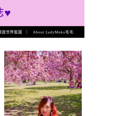
誌♥
環遊世界藍圖
About LadyMoko毛毛
About