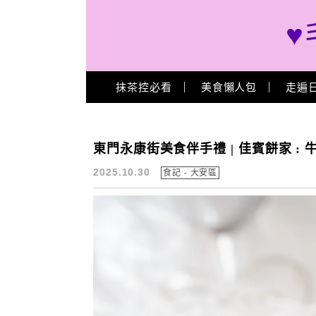
♥
Main Menu
抹茶控必看
美食懶人包
走遍
台北抹茶
東門永康街美食伴手禮 | 佳賓餅家 :
2025.10.30
食記 - 大安區