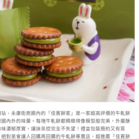
門站、永康街商圈內的「佳賓餅家」是一家超高評價的牛軋餅
服國內外的味蕾。每塊牛軋餅都精緻得像模型般完美，外層酥
口味濃郁厚實，讓抹茶控完全不失望！禮盒包裝簡約又有質
。絕對是會讓人回購再回購的牛軋餅專賣店，超推薦「佳賓餅