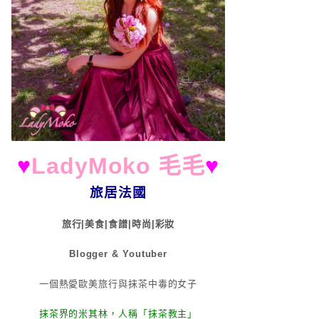
♥
LadyMoko 毛毛
♥
旅居法國
旅行|美食|食譜|時尚|彩妝
Blogger & Youtuber
一個熱愛歐美旅行與抹茶中毒的女子
抹茶界的米其林，人稱「抹茶教主」