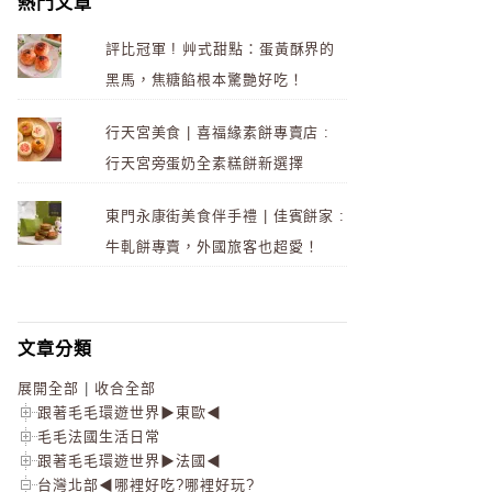
熱門文章
評比冠軍 ! 艸式甜點：蛋黃酥界的
黑馬，焦糖餡根本驚艷好吃！
行天宮美食 | 喜福緣素餅專賣店 :
行天宮旁蛋奶全素糕餅新選擇
東門永康街美食伴手禮 | 佳賓餅家 :
牛軋餅專賣，外國旅客也超愛！
文章分類
展開全部
|
收合全部
跟著毛毛環遊世界▶東歐◀
毛毛法國生活日常
跟著毛毛環遊世界▶法國◀
台灣北部◀哪裡好吃?哪裡好玩?