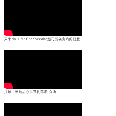
東京No.1 Mr.Cheesecake起司蛋糕食譜簡易版
抹爆！半熟融心抹茶乳酪塔 食譜