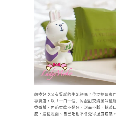
想找好吃又有質感的牛軋餅嗎？位於捷運東
專賣店，以「一口一個」的鹹甜交織風味征
香微鹹、內餡柔軟不黏牙、甜而不膩。抹茶
感，送禮體面、自己吃也不會覺得過度包裝