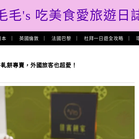
毛毛's 吃美食愛旅遊日
日本
英國倫敦
法國巴黎
杜拜一日遊全攻略
 牛軋餅專賣，外國旅客也超愛！