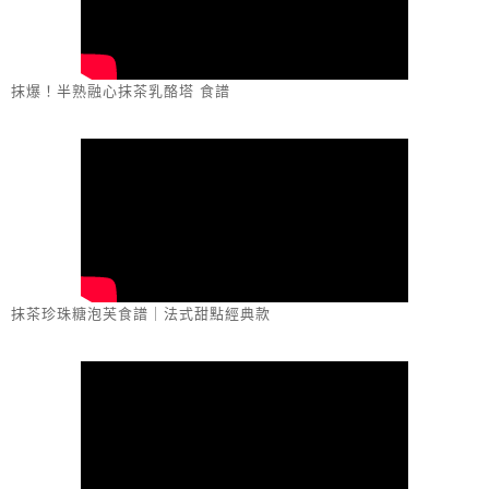
抹爆！半熟融心抹茶乳酪塔 食譜
抹茶珍珠糖泡芙食譜｜法式甜點經典款