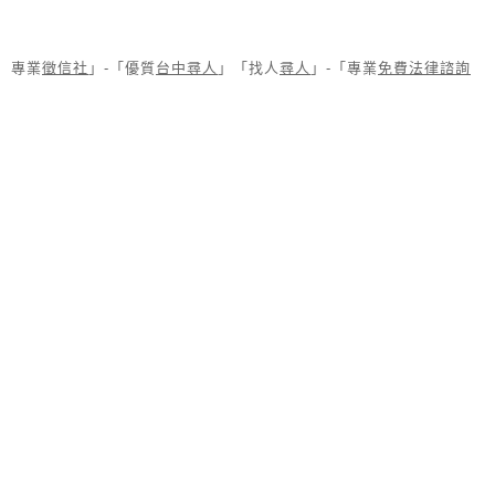
專業
徵信社
」-「優質
台中尋人
」「找人
尋人
」-「專業
免費法律諮詢