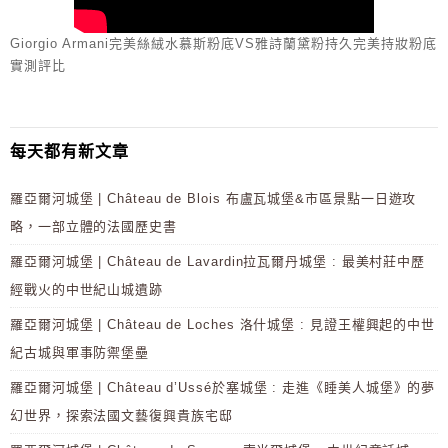
Giorgio Armani完美絲絨水慕斯粉底VS雅詩蘭黛粉持久完美持妝粉底
實測評比
每天都有新文章
羅亞爾河城堡 | Château de Blois 布盧瓦城堡&市區景點一日遊攻
略，一部立體的法國歷史書
羅亞爾河城堡 | Château de Lavardin拉瓦爾丹城堡 : 最美村莊中歷
經戰火的中世紀山城遺跡
羅亞爾河城堡 | Château de Loches 洛什城堡 : 見證王權興起的中世
紀古城與軍事防禦堡壘
羅亞爾河城堡 | Château d’Ussé於塞城堡 : 走進《睡美人城堡》的夢
幻世界，探索法國文藝復興貴族宅邸