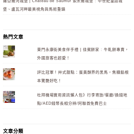
羅亞爾河城堡 | Château de Saumur 索米爾城堡 : 中世紀童話城
堡、盧瓦河畔最美視角與馬術重鎮
熱門文章
東門永康街美食伴手禮 | 佳賓餅家 : 牛軋餅專賣，
外國旅客也超愛！
評比冠軍 ! 艸式甜點：蛋黃酥界的黑馬，焦糖餡根
本驚艷好吃！
杜拜機場實用資訊懶人包》行李寄放/餐廳/換錢地
點/AED錢幣長相分辨/阿聯酋免費巴士
文章分類