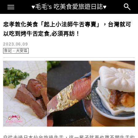
Main Menu
♥毛毛's 吃美食愛旅遊日誌♥
台北牛舌
忠孝敦化美食「起上小法師牛舌專賣」，台灣就可
以吃到烤牛舌定食,必須再訪！
2023.06.09
食記 - 大安區
自從去過日本仙台吃過牛舌，這一輩子就再也離不開牛舌的