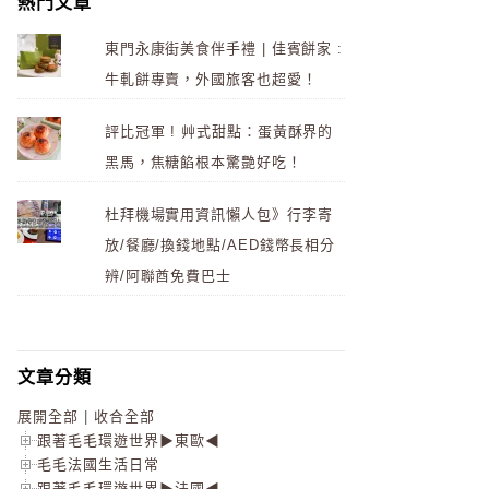
熱門文章
東門永康街美食伴手禮 | 佳賓餅家 :
牛軋餅專賣，外國旅客也超愛！
評比冠軍 ! 艸式甜點：蛋黃酥界的
黑馬，焦糖餡根本驚艷好吃！
杜拜機場實用資訊懶人包》行李寄
放/餐廳/換錢地點/AED錢幣長相分
辨/阿聯酋免費巴士
文章分類
展開全部
|
收合全部
跟著毛毛環遊世界▶東歐◀
毛毛法國生活日常
跟著毛毛環遊世界▶法國◀