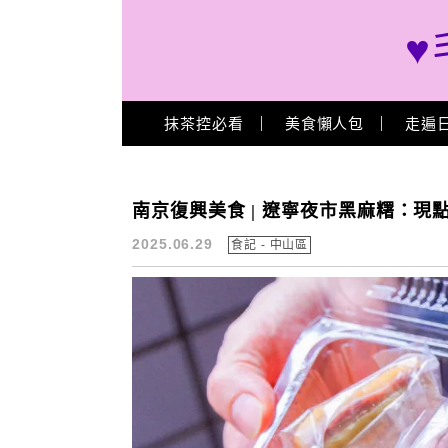
♥
Main Menu
抹茶控必看
美食懶人包
走遍
台北麻糬
南京復興美食 | 遼寧夜市黑麻糬：現
2025.06.29
食記 - 中山區