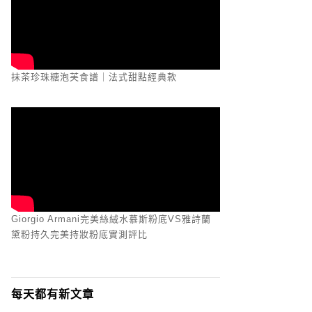
抹茶珍珠糖泡芙食譜｜法式甜點經典款
Giorgio Armani完美絲絨水慕斯粉底VS雅詩蘭
黛粉持久完美持妝粉底實測評比
每天都有新文章