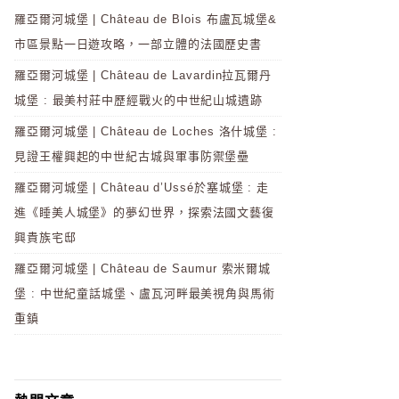
羅亞爾河城堡 | Château de Blois 布盧瓦城堡&
市區景點一日遊攻略，一部立體的法國歷史書
羅亞爾河城堡 | Château de Lavardin拉瓦爾丹
城堡 : 最美村莊中歷經戰火的中世紀山城遺跡
羅亞爾河城堡 | Château de Loches 洛什城堡 :
見證王權興起的中世紀古城與軍事防禦堡壘
羅亞爾河城堡 | Château d’Ussé於塞城堡 : 走
進《睡美人城堡》的夢幻世界，探索法國文藝復
興貴族宅邸
羅亞爾河城堡 | Château de Saumur 索米爾城
堡 : 中世紀童話城堡、盧瓦河畔最美視角與馬術
重鎮