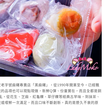
老字號麻糬專賣店「黑麻糬」，從1990年開業至今，已經飄
完的品項也可以現點現做，新鮮Q彈、份量實在，而且全都是銅
撩亂，從花生、芝麻、紅龜粿、草仔粿等經典古早味，到抹茶、
統或嚐鮮一次滿足，而且口味不斷創新，真的是歷久不衰的原