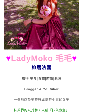
♥
LadyMoko 毛毛
♥
旅居法國
旅行|美食|食譜|時尚|彩妝
Blogger & Youtuber
一個熱愛歐美旅行與抹茶中毒的女子
抹茶界的米其林，人稱「抹茶教主」