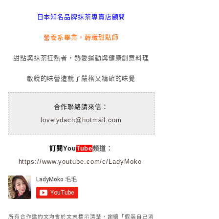
日本知名品牌抹茶專賣店顧問
營養系畢業，轉職甜點師
甜點與抹茶狂熱者，熱愛運動與健康創意料理
敏銳的味蕾造就了嚴格又精確的味覺
合作聯絡請來信：
lovelydach@hotmail.com
訂閱You
Tube
頻道：
https://www.youtube.com/c/LadyMoko
所有合作邀約文均會於文末標示清楚，謝絕「假裝自己消