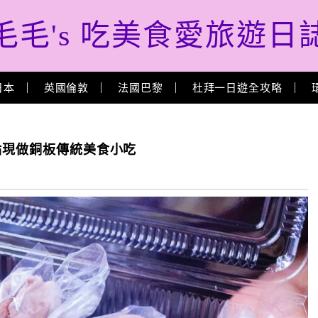
毛毛's 吃美食愛旅遊日
日本
英國倫敦
法國巴黎
杜拜一日遊全攻略
點現做銅板傳統美食小吃