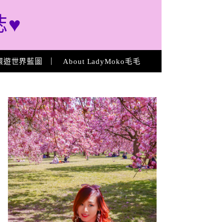
誌♥
環遊世界藍圖
About LadyMoko毛毛
About