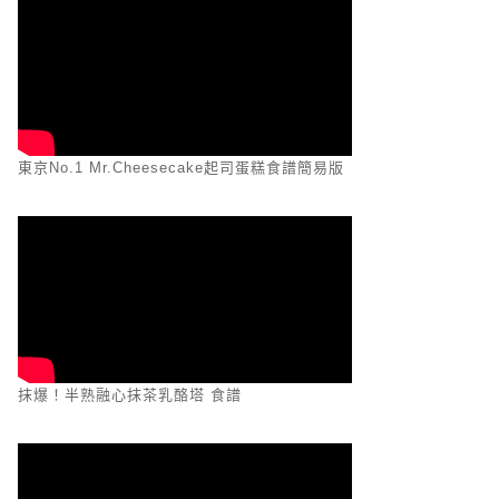
東京No.1 Mr.Cheesecake起司蛋糕食譜簡易版
抹爆！半熟融心抹茶乳酪塔 食譜