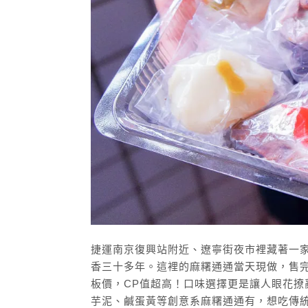
捷運南京復興站附近、遼寧街夜市裡藏著一家
香三十多年。這裡的麻糬通通當天現做，售
板價，CP值超高！口味選擇更是讓人眼花
芋泥、鹹蛋黃等創意系麻糬通通有，想吃傳