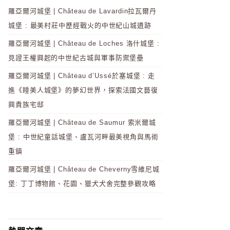
羅亞爾河城堡 | Château de Lavardin拉瓦爾丹
城堡 : 最美村莊中歷經戰火的中世紀山城遺跡
羅亞爾河城堡 | Château de Loches 洛什城堡 :
見證王權興起的中世紀古城與軍事防禦堡壘
羅亞爾河城堡 | Château d’Ussé於塞城堡 : 走
進《睡美人城堡》的夢幻世界，探索法國文藝復
興貴族宅邸
羅亞爾河城堡 | Château de Saumur 索米爾城
堡 : 中世紀童話城堡、盧瓦河畔最美視角與馬術
重鎮
羅亞爾河城堡 | Château de Cheverny雪維尼城
堡: 丁丁博物館、花園、獵犬犬舍完整參觀攻略