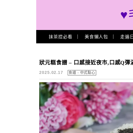
♥
Main Menu
抹茶控必看
美食懶人包
走遍
台灣傳統甜點食譜
狀元糕食譜 – 口感接近夜市,口感Q
2025.02.17
食譜 - 中式點心