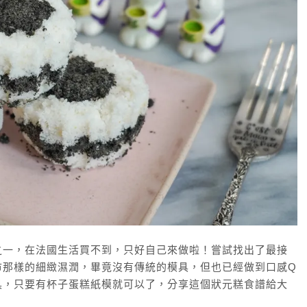
之一，在法國生活買不到，只好自己來做啦！嘗試找出了最接
市那樣的細緻濕潤，畢竟沒有傳統的模具，但也已經做到口感Q
具，只要有杯子蛋糕紙模就可以了，分享這個狀元糕食譜給大