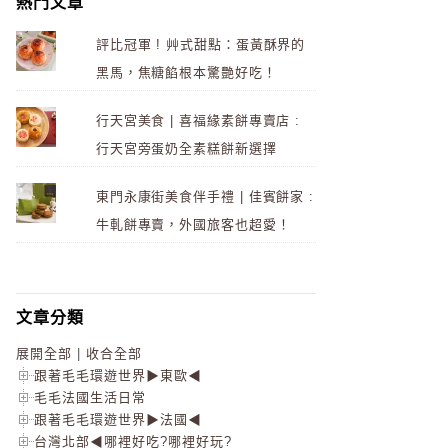
熱門文章
評比冠軍 ! 艸式甜點：蛋黃酥界的
黑馬，焦糖餡根本驚艷好吃！
行天宮美食 | 喜福緣素餅專賣店 :
行天宮旁蛋奶全素糕餅新選擇
東門永康街美食伴手禮 | 佳賓餅家 :
牛軋餅專賣，外國旅客也超愛！
文章分類
展開全部
|
收合全部
跟著毛毛環遊世界▶東歐◀
毛毛法國生活日常
跟著毛毛環遊世界▶法國◀
台灣北部◀哪裡好吃?哪裡好玩?