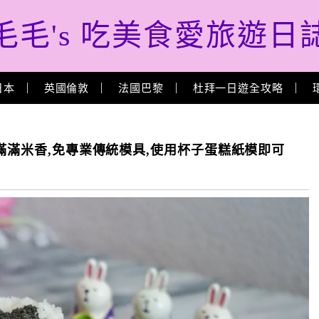
毛毛's 吃美食愛旅遊日
日本
英國倫敦
法國巴黎
杜拜一日遊全攻略
彈滿滿米香,免專業傳統模具,使用杯子蛋糕紙模即可