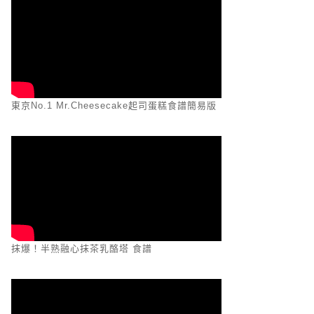
東京No.1 Mr.Cheesecake起司蛋糕食譜簡易版
抹爆！半熟融心抹茶乳酪塔 食譜