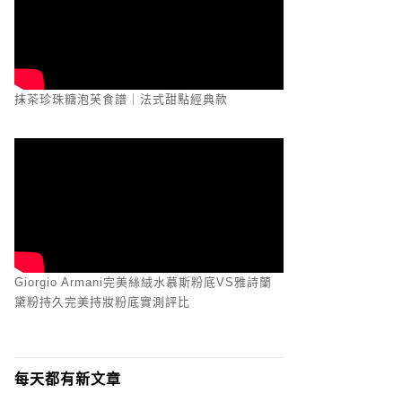
抹茶珍珠糖泡芙食譜｜法式甜點經典款
Giorgio Armani完美絲絨水慕斯粉底VS雅詩蘭
黛粉持久完美持妝粉底實測評比
每天都有新文章