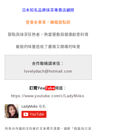
日本知名品牌抹茶專賣店顧問
營養系畢業，轉職甜點師
甜點與抹茶狂熱者，熱愛運動與健康創意料理
敏銳的味蕾造就了嚴格又精確的味覺
合作聯絡請來信：
lovelydach@hotmail.com
訂閱You
Tube
頻道：
https://www.youtube.com/c/LadyMoko
所有合作邀約文均會於文末標示清楚，謝絕「假裝自己消