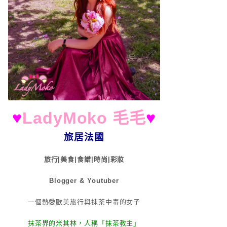
♥
LadyMoko 毛毛
♥
旅居法國
旅行|美食|食譜|時尚|彩妝
Blogger & Youtuber
一個熱愛歐美旅行與抹茶中毒的女子
抹茶界的米其林，人稱「抹茶教主」