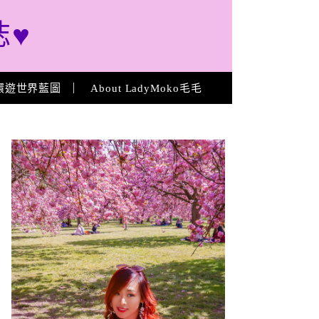
誌♥
環遊世界藍圖
About LadyMoko毛毛
About