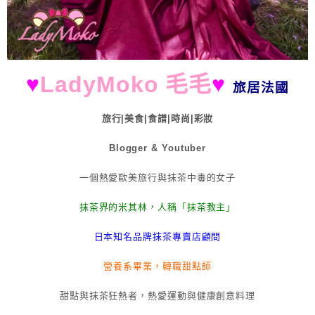
♥
LadyMoko 毛毛
♥
旅居法國
旅行|美食|食譜|時尚|彩妝
Blogger & Youtuber
一個熱愛歐美旅行與抹茶中毒的女子
抹茶界的米其林，人稱「抹茶教主」
日本知名品牌抹茶專賣店顧問
營養系畢業，轉職甜點師
甜點與抹茶狂熱者，熱愛運動與健康創意料理