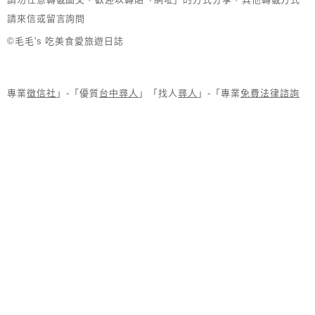
請來信或留言詢問
©毛毛's 吃美食愛旅遊日誌
專業
徵信社
」-「優質
台中尋人
」「找人
尋人
」-「專業
免費法律諮詢