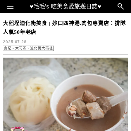
Main Menu
♥毛毛's 吃美食愛旅遊日誌♥
大稻埕包子店
大稻埕迪化街美食 | 妙口四神湯.肉包專賣店：排隊
人氣50年老店
2025.07.28
食記 - 大同區、迪化街大稻埕