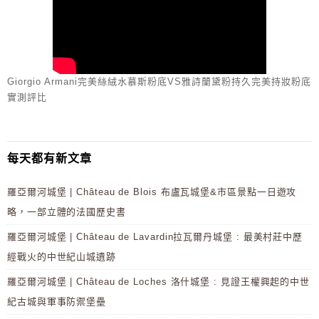
Giorgio Armani完美絲絨水慕斯粉底VS雅詩蘭黛粉持久完美持妝粉底
實測評比
每天都有新文章
羅亞爾河城堡 | Château de Blois 布盧瓦城堡&市區景點一日遊攻
略，一部立體的法國歷史書
羅亞爾河城堡 | Château de Lavardin拉瓦爾丹城堡 : 最美村莊中歷
經戰火的中世紀山城遺跡
羅亞爾河城堡 | Château de Loches 洛什城堡 : 見證王權興起的中世
紀古城與軍事防禦堡壘