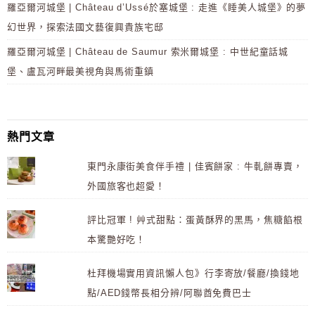
羅亞爾河城堡 | Château d’Ussé於塞城堡 : 走進《睡美人城堡》的夢
幻世界，探索法國文藝復興貴族宅邸
羅亞爾河城堡 | Château de Saumur 索米爾城堡 : 中世紀童話城
堡、盧瓦河畔最美視角與馬術重鎮
熱門文章
東門永康街美食伴手禮 | 佳賓餅家 : 牛軋餅專賣，
外國旅客也超愛！
評比冠軍 ! 艸式甜點：蛋黃酥界的黑馬，焦糖餡根
本驚艷好吃！
杜拜機場實用資訊懶人包》行李寄放/餐廳/換錢地
點/AED錢幣長相分辨/阿聯酋免費巴士