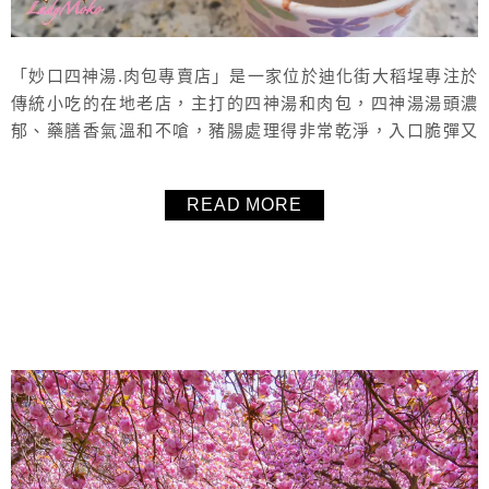
「妙口四神湯.肉包專賣店」是一家位於迪化街大稻埕專注於
傳統小吃的在地老店，主打的四神湯和肉包，四神湯湯頭濃
郁、藥膳香氣溫和不嗆，豬腸處理得非常乾淨，入口脆彈又
沒有腥味，湯頭喝起來溫潤順口，非常溫補。招牌肉包皮薄
鬆軟、內餡飽滿多汁，帶有微微的蔥香與肉香，不會過於油
READ MORE
膩。是來迪化街大稻埕必吃的傳統人氣小吃。
About