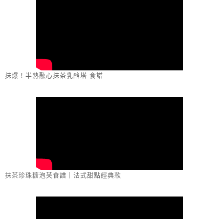
抹爆！半熟融心抹茶乳酪塔 食譜
抹茶珍珠糖泡芙食譜｜法式甜點經典款