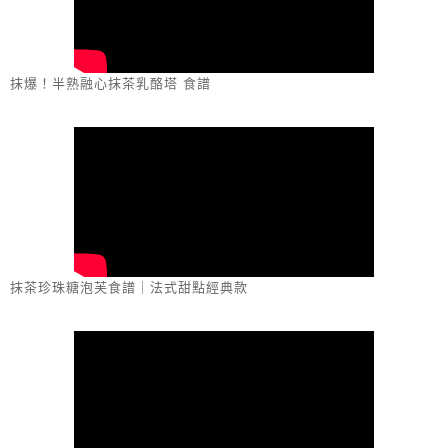
抹爆！半熟融心抹茶乳酪塔 食譜
抹茶珍珠糖泡芙食譜｜法式甜點經典款