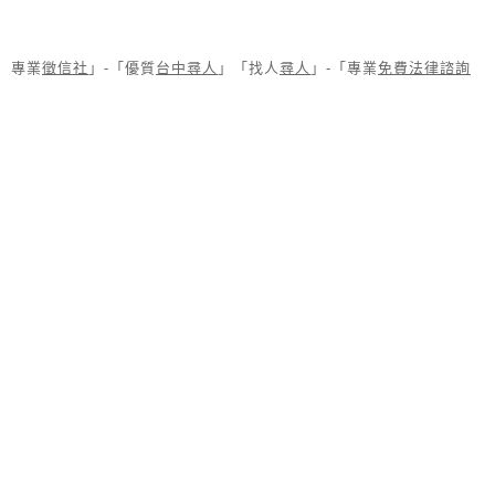
專業
徵信社
」-「優質
台中尋人
」「找人
尋人
」-「專業
免費法律諮詢