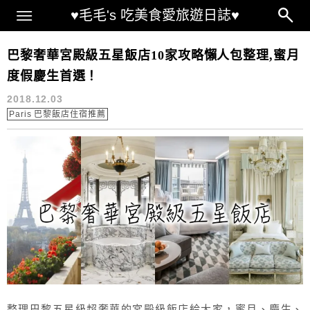
Main Menu
♥毛毛's 吃美食愛旅遊日誌♥
巴黎鐵塔飯店
巴黎奢華宮殿級五星飯店10家攻略懶人包整理,蜜月
度假慶生首選！
2018.12.03
Paris 巴黎飯店住宿推薦
整理巴黎五星級超奢華的宮殿級飯店給大家，蜜月、慶生、