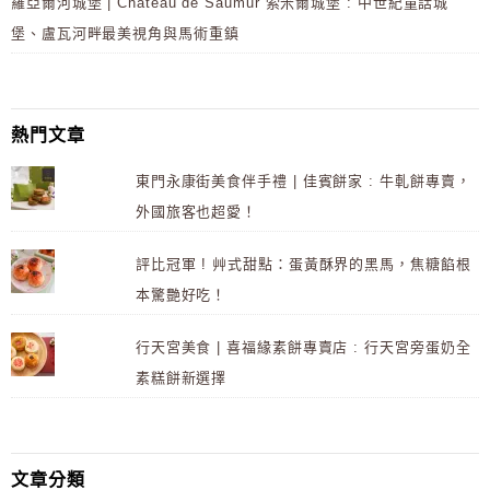
羅亞爾河城堡 | Château de Saumur 索米爾城堡 : 中世紀童話城
堡、盧瓦河畔最美視角與馬術重鎮
熱門文章
東門永康街美食伴手禮 | 佳賓餅家 : 牛軋餅專賣，
外國旅客也超愛！
評比冠軍 ! 艸式甜點：蛋黃酥界的黑馬，焦糖餡根
本驚艷好吃！
行天宮美食 | 喜福緣素餅專賣店 : 行天宮旁蛋奶全
素糕餅新選擇
文章分類