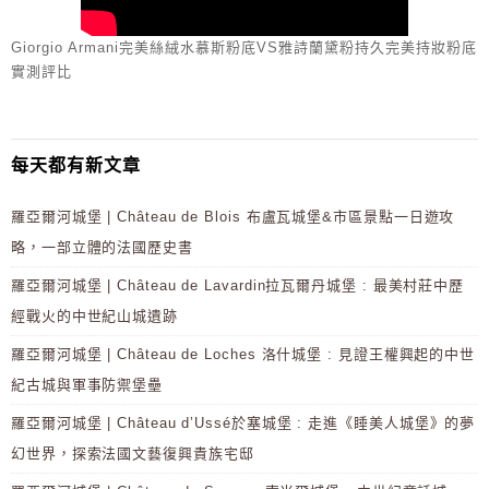
Giorgio Armani完美絲絨水慕斯粉底VS雅詩蘭黛粉持久完美持妝粉底
實測評比
每天都有新文章
羅亞爾河城堡 | Château de Blois 布盧瓦城堡&市區景點一日遊攻
略，一部立體的法國歷史書
羅亞爾河城堡 | Château de Lavardin拉瓦爾丹城堡 : 最美村莊中歷
經戰火的中世紀山城遺跡
羅亞爾河城堡 | Château de Loches 洛什城堡 : 見證王權興起的中世
紀古城與軍事防禦堡壘
羅亞爾河城堡 | Château d’Ussé於塞城堡 : 走進《睡美人城堡》的夢
幻世界，探索法國文藝復興貴族宅邸