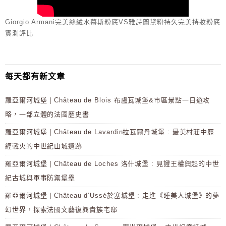
Giorgio Armani完美絲絨水慕斯粉底VS雅詩蘭黛粉持久完美持妝粉底
實測評比
每天都有新文章
羅亞爾河城堡 | Château de Blois 布盧瓦城堡&市區景點一日遊攻
略，一部立體的法國歷史書
羅亞爾河城堡 | Château de Lavardin拉瓦爾丹城堡 : 最美村莊中歷
經戰火的中世紀山城遺跡
羅亞爾河城堡 | Château de Loches 洛什城堡 : 見證王權興起的中世
紀古城與軍事防禦堡壘
羅亞爾河城堡 | Château d’Ussé於塞城堡 : 走進《睡美人城堡》的夢
幻世界，探索法國文藝復興貴族宅邸