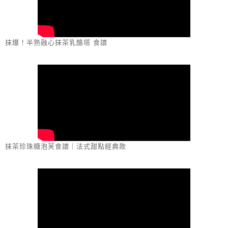
抹爆！半熟融心抹茶乳酪塔 食譜
抹茶珍珠糖泡芙食譜｜法式甜點經典款