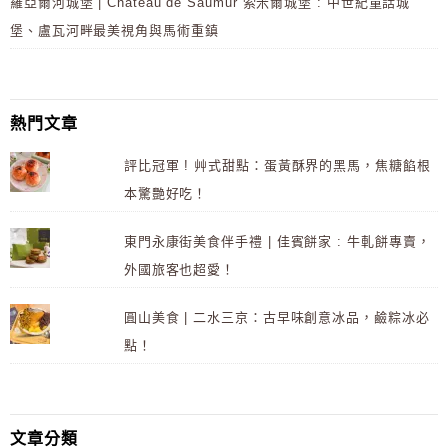
羅亞爾河城堡 | Château de Saumur 索米爾城堡 : 中世紀童話城
堡、盧瓦河畔最美視角與馬術重鎮
熱門文章
評比冠軍 ! 艸式甜點：蛋黃酥界的黑馬，焦糖餡根
本驚艷好吃！
東門永康街美食伴手禮 | 佳賓餅家 : 牛軋餅專賣，
外國旅客也超愛！
圓山美食 | 二水三京：古早味創意冰品，鹼粽冰必
點！
文章分類