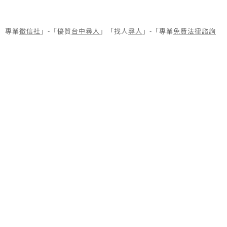
專業
徵信社
」-「優質
台中尋人
」「找人
尋人
」-「專業
免費法律諮詢