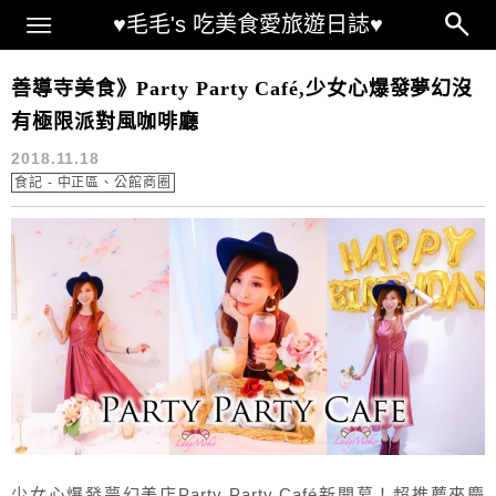
Main Menu
♥毛毛's 吃美食愛旅遊日誌♥
慶生餐廳
善導寺美食》Party Party Café,少女心爆發夢幻沒
有極限派對風咖啡廳
2018.11.18
食記 - 中正區、公館商圈
少女心爆發夢幻美店Party Party Café新開幕！超推薦來慶