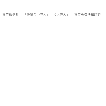
專業
徵信社
」-「優質
台中尋人
」「找人
尋人
」-「專業
免費法律諮詢