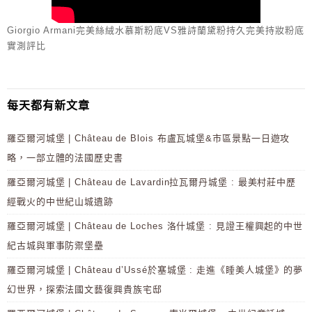
Giorgio Armani完美絲絨水慕斯粉底VS雅詩蘭黛粉持久完美持妝粉底
實測評比
每天都有新文章
羅亞爾河城堡 | Château de Blois 布盧瓦城堡&市區景點一日遊攻
略，一部立體的法國歷史書
羅亞爾河城堡 | Château de Lavardin拉瓦爾丹城堡 : 最美村莊中歷
經戰火的中世紀山城遺跡
羅亞爾河城堡 | Château de Loches 洛什城堡 : 見證王權興起的中世
紀古城與軍事防禦堡壘
羅亞爾河城堡 | Château d’Ussé於塞城堡 : 走進《睡美人城堡》的夢
幻世界，探索法國文藝復興貴族宅邸