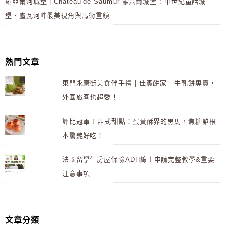
羅亞爾河城堡 | Château de Saumur 索米爾城堡 : 中世紀童話城
堡、盧瓦河畔最美視角與馬術重鎮
熱門文章
東門永康街美食伴手禮 | 佳賓餅家 : 牛軋餅專賣，
外國旅客也超愛！
評比冠軍 ! 艸式甜點：蛋黃酥界的黑馬，焦糖餡根
本驚艷好吃！
法國留學生房屋保險ADH線上申請完整教學&重要
注意事項
文章分類