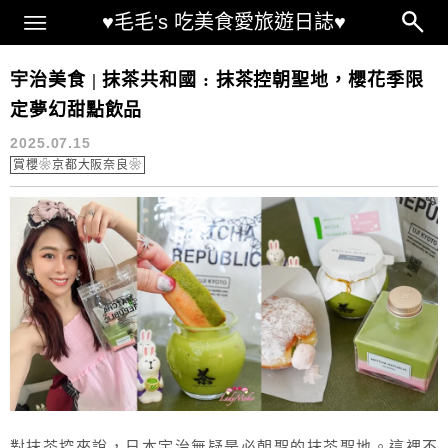
Main Menu
♥毛毛's 吃美食愛旅遊日誌♥
抹茶共和国 メニュー
宇治美食 | 抹茶共和國 : 抹茶控朝聖地，櫻花季限
定夢幻甜點飲品
2025.07.15
賞櫻❀京都大阪奈良❀
對抹茶控來說，日本宇治無疑是必朝聖的抹茶聖地。這裡不