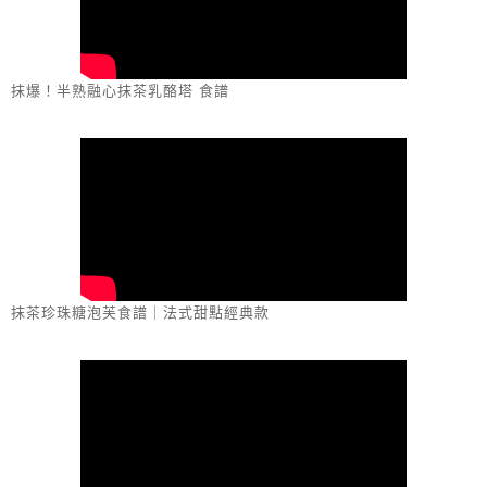
抹爆！半熟融心抹茶乳酪塔 食譜
抹茶珍珠糖泡芙食譜｜法式甜點經典款