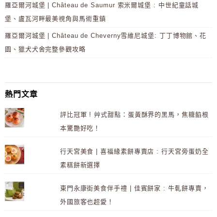
羅亞爾河城堡 | Château de Saumur 索米爾城堡 : 中世紀童話城
堡、盧瓦河畔最美視角與馬術重鎮
羅亞爾河城堡 | Château de Cheverny雪維尼城堡: 丁丁博物館、花
園、獵犬犬舍完整參觀攻略
熱門文章
評比冠軍 ! 艸式甜點：蛋黃酥界的黑馬，焦糖餡根
本驚艷好吃！
行天宮美食 | 喜福緣素餅專賣店 : 行天宮旁蛋奶全
素糕餅新選擇
東門永康街美食伴手禮 | 佳賓餅家 : 牛軋餅專賣，
外國旅客也超愛！