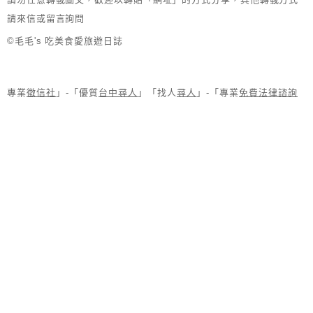
請來信或留言詢問
©毛毛's 吃美食愛旅遊日誌
專業
徵信社
」-「優質
台中尋人
」「找人
尋人
」-「專業
免費法律諮詢