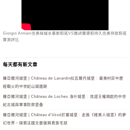
Giorgio Armani完美絲絨水慕斯粉底VS雅詩蘭黛粉持久完美持妝粉底
實測評比
每天都有新文章
羅亞爾河城堡 | Château de Lavardin拉瓦爾丹城堡 : 最美村莊中歷
經戰火的中世紀山城遺跡
羅亞爾河城堡 | Château de Loches 洛什城堡 : 見證王權興起的中世
紀古城與軍事防禦堡壘
羅亞爾河城堡 | Château d’Ussé於塞城堡 : 走進《睡美人城堡》的夢
幻世界，探索法國文藝復興貴族宅邸