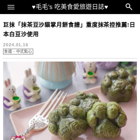
Main Menu
♥毛毛's 吃美食愛旅遊日誌♥
抹茶月餅 食譜
巨抹「抹茶豆沙貓掌月餅食譜」重度抹茶控推薦!日
本白豆沙使用
2024.01.16
食譜 - 中式點心