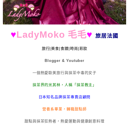
♥
LadyMoko 毛毛
♥
旅居法國
旅行|美食|食譜|時尚|彩妝
Blogger & Youtuber
一個熱愛歐美旅行與抹茶中毒的女子
抹茶界的米其林，人稱「抹茶教主」
日本知名品牌抹茶專賣店顧問
營養系畢業，轉職甜點師
甜點與抹茶狂熱者，熱愛運動與健康創意料理