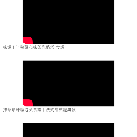
抹爆！半熟融心抹茶乳酪塔 食譜
抹茶珍珠糖泡芙食譜｜法式甜點經典款