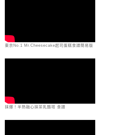
東京No.1 Mr.Cheesecake起司蛋糕食譜簡易版
抹爆！半熟融心抹茶乳酪塔 食譜