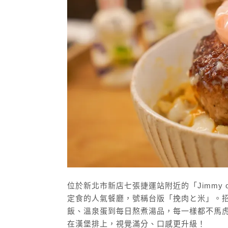
位於新北市新店七張捷運站附近的「Jimmy o
定食的人氣餐廳，號稱台版「挽肉と米」。
飯、溫泉蛋到每日熬煮湯品，每一樣都不馬
在漢堡排上，視覺滿分、口感更升級！