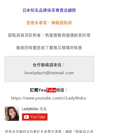
日本知名品牌抹茶專賣店顧問
營養系畢業，轉職甜點師
甜點與抹茶狂熱者，熱愛運動與健康創意料理
敏銳的味蕾造就了嚴格又精確的味覺
合作聯絡請來信：
lovelydach@hotmail.com
訂閱You
Tube
頻道：
https://www.youtube.com/c/LadyMoko
所有合作邀約文均會於文末標示清楚，謝絕「假裝自己消