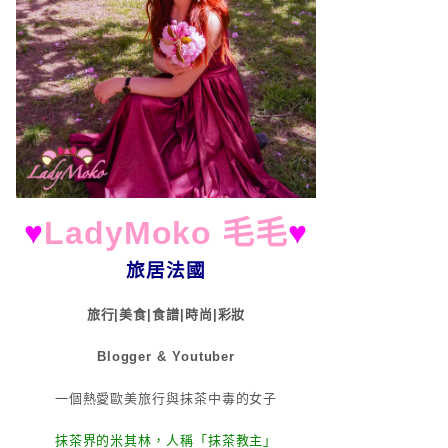
♥
LadyMoko 毛毛
♥
旅居法國
旅行|美食|食譜|時尚|彩妝
Blogger & Youtuber
一個熱愛歐美旅行與抹茶中毒的女子
抹茶界的米其林，人稱「抹茶教主」