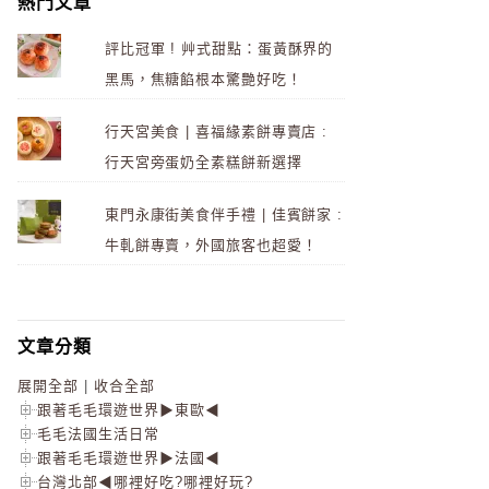
熱門文章
評比冠軍 ! 艸式甜點：蛋黃酥界的
黑馬，焦糖餡根本驚艷好吃！
行天宮美食 | 喜福緣素餅專賣店 :
行天宮旁蛋奶全素糕餅新選擇
東門永康街美食伴手禮 | 佳賓餅家 :
牛軋餅專賣，外國旅客也超愛！
文章分類
展開全部
|
收合全部
跟著毛毛環遊世界▶東歐◀
毛毛法國生活日常
跟著毛毛環遊世界▶法國◀
台灣北部◀哪裡好吃?哪裡好玩?