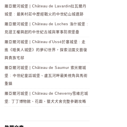
羅亞爾河城堡 | Château de Lavardin拉瓦爾丹
城堡 : 最美村莊中歷經戰火的中世紀山城遺跡
羅亞爾河城堡 | Château de Loches 洛什城堡 :
見證王權興起的中世紀古城與軍事防禦堡壘
羅亞爾河城堡 | Château d’Ussé於塞城堡 : 走
進《睡美人城堡》的夢幻世界，探索法國文藝復
興貴族宅邸
羅亞爾河城堡 | Château de Saumur 索米爾城
堡 : 中世紀童話城堡、盧瓦河畔最美視角與馬術
重鎮
羅亞爾河城堡 | Château de Cheverny雪維尼城
堡: 丁丁博物館、花園、獵犬犬舍完整參觀攻略