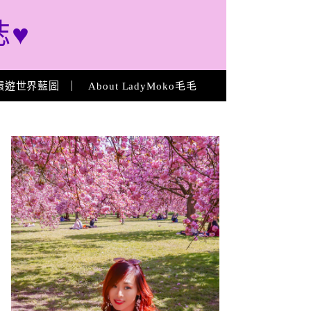
誌♥
環遊世界藍圖
About LadyMoko毛毛
About