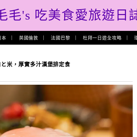
毛毛's 吃美食愛旅遊日
日本
英國倫敦
法國巴黎
杜拜一日遊全攻略
挽肉と米，厚實多汁漢堡排定食