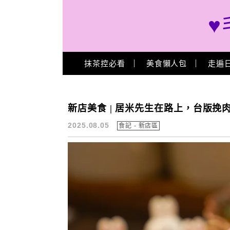
♥
Main Menu
抹茶控必看
美食懶人包
走遍
捷運七張美食
新店美食 | 居米先生在路上，台版
2025.08.05
食記 - 新店區