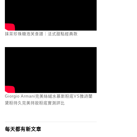
抹茶珍珠糖泡芙食譜｜法式甜點經典款
Giorgio Armani完美絲絨水慕斯粉底VS雅詩蘭
黛粉持久完美持妝粉底實測評比
每天都有新文章