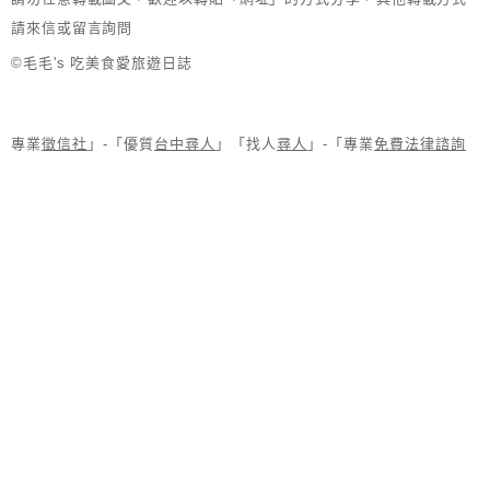
請來信或留言詢問
©毛毛's 吃美食愛旅遊日誌
專業
徵信社
」-「優質
台中尋人
」「找人
尋人
」-「專業
免費法律諮詢