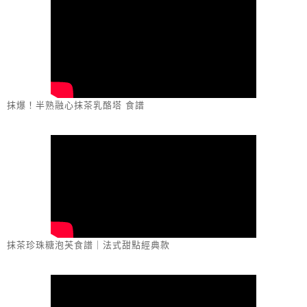
抹爆！半熟融心抹茶乳酪塔 食譜
抹茶珍珠糖泡芙食譜｜法式甜點經典款