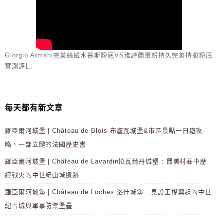
Giorgio Armani完美絲絨水慕斯粉底VS雅詩蘭黛粉持久完美持妝粉底
實測評比
每天都有新文章
羅亞爾河城堡 | Château de Blois 布盧瓦城堡&市區景點一日遊攻
略，一部立體的法國歷史書
羅亞爾河城堡 | Château de Lavardin拉瓦爾丹城堡 : 最美村莊中歷
經戰火的中世紀山城遺跡
羅亞爾河城堡 | Château de Loches 洛什城堡 : 見證王權興起的中世
紀古城與軍事防禦堡壘