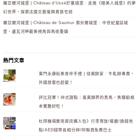
羅亞爾河城堡 | Château d’Ussé於塞城堡 : 走進《睡美人城堡》的夢
幻世界，探索法國文藝復興貴族宅邸
羅亞爾河城堡 | Château de Saumur 索米爾城堡 : 中世紀童話城
堡、盧瓦河畔最美視角與馬術重鎮
熱門文章
東門永康街美食伴手禮 | 佳賓餅家 : 牛軋餅專賣，
外國旅客也超愛！
評比冠軍 ! 艸式甜點：蛋黃酥界的黑馬，焦糖餡根
本驚艷好吃！
杜拜機場實用資訊懶人包》行李寄放/餐廳/換錢地
點/AED錢幣長相分辨/阿聯酋免費巴士