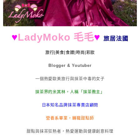
♥
LadyMoko 毛毛
♥
旅居法國
旅行|美食|食譜|時尚|彩妝
Blogger & Youtuber
一個熱愛歐美旅行與抹茶中毒的女子
抹茶界的米其林，人稱「抹茶教主」
日本知名品牌抹茶專賣店顧問
營養系畢業，轉職甜點師
甜點與抹茶狂熱者，熱愛運動與健康創意料理