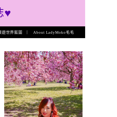
誌♥
環遊世界藍圖
About LadyMoko毛毛
About