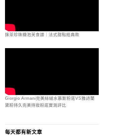
抹茶珍珠糖泡芙食譜｜法式甜點經典款
Giorgio Armani完美絲絨水慕斯粉底VS雅詩蘭
黛粉持久完美持妝粉底實測評比
每天都有新文章