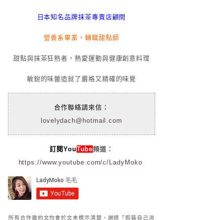
日本知名品牌抹茶專賣店顧問
營養系畢業，轉職甜點師
甜點與抹茶狂熱者，熱愛運動與健康創意料理
敏銳的味蕾造就了嚴格又精確的味覺
合作聯絡請來信：
lovelydach@hotmail.com
訂閱You
Tube
頻道：
https://www.youtube.com/c/LadyMoko
所有合作邀約文均會於文末標示清楚，謝絕「假裝自己消