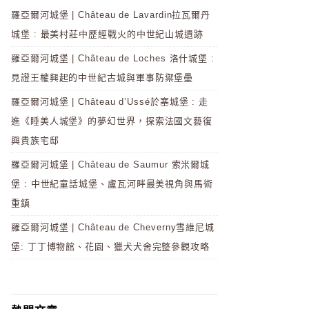
羅亞爾河城堡 | Château de Lavardin拉瓦爾丹
城堡 : 最美村莊中歷經戰火的中世紀山城遺跡
羅亞爾河城堡 | Château de Loches 洛什城堡 :
見證王權興起的中世紀古城與軍事防禦堡壘
羅亞爾河城堡 | Château d’Ussé於塞城堡 : 走
進《睡美人城堡》的夢幻世界，探索法國文藝復
興貴族宅邸
羅亞爾河城堡 | Château de Saumur 索米爾城
堡 : 中世紀童話城堡、盧瓦河畔最美視角與馬術
重鎮
羅亞爾河城堡 | Château de Cheverny雪維尼城
堡: 丁丁博物館、花園、獵犬犬舍完整參觀攻略