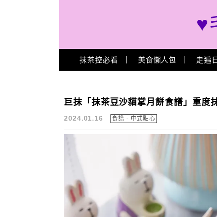
♥
Main Menu
抹茶控必看
美食懶人包
走遍
月餅 作法
巨抹「抹茶豆沙貓掌月餅食譜」重度抹
2024.01.16
食譜 - 中式點心