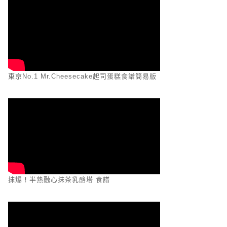
東京No.1 Mr.Cheesecake起司蛋糕食譜簡易版
抹爆！半熟融心抹茶乳酪塔 食譜