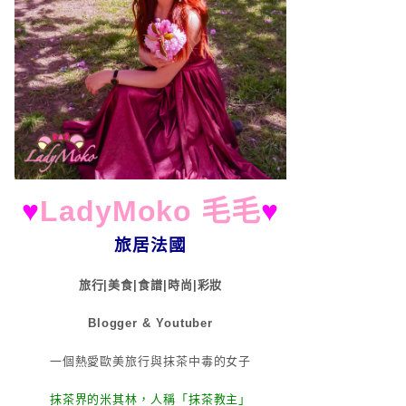
♥
LadyMoko 毛毛
♥
旅居法國
旅行|美食|食譜|時尚|彩妝
Blogger & Youtuber
一個熱愛歐美旅行與抹茶中毒的女子
抹茶界的米其林，人稱「抹茶教主」