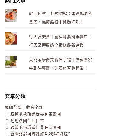
熱門文章
評比冠軍 ! 艸式甜點：蛋黃酥界的
黑馬，焦糖餡根本驚艷好吃！
行天宮美食 | 喜福緣素餅專賣店 :
行天宮旁蛋奶全素糕餅新選擇
東門永康街美食伴手禮 | 佳賓餅家 :
牛軋餅專賣，外國旅客也超愛！
文章分類
展開全部
|
收合全部
跟著毛毛環遊世界▶東歐◀
毛毛法國生活日常
跟著毛毛環遊世界▶法國◀
台灣北部◀哪裡好吃?哪裡好玩?