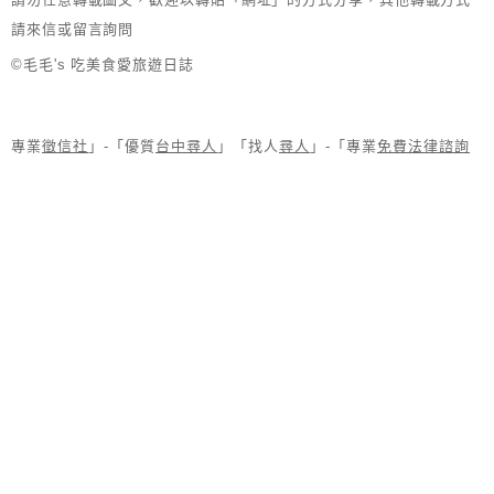
請來信或留言詢問
©毛毛's 吃美食愛旅遊日誌
專業
徵信社
」-「優質
台中尋人
」「找人
尋人
」-「專業
免費法律諮詢