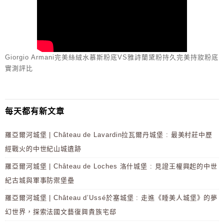
Giorgio Armani完美絲絨水慕斯粉底VS雅詩蘭黛粉持久完美持妝粉底
實測評比
每天都有新文章
羅亞爾河城堡 | Château de Lavardin拉瓦爾丹城堡 : 最美村莊中歷
經戰火的中世紀山城遺跡
羅亞爾河城堡 | Château de Loches 洛什城堡 : 見證王權興起的中世
紀古城與軍事防禦堡壘
羅亞爾河城堡 | Château d’Ussé於塞城堡 : 走進《睡美人城堡》的夢
幻世界，探索法國文藝復興貴族宅邸