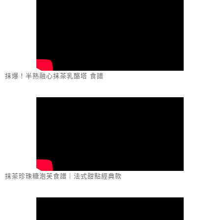
抹爆！半熟融心抹茶乳酪塔 食譜
抹茶珍珠糖泡芙食譜｜法式甜點經典款