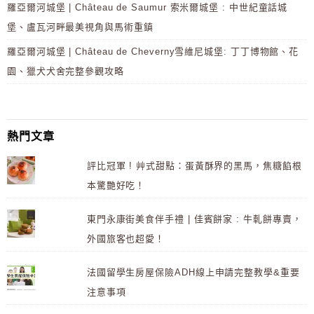
羅亞爾河城堡 | Château de Saumur 索米爾城堡 : 中世紀童話城
堡、盧瓦河畔最美視角與馬術重鎮
羅亞爾河城堡 | Château de Cheverny雪維尼城堡: 丁丁博物館、花
園、獵犬犬舍完整參觀攻略
熱門文章
評比冠軍 ! 艸式甜點：蛋黃酥界的黑馬，焦糖餡根
本驚艷好吃！
東門永康街美食伴手禮 | 佳賓餅家 : 牛軋餅專賣，
外國旅客也超愛！
法國留學生房屋保險ADH線上申請完整教學&重要
注意事項