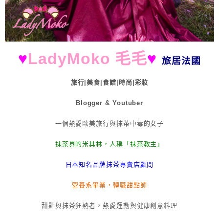
♥
LadyMoko 毛毛
♥
旅居法國
旅行|美食|食譜|時尚|彩妝
Blogger & Youtuber
一個熱愛歐美旅行與抹茶中毒的女子
抹茶界的米其林，人稱「抹茶教主」
日本知名品牌抹茶專賣店顧問
營養系畢業，轉職甜點師
甜點與抹茶狂熱者，熱愛運動與健康創意料理