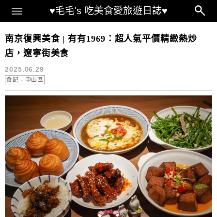
Main Menu
♥毛毛's 吃美食愛旅遊日誌♥
有有1969菜單
南京復興美食 | 有有1969：超人氣平價精緻熱炒
店，遼寧街美食
2025.06.29
食記 - 中山區