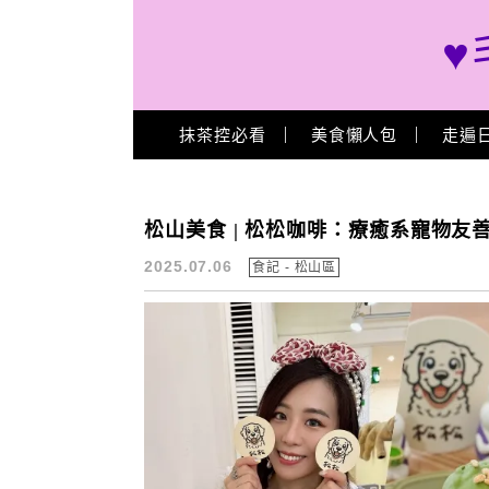
♥
Main Menu
抹茶控必看
美食懶人包
走遍
松松咖啡 菜單
松山美食 | 松松咖啡：療癒系寵物
2025.07.06
食記 - 松山區