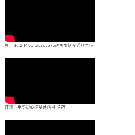
東京No.1 Mr.Cheesecake起司蛋糕食譜簡易版
抹爆！半熟融心抹茶乳酪塔 食譜