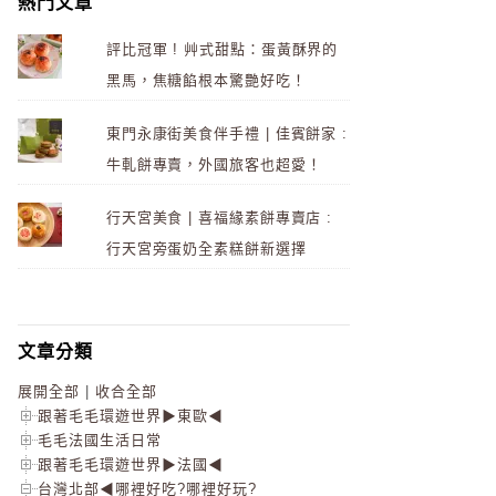
熱門文章
評比冠軍 ! 艸式甜點：蛋黃酥界的
黑馬，焦糖餡根本驚艷好吃！
東門永康街美食伴手禮 | 佳賓餅家 :
牛軋餅專賣，外國旅客也超愛！
行天宮美食 | 喜福緣素餅專賣店 :
行天宮旁蛋奶全素糕餅新選擇
文章分類
展開全部
|
收合全部
跟著毛毛環遊世界▶東歐◀
毛毛法國生活日常
跟著毛毛環遊世界▶法國◀
台灣北部◀哪裡好吃?哪裡好玩?