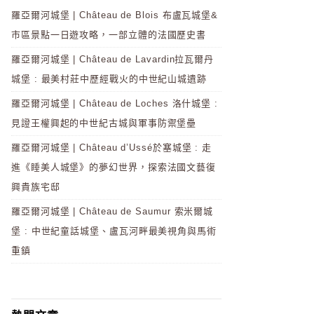
羅亞爾河城堡 | Château de Blois 布盧瓦城堡&
市區景點一日遊攻略，一部立體的法國歷史書
羅亞爾河城堡 | Château de Lavardin拉瓦爾丹
城堡 : 最美村莊中歷經戰火的中世紀山城遺跡
羅亞爾河城堡 | Château de Loches 洛什城堡 :
見證王權興起的中世紀古城與軍事防禦堡壘
羅亞爾河城堡 | Château d’Ussé於塞城堡 : 走
進《睡美人城堡》的夢幻世界，探索法國文藝復
興貴族宅邸
羅亞爾河城堡 | Château de Saumur 索米爾城
堡 : 中世紀童話城堡、盧瓦河畔最美視角與馬術
重鎮