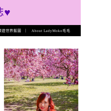
誌♥
環遊世界藍圖
About LadyMoko毛毛
About