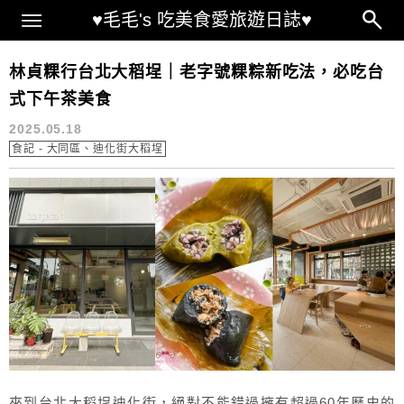
Main Menu
♥毛毛's 吃美食愛旅遊日誌♥
林貞粿行菜單
林貞粿行台北大稻埕｜老字號粿粽新吃法，必吃台
式下午茶美食
2025.05.18
食記 - 大同區、迪化街大稻埕
來到台北大稻埕迪化街，絕對不能錯過擁有超過60年歷史的