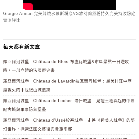
Giorgio Armani完美絲絨水慕斯粉底VS雅詩蘭黛粉持久完美持妝粉底
實測評比
每天都有新文章
羅亞爾河城堡 | Château de Blois 布盧瓦城堡&市區景點一日遊攻
略，一部立體的法國歷史書
羅亞爾河城堡 | Château de Lavardin拉瓦爾丹城堡 : 最美村莊中歷
經戰火的中世紀山城遺跡
羅亞爾河城堡 | Château de Loches 洛什城堡 : 見證王權興起的中世
紀古城與軍事防禦堡壘
羅亞爾河城堡 | Château d’Ussé於塞城堡 : 走進《睡美人城堡》的夢
幻世界，探索法國文藝復興貴族宅邸