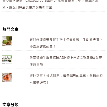
羅亞爾河城堡 | Château de Saumur 索米爾城堡 : 中世紀童話城
堡、盧瓦河畔最美視角與馬術重鎮
熱門文章
東門永康街美食伴手禮 | 佳賓餅家 : 牛軋餅專賣，
外國旅客也超愛！
法國留學生房屋保險ADH線上申請完整教學&重要
注意事項
評比冠軍 ! 艸式甜點：蛋黃酥界的黑馬，焦糖餡根
本驚艷好吃！
文章分類