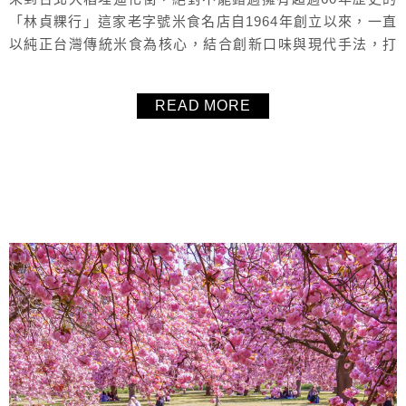
「林貞粿行」這家老字號米食名店自1964年創立以來，一直
以純正台灣傳統米食為核心，結合創新口味與現代手法，打
造出蘿蔔糕、芋頭糕、年糕、芋頭巧與粿粽等多款人氣商
品。更於捷運大橋頭站旁開設首間「台式下午茶概念店」，
READ MORE
將經典米食轉化為輕盈甜點與鹹香點心，提供消費者現場購
買或現點現享的全新用餐體驗。不論是喜歡傳統古早味，還
是想試試蘿蔔糕新風味，「林貞粿行...
About