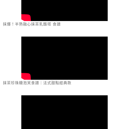
抹爆！半熟融心抹茶乳酪塔 食譜
抹茶珍珠糖泡芙食譜｜法式甜點經典款