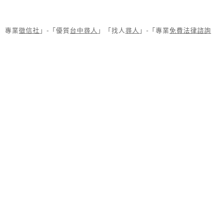
專業
徵信社
」-「優質
台中尋人
」「找人
尋人
」-「專業
免費法律諮詢