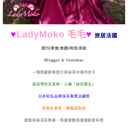
♥
LadyMoko 毛毛
♥
旅居法國
旅行|美食|食譜|時尚|彩妝
Blogger & Youtuber
一個熱愛歐美旅行與抹茶中毒的女子
抹茶界的米其林，人稱「抹茶教主」
日本知名品牌抹茶專賣店顧問
營養系畢業，轉職甜點師
甜點與抹茶狂熱者，熱愛運動與健康創意料理