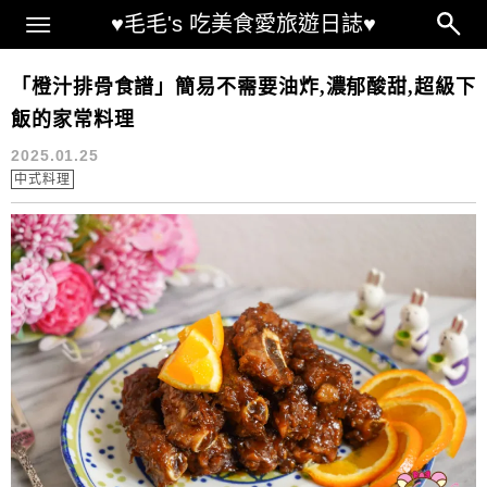
Main Menu
♥毛毛's 吃美食愛旅遊日誌♥
橙汁排骨 作法
「橙汁排骨食譜」簡易不需要油炸,濃郁酸甜,超級下
飯的家常料理
2025.01.25
中式料理