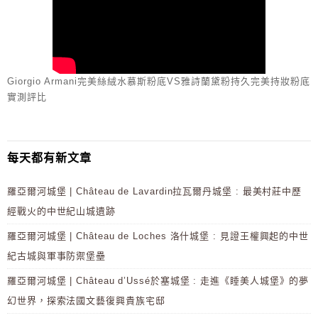
Giorgio Armani完美絲絨水慕斯粉底VS雅詩蘭黛粉持久完美持妝粉底
實測評比
每天都有新文章
羅亞爾河城堡 | Château de Lavardin拉瓦爾丹城堡 : 最美村莊中歷
經戰火的中世紀山城遺跡
羅亞爾河城堡 | Château de Loches 洛什城堡 : 見證王權興起的中世
紀古城與軍事防禦堡壘
羅亞爾河城堡 | Château d’Ussé於塞城堡 : 走進《睡美人城堡》的夢
幻世界，探索法國文藝復興貴族宅邸