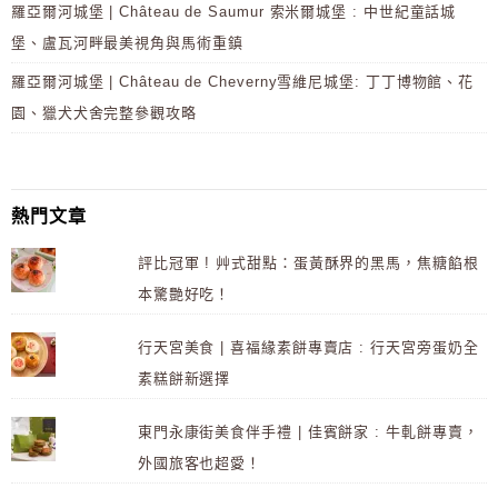
羅亞爾河城堡 | Château de Saumur 索米爾城堡 : 中世紀童話城
堡、盧瓦河畔最美視角與馬術重鎮
羅亞爾河城堡 | Château de Cheverny雪維尼城堡: 丁丁博物館、花
園、獵犬犬舍完整參觀攻略
熱門文章
評比冠軍 ! 艸式甜點：蛋黃酥界的黑馬，焦糖餡根
本驚艷好吃！
行天宮美食 | 喜福緣素餅專賣店 : 行天宮旁蛋奶全
素糕餅新選擇
東門永康街美食伴手禮 | 佳賓餅家 : 牛軋餅專賣，
外國旅客也超愛！