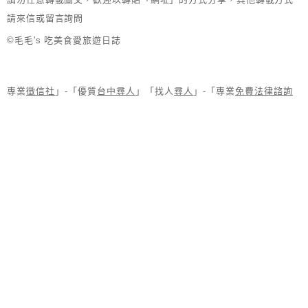
請來信或留言詢問
©毛毛's 吃美食愛旅遊日誌
專業
徵信社
」-「優質
台中尋人
」「找人
尋人
」-「專業
免費法律諮詢