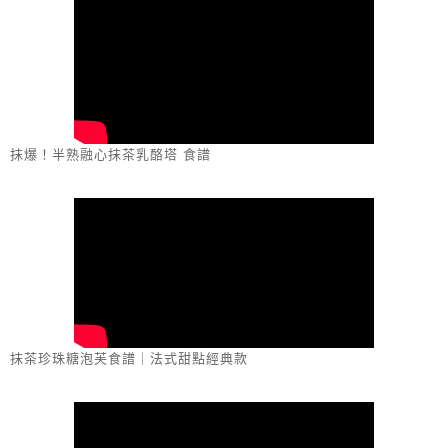
抹爆！半熟融心抹茶乳酪塔 食譜
抹茶珍珠糖泡芙食譜｜法式甜點經典款