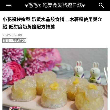
Main Menu
♥毛毛's 吃美食愛旅遊日誌♥
水晶皮甜點
小花福袋造型 奶黃水晶餃食譜 – 木薯粉使用與介
紹,低甜度奶黃餡配方推薦
2025.02.09
食譜 - 中式點心