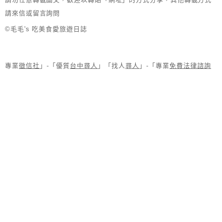
請來信或留言詢問
©毛毛's 吃美食愛旅遊日誌
專業
徵信社
」-「優質
台中尋人
」「找人
尋人
」-「專業
免費法律諮詢