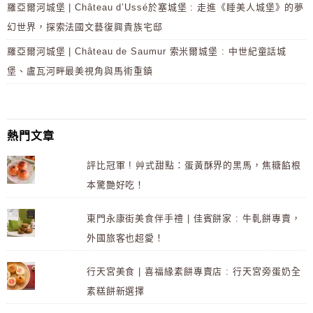
羅亞爾河城堡 | Château d’Ussé於塞城堡 : 走進《睡美人城堡》的夢
幻世界，探索法國文藝復興貴族宅邸
羅亞爾河城堡 | Château de Saumur 索米爾城堡 : 中世紀童話城
堡、盧瓦河畔最美視角與馬術重鎮
熱門文章
評比冠軍 ! 艸式甜點：蛋黃酥界的黑馬，焦糖餡根
本驚艷好吃！
東門永康街美食伴手禮 | 佳賓餅家 : 牛軋餅專賣，
外國旅客也超愛！
行天宮美食 | 喜福緣素餅專賣店 : 行天宮旁蛋奶全
素糕餅新選擇