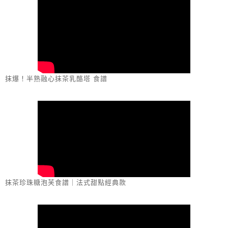
抹爆！半熟融心抹茶乳酪塔 食譜
抹茶珍珠糖泡芙食譜｜法式甜點經典款