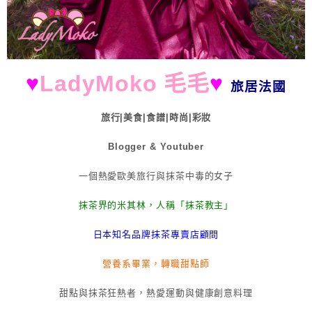
♥
LadyMoko 毛毛
♥
旅居法國
旅行|美食|食譜|時尚|彩妝
Blogger & Youtuber
一個熱愛歐美旅行與抹茶中毒的女子
抹茶界的米其林，人稱「抹茶教主」
日本知名品牌抹茶專賣店顧問
營養系畢業，轉職甜點師
甜點與抹茶狂熱者，熱愛運動與健康創意料理