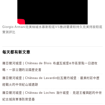
Giorgio Armani完美絲絨水慕斯粉底VS雅詩蘭黛粉持久完美持妝粉底
實測評比
每天都有新文章
羅亞爾河城堡 | Château de Blois 布盧瓦城堡&市區景點一日遊攻
略，一部立體的法國歷史書
羅亞爾河城堡 | Château de Lavardin拉瓦爾丹城堡 : 最美村莊中歷
經戰火的中世紀山城遺跡
羅亞爾河城堡 | Château de Loches 洛什城堡 : 見證王權興起的中世
紀古城與軍事防禦堡壘