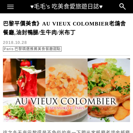
Main Menu
♥毛毛's 吃美食愛旅遊日誌♥
油封鴨腿
巴黎平價美食》AU VIEUX COLOMBIER老鴿舍
餐廳,油封鴨腿/生牛肉/米布丁
2018.10.28
Paris 巴黎精選推薦美食餐廳甜點
這次冬天來巴黎還是不免俗的來一下觀光客餐廳老鴿舍餐廳