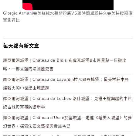
Giorgio Armani完美絲絨水慕斯粉底VS雅詩蘭黛粉持久完美持妝粉底
實測評比
每天都有新文章
羅亞爾河城堡 | Château de Blois 布盧瓦城堡&市區景點一日遊攻
略，一部立體的法國歷史書
羅亞爾河城堡 | Château de Lavardin拉瓦爾丹城堡 : 最美村莊中歷
經戰火的中世紀山城遺跡
羅亞爾河城堡 | Château de Loches 洛什城堡 : 見證王權興起的中世
紀古城與軍事防禦堡壘
羅亞爾河城堡 | Château d’Ussé於塞城堡 : 走進《睡美人城堡》的夢
幻世界，探索法國文藝復興貴族宅邸