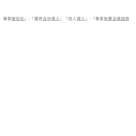
專業
徵信社
」-「優質
台中尋人
」「找人
尋人
」-「專業
免費法律諮詢