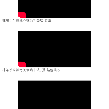
抹爆！半熟融心抹茶乳酪塔 食譜
抹茶珍珠糖泡芙食譜｜法式甜點經典款