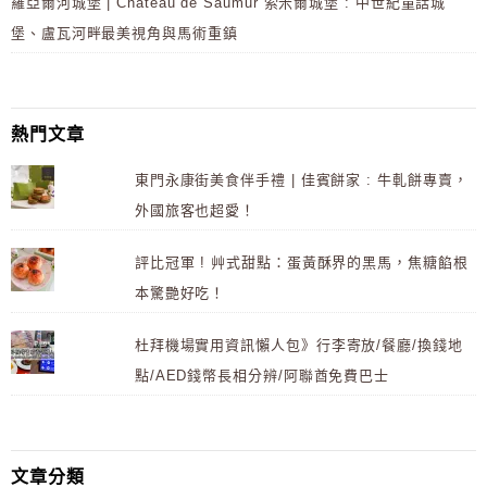
羅亞爾河城堡 | Château de Saumur 索米爾城堡 : 中世紀童話城
堡、盧瓦河畔最美視角與馬術重鎮
熱門文章
東門永康街美食伴手禮 | 佳賓餅家 : 牛軋餅專賣，
外國旅客也超愛！
評比冠軍 ! 艸式甜點：蛋黃酥界的黑馬，焦糖餡根
本驚艷好吃！
杜拜機場實用資訊懶人包》行李寄放/餐廳/換錢地
點/AED錢幣長相分辨/阿聯酋免費巴士
文章分類