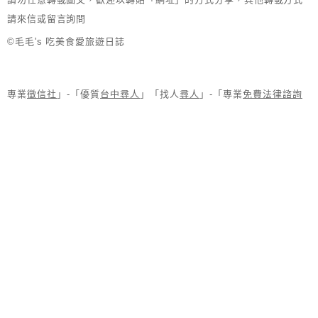
請來信或留言詢問
©毛毛's 吃美食愛旅遊日誌
專業
徵信社
」-「優質
台中尋人
」「找人
尋人
」-「專業
免費法律諮詢