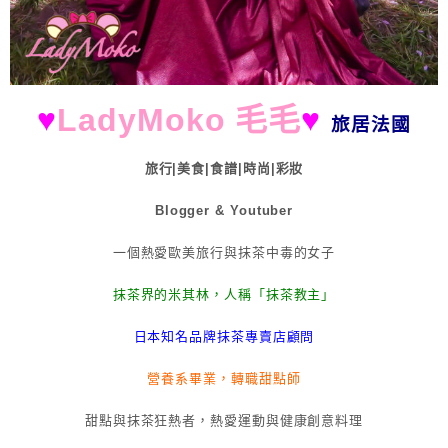
♥
LadyMoko 毛毛
♥
旅居法國
旅行|美食|食譜|時尚|彩妝
Blogger & Youtuber
一個熱愛歐美旅行與抹茶中毒的女子
抹茶界的米其林，人稱「抹茶教主」
日本知名品牌抹茶專賣店顧問
營養系畢業，轉職甜點師
甜點與抹茶狂熱者，熱愛運動與健康創意料理