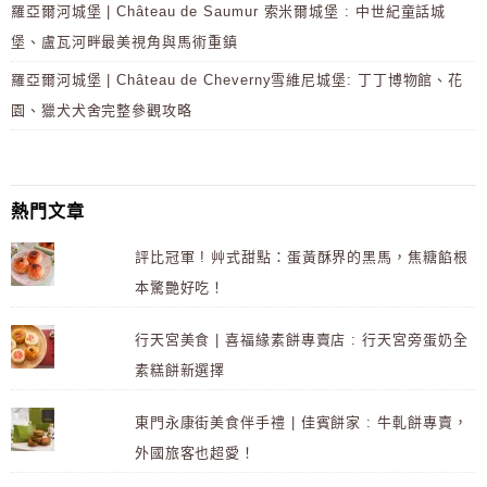
羅亞爾河城堡 | Château de Saumur 索米爾城堡 : 中世紀童話城
堡、盧瓦河畔最美視角與馬術重鎮
羅亞爾河城堡 | Château de Cheverny雪維尼城堡: 丁丁博物館、花
園、獵犬犬舍完整參觀攻略
熱門文章
評比冠軍 ! 艸式甜點：蛋黃酥界的黑馬，焦糖餡根
本驚艷好吃！
行天宮美食 | 喜福緣素餅專賣店 : 行天宮旁蛋奶全
素糕餅新選擇
東門永康街美食伴手禮 | 佳賓餅家 : 牛軋餅專賣，
外國旅客也超愛！