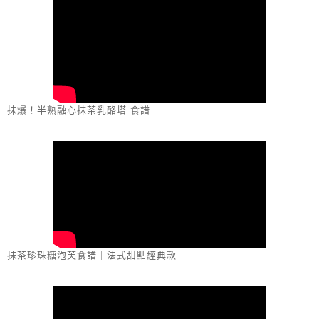
抹爆！半熟融心抹茶乳酪塔 食譜
抹茶珍珠糖泡芙食譜｜法式甜點經典款