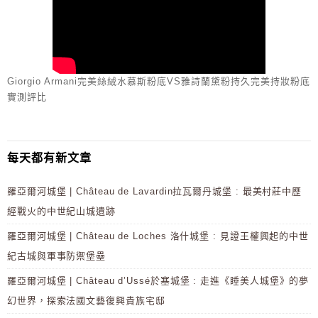
Giorgio Armani完美絲絨水慕斯粉底VS雅詩蘭黛粉持久完美持妝粉底
實測評比
每天都有新文章
羅亞爾河城堡 | Château de Lavardin拉瓦爾丹城堡 : 最美村莊中歷
經戰火的中世紀山城遺跡
羅亞爾河城堡 | Château de Loches 洛什城堡 : 見證王權興起的中世
紀古城與軍事防禦堡壘
羅亞爾河城堡 | Château d’Ussé於塞城堡 : 走進《睡美人城堡》的夢
幻世界，探索法國文藝復興貴族宅邸