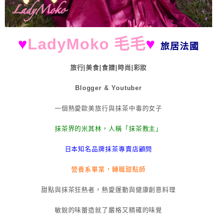
♥
LadyMoko 毛毛
♥
旅居法國
旅行|美食|食譜|時尚|彩妝
Blogger & Youtuber
一個熱愛歐美旅行與抹茶中毒的女子
抹茶界的米其林，人稱「抹茶教主」
日本知名品牌抹茶專賣店顧問
營養系畢業，轉職甜點師
甜點與抹茶狂熱者，熱愛運動與健康創意料理
敏銳的味蕾造就了嚴格又精確的味覺