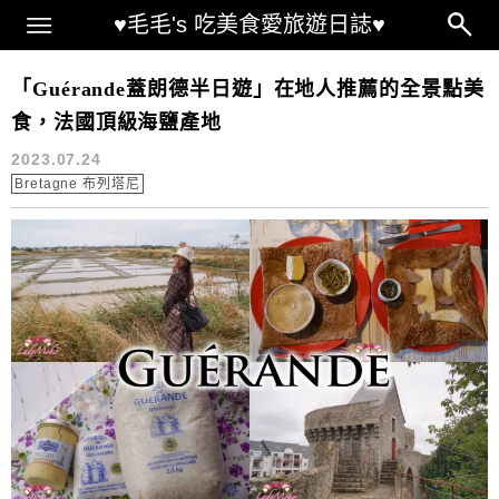
Main Menu
♥毛毛's 吃美食愛旅遊日誌♥
法國海鹽產地
「Guérande蓋朗德半日遊」在地人推薦的全景點美
食，法國頂級海鹽產地
2023.07.24
Bretagne 布列塔尼