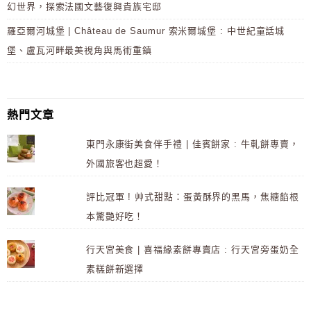
幻世界，探索法國文藝復興貴族宅邸
羅亞爾河城堡 | Château de Saumur 索米爾城堡 : 中世紀童話城
堡、盧瓦河畔最美視角與馬術重鎮
熱門文章
東門永康街美食伴手禮 | 佳賓餅家 : 牛軋餅專賣，
外國旅客也超愛！
評比冠軍 ! 艸式甜點：蛋黃酥界的黑馬，焦糖餡根
本驚艷好吃！
行天宮美食 | 喜福緣素餅專賣店 : 行天宮旁蛋奶全
素糕餅新選擇