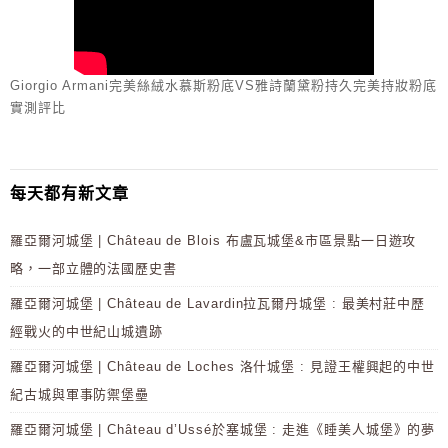
Giorgio Armani完美絲絨水慕斯粉底VS雅詩蘭黛粉持久完美持妝粉底
實測評比
每天都有新文章
羅亞爾河城堡 | Château de Blois 布盧瓦城堡&市區景點一日遊攻
略，一部立體的法國歷史書
羅亞爾河城堡 | Château de Lavardin拉瓦爾丹城堡 : 最美村莊中歷
經戰火的中世紀山城遺跡
羅亞爾河城堡 | Château de Loches 洛什城堡 : 見證王權興起的中世
紀古城與軍事防禦堡壘
羅亞爾河城堡 | Château d’Ussé於塞城堡 : 走進《睡美人城堡》的夢