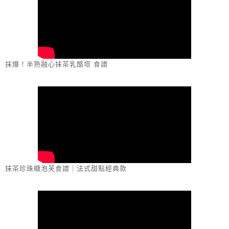
抹爆！半熟融心抹茶乳酪塔 食譜
抹茶珍珠糖泡芙食譜｜法式甜點經典款