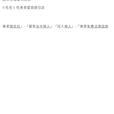
©毛毛's 吃美食愛旅遊日誌
專業
徵信社
」-「優質
台中尋人
」「找人
尋人
」-「專業
免費法律諮詢