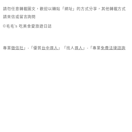
請勿任意轉載圖文，歡迎以轉貼「網址」的方式分享，其他轉載方式
請來信或留言詢問
©毛毛's 吃美食愛旅遊日誌
專業
徵信社
」-「優質
台中尋人
」「找人
尋人
」-「專業
免費法律諮詢