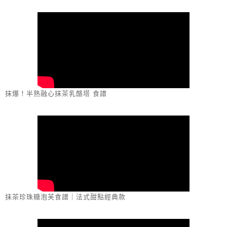
抹爆！半熟融心抹茶乳酪塔 食譜
抹茶珍珠糖泡芙食譜｜法式甜點經典款