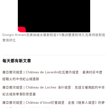
Giorgio Armani完美絲絨水慕斯粉底VS雅詩蘭黛粉持久完美持妝粉底
實測評比
每天都有新文章
羅亞爾河城堡 | Château de Lavardin拉瓦爾丹城堡 : 最美村莊中歷
經戰火的中世紀山城遺跡
羅亞爾河城堡 | Château de Loches 洛什城堡 : 見證王權興起的中世
紀古城與軍事防禦堡壘
羅亞爾河城堡 | Château d’Ussé於塞城堡 : 走進《睡美人城堡》的夢