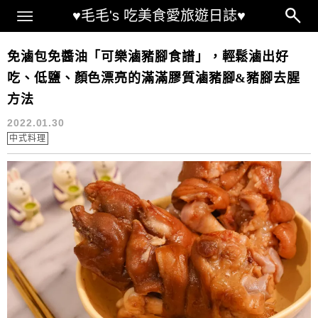
Main Menu
♥毛毛's 吃美食愛旅遊日誌♥
滷豬腳食譜
免滷包免醬油「可樂滷豬腳食譜」，輕鬆滷出好
吃、低鹽、顏色漂亮的滿滿膠質滷豬腳&豬腳去腥
方法
2022.01.30
中式料理