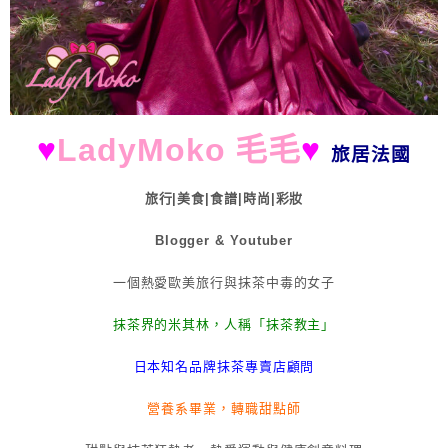
♥
LadyMoko 毛毛
♥
旅居法國
旅行|美食|食譜|時尚|彩妝
Blogger & Youtuber
一個熱愛歐美旅行與抹茶中毒的女子
抹茶界的米其林，人稱「抹茶教主」
日本知名品牌抹茶專賣店顧問
營養系畢業，轉職甜點師