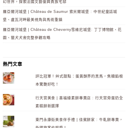
幻世界，探索法國文藝復興貴族宅邸
羅亞爾河城堡 | Château de Saumur 索米爾城堡 : 中世紀童話城
堡、盧瓦河畔最美視角與馬術重鎮
羅亞爾河城堡 | Château de Cheverny雪維尼城堡: 丁丁博物館、花
園、獵犬犬舍完整參觀攻略
熱門文章
評比冠軍 ! 艸式甜點：蛋黃酥界的黑馬，焦糖餡根
本驚艷好吃！
行天宮美食 | 喜福緣素餅專賣店 : 行天宮旁蛋奶全
素糕餅新選擇
東門永康街美食伴手禮 | 佳賓餅家 : 牛軋餅專賣，
外國旅客也超愛！